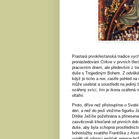
Prastará prvokřesťanská tradice vych
pronásledování Církve v prvních třec
pracovním dnem, ale především z trad
duše s Trojjediným Bohem. Z odvěkého
když je ticho a noc zastře pohled na
může usebrat a soustředit na jediný b
ozářený svící, tím je ikona ozářená 
oltářní.
Proto, dříve než přistoupíme o Svaté
den, a než do jeslí vložíme figurku J
Dítěte Ježíše požehnána a přinesena
zasvěcovali křesťané od prvních dob n
duše, aby byla schopná prostřednic
bohoslužby svatého Františka z Assisi
uvidět při adoraci jesliček nejprve 