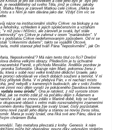
že Kristus je pro lidi člověkem a celé jeho bytí je "bytí pro
é, je neoddělitelný od svého Těla, jímž je církev, jakoby
kt. Matka Hlavy je zároveň Matkou celé církve, zřekla se
istu a s Ním je nám dávána jako dar. Vždyť čím víc se
sebe.
svůj názor na institucionální složky Církve: na biskupy a na
 a řeholníky, vzhledem k jejich společenstvím a vztahům
 "v níž jsou i hříšníci, ale zároveň je svatá, byť stále
"petrovský" rys Církve je zahrnut v onom "mariánském". V
me s podstatou Církve nedeformovaným způsobem. Od ní se
ali "církevními dušemi"; takto se vyjádřili Otcové,
avla, mohli stanout před tváří Pána "neposkvrnění", jak On
ria, Neposkvrněná"? Má nám tento titul co říci? Dnešní
o slova dvěma velkými obrazy. Především je tu úchvatné
 nazaretské Panně, o příchodu Mesiáše. Andělův pozdrav je
ě proroka Sofoniáše. Ukazuje nám Marii, pokornou ženu z
, která v sobě nosí velké kněžské dědictví Izraele, jako
se proroci odvolávali ve všech dobách soužení a temnot. V ní
 živý příbytek Boha. V ní přebývá Pán, v ní nachází místo
ha, jenž nebydlí v kamenných budovách, ale v srdci živého
mné zimní noci dějin vyraší ze pokáceného Davidova kmene.
 vydala svou úrodu"
. Ona je ratolest, z níž vyroste strom
al, jak se mohlo zdát již na počátku dějin s Adamem a
ství a jak se znovu zdálo v Mariině době, kdy se Izrael
m v okupované oblasti s velmi málo rozeznatelnými znameními
korném domku Nazareta žije svatý Izrael, čistý pozůstatek.
romu nově zazáří jeho dějiny a stanou se novou živou silou,
směr. Maria je svatý Izrael, ona říká své ano Pánu, dává se
k živým chrámem Boha.
temnější. Tato metafora převzatá z knihy Genesis k nám
 obtížemi může být objasněna; pouze díky uplynulým stoletím