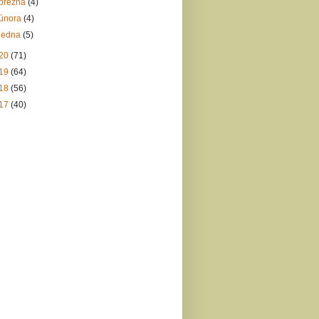
března
(4)
února
(4)
ledna
(5)
20
(71)
19
(64)
18
(56)
17
(40)