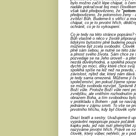
bylo možno začít lépe chápat, o čem
nadále pokračovat boj mezi člověkem
však také předpovězeno, že
"potom
předpovězeno, že potomstvo ženy - a
zvítězí Bůh. Budeme-li s věřící a mo
chápat, co je to prvotní hřích, dědi
ochránit, co je to vykoupení.
Co je tedy na této stránce popsáno?
Bůh vlastně o něco v životě připravu
lidskými bytostmi plně budeme pouz
můžeme být zcela svobodní. Člověk ži
plně sám sebou, je nutné se této záv
a plnost svého života. Sám chce ze 
pozvedaje se na Jeho úroveň - a pře
nezdá důvěryhodná, a spoléhá pouze 
dychtí po moci, díky které chce svůj 
spoléhá spíše na lež než na pravdu, 
závislost, nýbrž dar, který nám dává
je tedy sama omezená. Můžeme jí če
společenství; jen pokud žijeme spra
se může svoboda rozvíjet. Správně ži
Boží vůle. Protože Boží vůle není 
zvnějšku, ale vnitřním rozhodnutím je
obrazem Boha, a tím svobodnou bytostí
v protikladu s Bohem - pak se navzá
jednáme v zájmu smrti. To vše se pr
prvotního hříchu, kdy byl člověk vy
Drazí bratři a sestry. Uvažujeme-li u
vyprávění nepopisuje pouze počátek 
kapku jedu, jež nás nutí přemýšlet
nazýváme prvotní hřích. Právě ve s
člověk, který vůbec nehřeší, je v pod