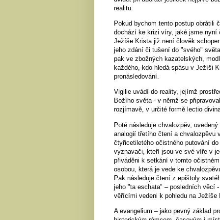
realitu.
Pokud bychom tento postup obrátili či
dochází ke krizi víry, jaké jsme ny
Ježíše Krista již není člověk schope
jeho zdání či tušení do "svého" svět
pak ve zbožných kazatelských, modli
každého, kdo hledá spásu v Ježíši Kri
pronásledování.
Vigilie uvádí do reality, jejímž prost
Božího světa - v němž se připravoval
rozjímavě, v určité formě lectio divin
Poté následuje chvalozpěv, uvedený k
analogií třetího čtení a chvalozpěvu v
čtyřicetiletého očistného putování d
vyznavači, kteří jsou ve své víře v 
přiváděni k setkání v tomto očistné
osobou, která je vede ke chvalozpěvu
Pak následuje čtení z epištoly svaté
jeho "ta eschata" – posledních věcí - 
věřícími vedeni k pohledu na Ježíše
A evangelium – jako pevný základ pr
historickým rámcem, časovým i míst