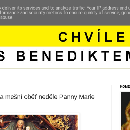
deliver its services and to analyze traffic. Your IP address and
formance and security metrics to ensure quality of service, ge
 abuse.
KOME
 a mešní oběť neděle Panny Marie