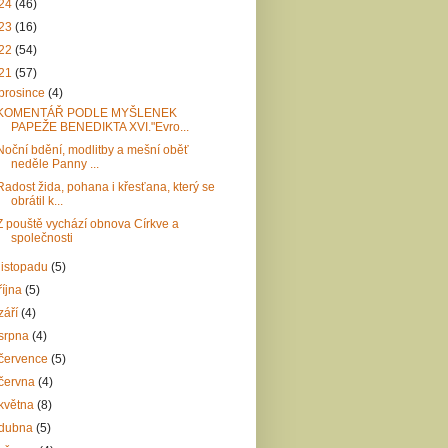
24
(46)
23
(16)
22
(54)
21
(57)
prosince
(4)
KOMENTÁŘ PODLE MYŠLENEK
PAPEŽE BENEDIKTA XVI."Evro...
Noční bdění, modlitby a mešní oběť
neděle Panny ...
Radost žida, pohana i křesťana, který se
obrátil k...
Z pouště vychází obnova Církve a
společnosti
listopadu
(5)
října
(5)
září
(4)
srpna
(4)
července
(5)
června
(4)
května
(8)
dubna
(5)