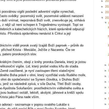
►
20
►
20
 posvátnou vigilii poslední adventní vigilie vynechali,
►
20
ní často svědky: pozemský svět, pozemské události narození
▼
20
n duší vnímat, nepoznává Boží svět, znesvěcuje jej, strhává
▼
a, z nějž už není schopen k Trojjedinému vystoupit. Topí se
tebních a katechetických frázích, které oprávněně odpuzují
stu. Přivolává oprávněnou nenávist k Církvi a její
řednictvím viděl prorok svatý Izajáš Boží paprsek – průnik do
 příchod Krista - Mesiáše, Ježíše z Nazareta. Čte se
a, patero prorokových slov.
rátkým čtením, obojí z knihy proroka Daniela, který je jistou
►
elikonoční vigilie. Lid, který prošel vodou křtu do stadia
o Země zaslíbené, je nyní zastoupen třemi statečnými
►
jediného Boha právě v ohni, který vystřídal vodu Rudého moře,
►
m ohni do společenství se Synem člověka, s Druhou Boží
►
, jenž se následně zpívá, v síle Ducha, Třetí Boží osoby.
►
ho Apoštola Soluňanům: prostřednictvím viditelného světa a
jsou budoucí ostiáři, lektoři, akolyté, jáhnové a kněží spolu
►
 Krista jako Pána nade vším.
►
►
o adoraci - seznamuje v popisu svatého Lukáše s
ním, do nějž poslal Bůh v moci Ducha Svatého, který