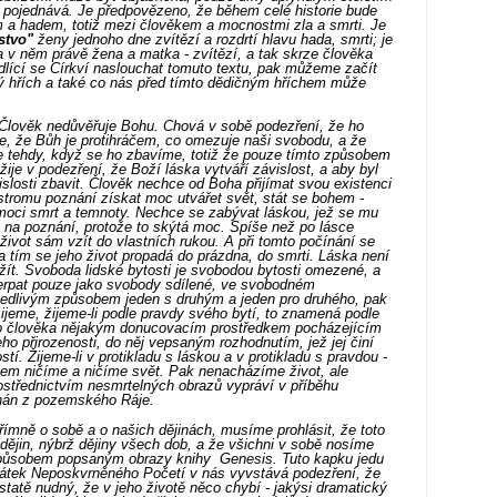
 pojednává. Je předpovězeno, že během celé historie bude
 a hadem, totiž mezi člověkem a mocnostmi zla a smrti. Je
stvo"
ženy jednoho dne zvítězí a rozdrtí hlavu hada, smrti; je
 v něm právě žena a matka - zvítězí, a tak skrze člověka
dlící se Církví naslouchat tomuto textu, pak můžeme začít
čný hřích a také co nás před tímto dědičným hříchem může
 Člověk nedůvěřuje Bohu. Chová v sobě podezření, že ho
je, že Bůh je protihráčem, co omezuje naši svobodu, a že
e tehdy, když se ho zbavíme, totiž že pouze tímto způsobem
je v podezření, že Boží láska vytváří závislost, a aby byl
islosti zbavit. Člověk nechce od Boha přijímat svou existenci
stromu poznání získat moc utvářet svět, stát se bohem -
moci smrt a temnoty. Nechce se zabývat láskou, jež se mu
na poznání, protože to skýtá moc. Spíše než po lásce
život sám vzít do vlastních rukou. A při tomto počínání se
a tím se jeho život propadá do prázdna, do smrti. Láska není
 žít. Svoboda lidské bytosti je svobodou bytosti omezené, a
rpat pouze jako svobody sdílené, ve svobodném
vedlivým způsobem jeden s druhým a jeden pro druhého, pak
jeme, žijeme-li podle pravdy svého bytí, to znamená podle
pro člověka nějakým donucovacím prostředkem pocházejícím
ho přirozenosti, do něj vepsaným rozhodnutím, jež jej činí
. Žijeme-li v protikladu s láskou a v protikladu s pravdou -
jem ničíme a ničíme svět. Pak nenacházíme život, ale
ostřednictvím nesmrtelných obrazů vypráví v příběhu
hnán z pozemského Ráje.
přímně o sobě a o našich dějinách, musíme prohlásit, že toto
dějin, nýbrž dějiny všech dob, a že všichni v sobě nosíme
 způsobem popsaným obrazy knihy Genesis. Tuto kapku jedu
vátek Neposkvrněného Početí v nás vyvstává podezření, že
statě nudný, že v jeho životě něco chybí - jakýsi dramatický