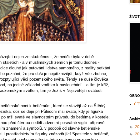
ŽIVOT
ázející nejen ze skutečnosti, že neděle byla v době
h staletích - a v muslimských zemích je tomu dodnes -
ice dlouhé jak putování lidstva samotného, z reality setkání
 poznání, že pro duši je nejpříznivější, když vše ztichne,
 rozptylující věci pozemského světa. Tehdy se duše člověka
od, na jediné základní vodítko k naslouchání – a tím je kříž,
nadzemským světlem, tím je Ježíš v Nejsvětější svátosti
OBNO
ČT
 betlémské noci k betlémům, které se stavějí až na Štědrý
ežíška, což se děje při Půlnoční mši svaté, kdy je figurka
 po mši svaté ve slavnostním průvodu do betléma v kostele;
Archi
oc před čtvrtou nedělí adventní posvátné vigilii: přípravě
►
20
tvím znamení a symbolů, v podobě od slavné betlémské
 i prostřednictvím figurky znázorňující Spasitele v betlémě,
►
20
božský svět a jeho prostřednictvím prchavou pozemskou