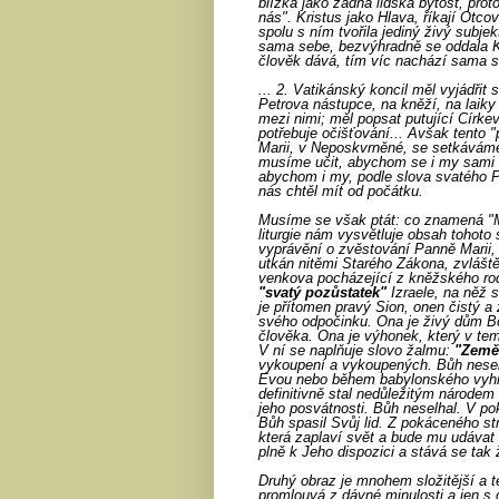
blízká jako žádná lidská bytost, proto
nás". Kristus jako Hlava, říkají Otcov
spolu s ním tvořila jediný živý subje
sama sebe, bezvýhradně se oddala Kr
člověk dává, tím víc nachází sama 
... 2. Vatikánský koncil měl vyjádřit 
Petrova nástupce, na kněží, na laiky
mezi nimi; měl popsat putující Církev,
potřebuje očišťování... Avšak tento 
Marii, v Neposkvrněné, se setkává
musíme učit, abychom se i my sami st
abychom i my, podle slova svatého P
nás chtěl mít od počátku.
Musíme se však ptát: co znamená "Ma
liturgie nám vysvětluje obsah tohot
vyprávění o zvěstování Panně Marii,
utkán nitěmi Starého Zákona, zvlášt
venkova pocházející z kněžského rodu
"svatý pozůstatek"
Izraele, na něž 
je přítomen pravý Sion, onen čistý a
svého odpočinku. Ona je živý dům Bo
člověka. Ona je výhonek, který v te
V ní se naplňuje slovo žalmu:
"Země
vykoupení a vykoupených. Bůh neselh
Evou nebo během babylonského vyhnan
definitivně stal nedůležitým národe
jeho posvátnosti. Bůh neselhal. V po
Bůh spasil Svůj lid. Z pokáceného st
která zaplaví svět a bude mu udávat 
plně k Jeho dispozici a stává se ta
Druhý obraz je mnohem složitější a 
promlouvá z dávné minulosti a jen s