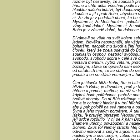
rozměr být nezávislý, že součástí pra
hříchu a chtít dělat všechno podle sv
hloubku našeho lidství, být dooprav
zkoušce a jít i proti Bohu, abychom 
si, že zlo je v podstatě dobré, že ho
Myslíme si, že Mefistofeles - pokušit
vždy koná dobro". Myslíme si, že pak
Bohu je v zásadě dobré, ba dokonce
Díváme-li se však na svět kolem sebe
jedem, člověka nepovznáší, ale vždy 
bohatším, naopak mu škodí a činí h
člověk, který se zcela odevzdá do B
souhlasící osobou, neztrácí svobodu
svobodu, svobodu dobra v celé své ob
nestává menším, nýbrž větším, prot
božským, stává se opravdu sám sebou
od ostatních tím, že se stáhne do s
procitá a on se stává vnímavým a tu
Čím je člověk blíže Bohu, tím je blíž
blízkosti Boha, je důvodem, proč je 
útěchu a pomoc, matkou, na niž se kd
kdykoli bude potřebovat, protože on
tvořivé dobroty. Do ní Bůh vštěpuje s
hor a je ochotný hledat ji v trní hříc
aby ji pak položil na svá ramena a o
Syna a jeho trvalým portrétem. A tak 
lásku, je pravým obrazem Neposkvrně
její srdce rozšířilo. V ní se k nám Bo
znamení útěchy, povzbuzení a naděje
Bohem! Zkus to! Neměj strach! Měj o
odvahu riskovat s čistým srdcem, zad
naplněným a osvíceným, vůbec ne n
nekonečná dobrota Boha se nikdy ne