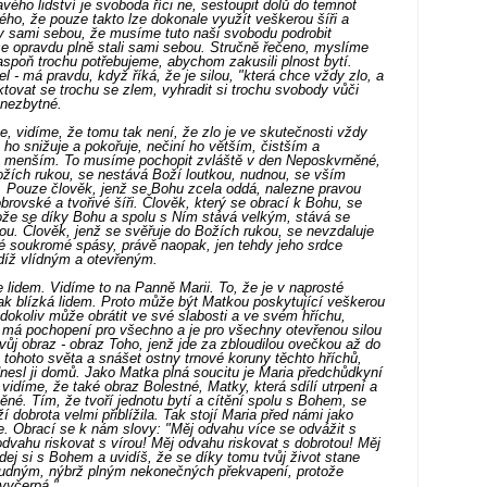
vého lidství je svoboda říci ne, sestoupit dolů do temnot
ého, že pouze takto lze dokonale využít veškerou šíři a
dy sami sebou, že musíme tuto naši svobodu podrobit
se opravdu plně stali sami sebou. Stručně řečeno, myslíme
 aspoň trochu potřebujeme, abychom zakusili plnost bytí.
el - má pravdu, když říká, že je silou, "která chce vždy zlo, a
tovat se trochu se zlem, vyhradit si trochu svobody vůči
 nezbytné.
, vidíme, že tomu tak není, že zlo je ve skutečnosti vždy
ho snižuje a pokořuje, nečiní ho větším, čistším a
o menším. To musíme pochopit zvláště v den Neposkvrněné,
ožích rukou, se nestává Boží loutkou, nudnou, se vším
. Pouze člověk, jenž se Bohu zcela oddá, nalezne pravou
rovské a tvořivé šíři. Člověk, který se obrací k Bohu, se
ože se díky Bohu a spolu s Ním stává velkým, stává se
. Člověk, jenž se svěřuje do Božích rukou, se nevzdaluje
vé soukromé spásy, právě naopak, jen tehdy jeho srdce
díž vlídným a otevřeným.
e lidem. Vidíme to na Panně Marii. To, že je v naprosté
tak blízká lidem. Proto může být Matkou poskytující veškerou
okoliv může obrátit ve své slabosti a ve svém hříchu,
a má pochopení pro všechno a je pro všechny otevřenou silou
vůj obraz - obraz Toho, jenž jde za zbloudilou ovečkou až do
hů tohoto světa a snášet ostny trnové koruny těchto hříchů,
dnesl ji domů. Jako Matka plná soucitu je Maria předchůdkyní
vidíme, že také obraz Bolestné, Matky, která sdílí utrpení a
né. Tím, že tvoří jednotu bytí a cítění spolu s Bohem, se
ží dobrota velmi přiblížila. Tak stojí Maria před námi jako
. Obrací se k nám slovy: "Měj odvahu více se odvážit s
dvahu riskovat s vírou! Měj odvahu riskovat s dobrotou! Měj
ej si s Bohem a uvidíš, že se díky tomu tvůj život stane
udným, nýbrž plným nekonečných překvapení, protože
vyčerpá."