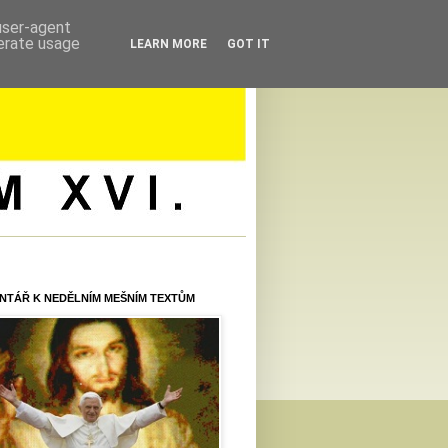
 user-agent
nerate usage
LEARN MORE
GOT IT
NTÁŘ K NEDĚLNÍM MEŠNÍM TEXTŮM