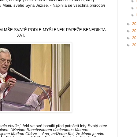
►
u Marii, svého Syna Ježíše. - Naplnila se všechna proroctví
►
►
►
20
M MŠE SVATÉ PODLE MYŠLENEK PAPEŽE BENEDIKTA
►
20
XVI.
►
20
►
20
ala chvíle
," řekl ve své homilii před patnácti lety Svatý otec
 slova: "Mariam Sanctissimam declaramus Matrem
šujeme Matkou Církve... Ano, můžeme říci, že Maria je nám