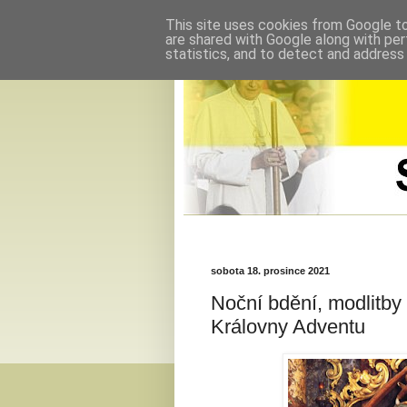
This site uses cookies from Google to 
are shared with Google along with per
statistics, and to detect and address
sobota 18. prosince 2021
Noční bdění, modlitby
Královny Adventu