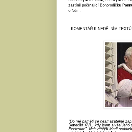
zastínil počínající Bohorodičku Pann
o Něm.
KOMENTÁŘ K NEDĚLNÍM TEXTŮ
"Do mé paměti se nesmazatelně zaps
Benedikt XVI.,
kdy jsem slyšel jeho
Ecclesiae", Nejsvětější Marii prohla