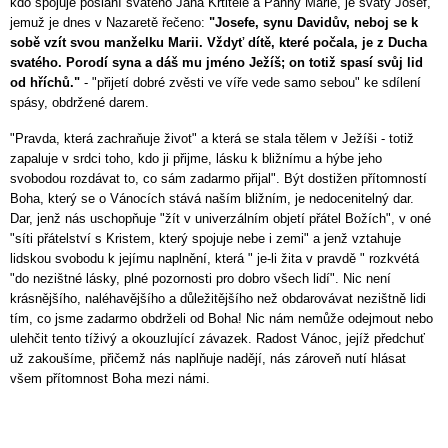
kdo spojuje poslání svatého Jana Křtitele a Panny Marie, je svatý Josef,
jemuž je dnes v Nazaretě řečeno:
"Josefe, synu Davidův, neboj se k
sobě vzít svou manželku Marii. Vždyť dítě, které počala, je z Ducha
svatého. Porodí syna a dáš mu jméno Ježíš; on totiž spasí svůj lid
od hříchů."
-
"přijetí dobré zvěsti ve víře vede samo sebou" ke sdílení
spásy, obdržené darem.
"Pravda, která zachraňuje život" a která se stala tělem v Ježíši - totiž
zapaluje v srdci toho, kdo ji přijme, lásku k bližnímu a hýbe jeho
svobodou rozdávat to, co sám zadarmo přijal". Být dostižen přítomností
Boha, který se o Vánocích stává naším bližním, je nedocenitelný dar.
Dar, jenž nás uschopňuje "žít v univerzálním objetí přátel Božích", v oné
"síti přátelství s Kristem, který spojuje nebe i zemi" a jenž vztahuje
lidskou svobodu k jejímu naplnění, která " je-li žita v pravdě " rozkvétá
"do nezištné lásky, plné pozornosti pro dobro všech lidí". Nic není
krásnějšího, naléhavějšího a důležitějšího než obdarovávat nezištně lidi
tím, co jsme zadarmo obdrželi od Boha! Nic nám nemůže odejmout nebo
ulehčit tento tíživý a okouzlující závazek. Radost Vánoc, jejíž předchuť
už zakoušíme, přičemž nás naplňuje nadějí, nás zároveň nutí hlásat
všem přítomnost Boha mezi námi.