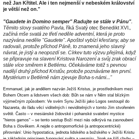
než Jan Křtitel. Ale i ten nejmenší v nebeském království
je větší než on."
"Gaudete in Domino semper"
Radujte se stále v Pánu"
.
Těmito slovy svatého Pavla,
říká Svatý otec Benedikt XVI.
,
začíná mše svatá ze třetí neděle adventní, která je proto
nazývána neděle "Gaudete". Apoštol vybízí křesťany, aby se
radovali, protože příchod Páně, to znamená jeho slavný
návrat, je jistý a neopozdí se. Církev tuto výzvu přejímá, když
se připravuje na slavení Kristova Narození a svůj zrak obrací
stále více směrem k Betlému. Očekáváme totiž s pevnou
nadějí druhý příchod Kristův, protože poznáváme ten první.
Mystérium v Betlémě nám zjevuje Boha-s-námi..."
Emmanuel, jak je andělem nazván Ježíš Kristus, je prostředníkem mezi
Bohem Otcem a lidstvem všech dob: Bůh se nám v Něm stal blízkým
výjimečným způsobem: Ve svém Synu Ježíši jako Logos sestoupil do
Nazareta, do řádu věcí viditelných i neviditelných v tomto Jím stvořeném
světě. Často – v mesiánské židovské i pohanské svatební mystice
"hieros gamos" – se tento sestup Boží mezi nás odkrývá na zasnoubení
Boha s člověkem. A nejde o antropomorfické (a antropocentrické)
přirovnání: Unio hypostatica, jednota lidského a božského v Ježíši Kristu
je základním principem fungování světa a vesmíru. Jinak se šíří chyby –