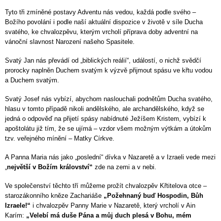
Tyto tři zmíněné postavy Adventu nás vedou, každá podle svého –
Božího povolání i podle naší aktuální dispozice v životě v síle Ducha
svatého, ke chvalozpěvu, kterým vrcholí příprava doby adventní na
vánoční slavnost Narození našeho Spasitele.
Svatý Jan nás převádí od „biblických reálií“, událostí, o nichž svědčí
prorocky naplněn Duchem svatým k výzvě přijmout spásu ve křtu vodou
a Duchem svatým.
Svatý Josef nás vybízí, abychom naslouchali podnětům Ducha svatého,
hlasu v tomto případě nikoli andělského, ale archandělského, když se
jedná o odpověď na přijetí spásy nabídnuté Ježíšem Kristem, vybízí k
apoštolátu již tím, že se ujímá – vzdor všem možným výtkám a útokům
tzv. veřejného mínění – Matky Církve.
A Panna Maria nás jako „poslední“ dívka v Nazaretě a v Izraeli vede mezi
„
nej
vět
ší v Božím království“
zde na zemi a v nebi.
Ve společenství těchto tří můžeme prožít chvalozpěv Křtitelova otce –
starozákonního kněze Zachariáše
„Požehnaný buď Hospodin, Bůh
Izraele!“
i chvalozpěv Panny Marie v Nazaretě, který vrcholí v Ain
Karím:
„Velebí má duše Pána a můj duch plesá v Bohu, mém