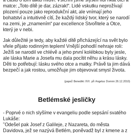
matce: „Toto dítě je dar, zázrak!“. Lidé vskutku neprožívají
plození pouze jako reprodukční akt, ale vnímají jeho
bohatství a intuitivně cítí, že každý lidský tvor, který se narodí
na zemi, je „znamením“ par excellence Stvořitele a Otce,
který je v nebi.
Jak důležité je tedy, aby každé dítě přicházející na svět bylo
vřele přijato rodinným teplem! Vnější pohodlí nehraje roli:
Ježíš se narodil ve chlévě a jeho první kolébkou byly jesle,
ale láska Marie a Josefa mu dala pocítit něhu a krásu lásky.
Děti to potřebují: lásku svého otce a matky. Právě ta jim dává
bezpečí a jak rostou, umožňuje jim objevovat smysl života.
(papež Benedikt XVI. při Angelus Domini 26.12.2010)
Betlémské jesličky
- Poprvé o nich slyšíme v evangeliu podle sepsání svatého
Lukáše:
"Odešel pak Josef z Galileje, z Nazareta, do města
Davidova, jež se nazývá Betlém, poněvadž byl z kmene a z