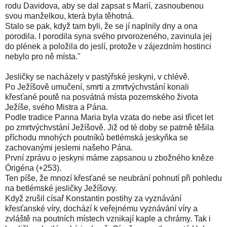
rodu Davidova, aby se dal zapsat s Marií, zasnoubenou
svou manželkou, která byla těhotná.
Stalo se pak, když tam byli, že se jí naplnily dny a ona
porodila. I porodila syna svého prvorozeného, zavinula jej
do plének a položila do jeslí, protože v zájezdním hostinci
nebylo pro ně místa."
Jesličky se nacházely v pastýřské jeskyni, v chlévě.
Po Ježíšově umučení, smrti a zmrtvýchvstání konali
křesťané poutě na posvátná místa pozemského života
Ježíše, svého Mistra a Pána.
Podle tradice Panna Maria byla vzata do nebe asi třicet let
po zmrtvýchvstání Ježíšově. Již od té doby se patrně těšila
příchodu mnohých poutníků betlémská jeskyňka se
zachovanými jeslemi našeho Pána.
První zprávu o jeskyni máme zapsanou u zbožného kněze
Órigéna (+253).
Ten píše, že mnozí křesťané se neubrání pohnutí při pohledu
na betlémské jesličky Ježíšovy.
Když zrušil císař Konstantin postihy za vyznávání
křesťanské víry, dochází k veřejnému vyznávání víry a
zvláště na poutních místech vznikají kaple a chrámy. Tak i