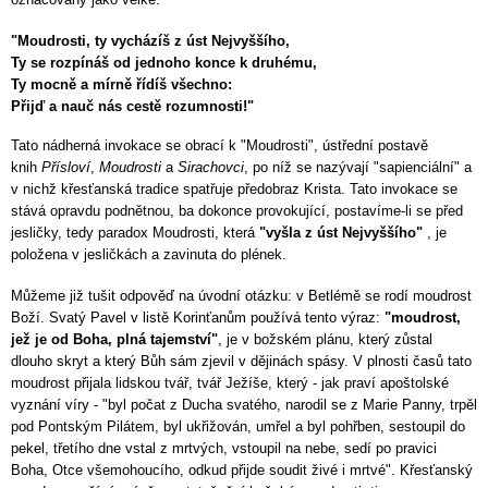
"Moudrosti, ty vycházíš z úst Nejvyššího,
Ty se rozpínáš od jednoho konce k druhému,
Ty mocně a mírně řídíš všechno:
Přijď a nauč nás cestě rozumnosti!"
Tato nádherná invokace se obrací k "Moudrosti", ústřední postavě
knih
Přísloví
,
Moudrosti
a
Sirachovci
, po níž se nazývají "sapienciální" a
v nichž křesťanská tradice spatřuje předobraz Krista. Tato invokace se
stává opravdu podnětnou, ba dokonce provokující, postavíme-li se před
jesličky, tedy paradox Moudrosti, která
"vyšla z úst Nejvyššího"
, je
položena v jesličkách a zavinuta do plének.
Můžeme již tušit odpověď na úvodní otázku: v Betlémě se rodí moudrost
Boží. Svatý Pavel v listě Korinťanům používá tento výraz:
"moudrost,
jež je od Boha, plná tajemství"
, je v božském plánu, který zůstal
dlouho skryt a který Bůh sám zjevil v dějinách spásy. V plnosti časů tato
moudrost přijala lidskou tvář, tvář Ježíše, který - jak praví apoštolské
vyznání víry - "byl počat z Ducha svatého, narodil se z Marie Panny, trpěl
pod Pontským Pilátem, byl ukřižován, umřel a byl pohřben, sestoupil do
pekel, třetího dne vstal z mrtvých, vstoupil na nebe, sedí po pravici
Boha, Otce všemohoucího, odkud přijde soudit živé i mrtvé". Křesťanský