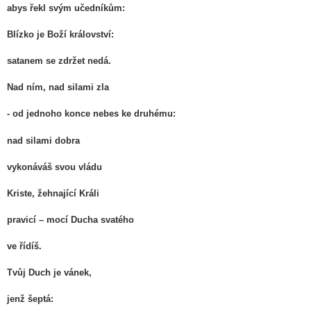
abys řekl svým učedníkům:
Blízko je Boží království:
satanem se zdržet nedá.
Nad ním, nad silami zla
- od jednoho konce nebes ke druhému:
nad silami dobra
vykonáváš svou vládu
Kriste, žehnající Králi
pravicí – mocí Ducha svatého
ve řídíš.
Tvůj Duch je vánek,
jenž šeptá: