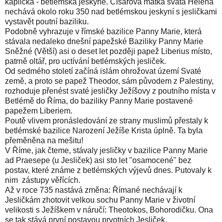
kaplička - betlémská jeskyně. Císařova matka svatá Helena
nechává okolo roku 350 nad betlémskou jeskyní s jesličkami
vystavět poutní baziliku.
Podobně vyhrazuje v římské bazilice Panny Marie, která
stávala nedaleko dnešní papežské Baziliky Panny Marie
Sněžné (Větší) asi o deset let později papež Liberius místo,
patrně oltář, pro uctívání betlémských jesliček.
Od sedmého století začíná islám ohrožovat území Svaté
země, a proto se papež Theodor, sám původem z Palestiny,
rozhoduje přenést svaté jesličky Ježíšovy z poutního místa v
Betlémě do Říma, do baziliky Panny Marie postavené
papežem Liberiem.
Poutě vlivem pronásledování ze strany muslimů přestaly k
betlémské bazilice Narození Ježíše Krista úplně. Ta byla
přeměněna na mešitu!
V Říme, jak čteme, stávaly jesličky v bazilice Panny Marie
ad Praesepe (u Jesliček) asi sto let "osamocené" bez
postav, které známe z betlémských výjevů dnes. Putovaly k
nim zástupy věřících.
Až v roce 735 nastává změna: Římané nechávají k
Jesličkám zhotovit velkou sochu Panny Marie v životní
velikosti s Ježíškem v náručí: Theotokos, Bohorodičku. Ona
se tak stává první postavou prvotních Jesliček.