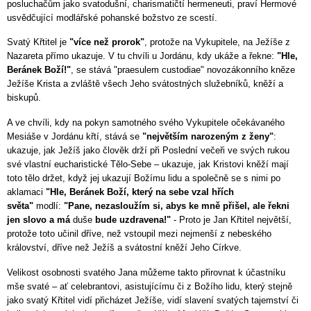
posluchačům jako svatodušní, charismatičtí hermeneuti, praví Hermové
usvědčující modlářské pohanské božstvo ze scestí.
Svatý Křtitel je
"více než prorok"
, protože na Vykupitele, na Ježíše z
Nazareta přímo ukazuje. V tu chvíli u Jordánu, kdy ukáže a řekne:
"Hle,
Beránek Boží!"
, se stává "praesulem custodiae" novozákonního kněze
Ježíše Krista a zvláště všech Jeho svátostných služebníků, kněží a
biskupů.
A ve chvíli, kdy na pokyn samotného svého Vykupitele očekávaného
Mesiáše v Jordánu křtí, stává se
"největším narozeným z ženy"
:
ukazuje, jak Ježíš jako člověk drží při Poslední večeři ve svých rukou
své vlastní eucharistické Tělo-Sebe – ukazuje, jak Kristovi kněží mají
toto tělo držet, když jej ukazují Božímu lidu a společně se s nimi po
aklamaci
"Hle, Beránek Boží, který na sebe vzal hřích
světa"
modlí:
"Pane, nezasloužím si, abys ke mně přišel, ale řekni
jen slovo a má
duše
bude uzdravena!"
- Proto je Jan Křtitel největší,
protože toto učinil dříve, než vstoupil mezi nejmenší z nebeského
království, dříve než Ježíš a svátostní kněží Jeho Církve.
Velikost osobnosti svatého Jana můžeme takto přirovnat k účastníku
mše svaté – ať celebrantovi, asistujícímu či z Božího lidu, který stejně
jako svatý Křtitel vidí přicházet Ježíše, vidí slavení svatých tajemství či