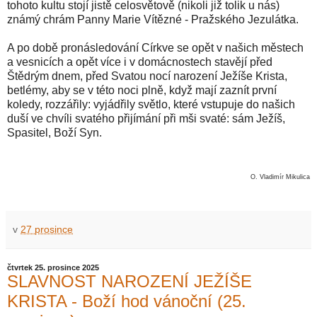
tohoto kultu stojí jistě celosvětově (nikoli již tolik u nás)
známý chrám Panny Marie Vítězné - Pražského Jezulátka.
A po době pronásledování Církve se opět v našich městech
a vesnicích a opět více i v domácnostech stavějí před
Štědrým dnem, před Svatou nocí narození Ježíše Krista,
betlémy, aby se v této noci plně, když mají zaznít první
koledy, rozzářily: vyjádřily světlo, které vstupuje do našich
duší ve chvíli svatého přijímání při mši svaté: sám Ježíš,
Spasitel, Boží Syn.
O. Vladimír Mikulica
v
27 prosince
čtvrtek 25. prosince 2025
SLAVNOST NAROZENÍ JEŽÍŠE
KRISTA - Boží hod vánoční (25.