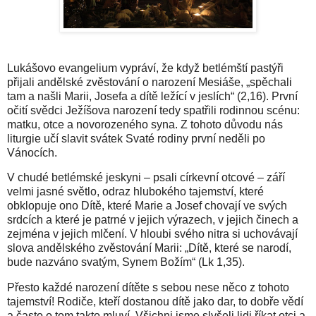
Lukášovo evangelium vypráví, že když betlémští pastýři
přijali andělské zvěstování o narození Mesiáše, „spěchali
tam a našli Marii, Josefa a dítě ležící v jeslích“ (2,16). První
očití svědci Ježíšova narození tedy spatřili rodinnou scénu:
matku, otce a novorozeného syna. Z tohoto důvodu nás
liturgie učí slavit svátek Svaté rodiny první neděli po
Vánocích.
V chudé betlémské jeskyni – psali církevní otcové – září
velmi jasné světlo, odraz hlubokého tajemství, které
obklopuje ono Dítě, které Marie a Josef chovají ve svých
srdcích a které je patrné v jejich výrazech, v jejich činech a
zejména v jejich mlčení. V hloubi svého nitra si uchovávají
slova andělského zvěstování Marii: „Dítě, které se narodí,
bude nazváno svatým, Synem Božím“ (Lk 1,35).
Přesto každé narození dítěte s sebou nese něco z tohoto
tajemství! Rodiče, kteří dostanou dítě jako dar, to dobře vědí
a často o tom takto mluví. Všichni jsme slyšeli lidi říkat otci a