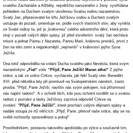
svatého Zachariáše a Alžběty, největšího narozeného z ženy. vystřídána
pohledem na Duchem svatým utvořenou Svatou rodinu nazaretskou.
Svatý Jan, připravovatel ke křtu Ježíšovu vodou a Duchem svatým
ustupuje do pozadí, umenšuje se, podle svých vlastních slov, aby vynikla
ze Svaté rodiny ta, jež je „královnou“ celého adventního dění, která proto
stojí v pozadí celých dějin spásy, již před stvořením: svatý Jan nechává
mluvit a jednat Pannu z Nazareta, Pannu Marii, královnu proroků, první z
žen na této zemi a nejpokornější „nejmenší“ v království jejího Syna
Ježíše.
Ona totiž odpověděla na volání Ducha svatého jako Nevěsta, která svým
nazaretským
„Fiat“
volá:
“Přijď, Pane Ježíši! Maran atha!“
Z jejího
srdce, a tak ze srdce Církve, vycházela, jak řekl Svatý otec Benedikt
XVI. před několika lety při promluvě na Svatopetrském náměstí, často
prosba: "Přijď, Pane Ježíši, navštiv nás svým pokojem, tvá přítomnost
nás naplní radostí". A v ochotě těch, kdo jsou ochotni rozdělit se o svatou
radost z poznání a lásky Ježíšovy zaznívá odpověď Církve na
zvolání:
"Přijď, Pane Ježíši!"
, které prochází celými dějinami spásy a
nadále stoupá ze rtů věřících: „Přijď, Pane, přetvoř naše srdce, aby se na
světě rozhostily spravedlnost a pokoj!“
Prostředníkem, postavou takového apoštolátu po výtce a současně tím,