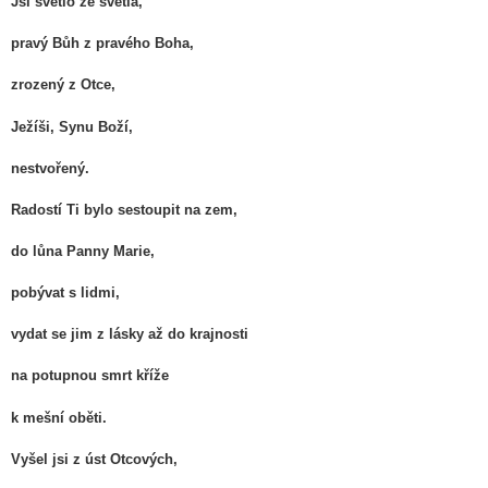
Jsi světlo ze světla,
pravý Bůh z pravého Boha,
zrozený z Otce,
Ježíši, Synu Boží,
nestvořený.
Radostí Ti bylo sestoupit na zem,
do lůna Panny Marie,
pobývat s lidmi,
vydat se jim z lásky až do krajnosti
na potupnou smrt kříže
k mešní oběti.
Vyšel jsi z úst Otcových,