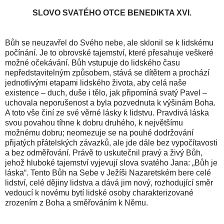
SLOVO SVATÉHO OTCE BENEDIKTA XVI.
Bůh se neuzavřel do Svého nebe, ale sklonil se k lidskému
počínání. Je to obrovské tajemství, které přesahuje veškeré
možné očekávání. Bůh vstupuje do lidského času
nepředstavitelným způsobem, stává se dítětem a prochází
jednotlivými etapami lidského života, aby celá naše
existence – duch, duše i tělo, jak připomíná svatý Pavel –
uchovala neporušenost a byla pozvednuta k výšinám Boha.
A toto vše činí ze své věrné lásky k lidstvu. Pravdivá láska
svou povahou tíhne k dobru druhého, k největšímu
možnému dobru; neomezuje se na pouhé dodržování
přijatých přátelských závazků, ale jde dále bez vypočítavosti
a bez odměřování. Právě to uskutečnil pravý a živý Bůh,
jehož hluboké tajemství vyjevují slova svatého Jana: „Bůh je
láska“. Tento Bůh na Sebe v Ježíši Nazaretském bere celé
lidství, celé dějiny lidstva a dává jim nový, rozhodující směr
vedoucí k novému bytí lidské osoby charakterizované
zrozením z Boha a směřováním k Němu.