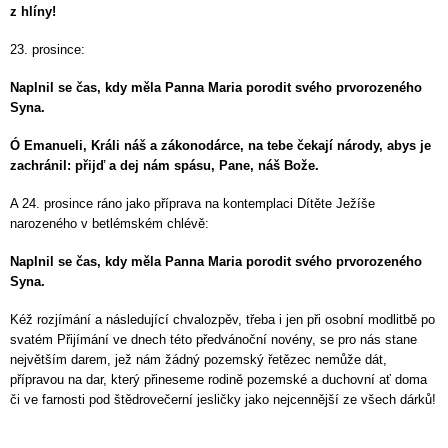
z hlíny!
23. prosince:
Naplnil se čas, kdy měla Panna Maria porodit svého prvorozeného
Syna.
Ó Emanueli, Králi náš a zákonodárce, na tebe čekají národy, abys je
zachránil: přijď a dej nám spásu, Pane, náš Bože.
A 24. prosince ráno jako příprava na kontemplaci Dítěte Ježíše
narozeného v betlémském chlévě:
Naplnil se čas, kdy měla Panna Maria porodit svého prvorozeného
Syna.
Kéž rozjímání a následující chvalozpěv, třeba i jen při osobní modlitbě po
svatém Přijímání ve dnech této předvánoční novény, se pro nás stane
největším darem, jež nám žádný pozemský řetězec nemůže dát,
přípravou na dar, který přineseme rodině pozemské a duchovní ať doma
či ve farnosti pod štědrovečerní jesličky jako nejcennější ze všech dárků!