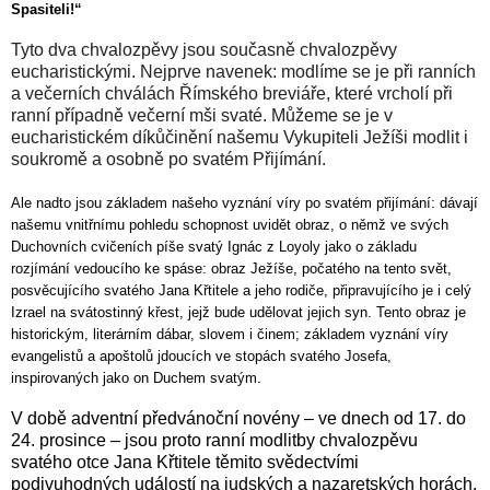
Spasiteli!“
Tyto dva chvalozpěvy jsou současně chvalozpěvy
eucharistickými. Nejprve navenek: modlíme se je při ranních
a večerních chválách Římského breviáře, které vrcholí při
ranní případně večerní mši svaté. Můžeme se je v
eucharistickém díkůčinění našemu Vykupiteli Ježíši modlit i
soukromě a osobně po svatém Přijímání.
Ale nadto jsou základem našeho vyznání víry po svatém přijímání: dávají
našemu vnitřnímu pohledu schopnost uvidět obraz, o němž ve svých
Duchovních cvičeních píše svatý Ignác z Loyoly jako o základu
rozjímání vedoucího ke spáse: obraz Ježíše, počatého na tento svět,
posvěcujícího svatého Jana Křtitele a jeho rodiče, připravujícího je i celý
Izrael na svátostinný křest, jejž bude udělovat jejich syn. Tento obraz je
historickým, literárním dábar, slovem i činem; základem vyznání víry
evangelistů a apoštolů jdoucích ve stopách svatého Josefa,
inspirovaných jako on Duchem svatým.
V době adventní předvánoční novény – ve dnech od 17. do
24. prosince – jsou proto ranní modlitby chvalozpěvu
svatého otce Jana Křtitele těmito svědectvími
podivuhodných událostí na judských a nazaretských horách.