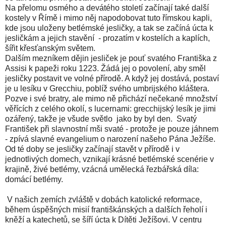
Na přelomu osmého a devátého století začínají také další
kostely v Římě i mimo něj napodobovat tuto římskou kapli,
kde jsou uloženy betlémské jesličky, a tak se začíná úcta k
jesličkám a jejich stavění - prozatím v kostelích a kaplích,
šířit křesťanským světem.
Dalším mezníkem dějin jesliček je pouť svatého Františka z
Assisi k papeži roku 1223. Žádá jej o povolení, aby směl
jesličky postavit ve volné přírodě. A když jej dostává, postaví
je u lesíku v Grecchiu, poblíž svého umbrijského kláštera.
Pozve i své bratry, ale mimo ně přichází nečekané množství
věřících z celého okolí, s lucernami: grecchijský lesík je jimi
ozářený, takže je všude světlo jako by byl den. Svatý
František při slavnostní mši svaté - protože je pouze jáhnem
- zpívá slavné evangelium o narození našeho Pána Ježíše.
Od té doby se jesličky začínají stavět v přírodě i v
jednotlivých domech, vznikají krásné betlémské scenérie v
krajině, živé betlémy, vzácná umělecká řezbářská díla:
domácí betlémy.
V našich zemích zvláště v dobách katolické reformace,
během úspěšných misií františkánských a dalších řeholí i
kněží a katechetů, se šíří úcta k Dítěti Ježíšovi. V centru