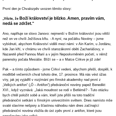
První den je Chvalozpěv uvozen těmito slovy:
„
Boží království je blízko. Amen, pravím vám,
Vězte, že
nedá se zdržet.“
Ano, naplňuje se slovo Janovo: nejmenší v Božím království jsou větší
než on ve chvíli Ježíšova křtu. - A nyní, na počátku Novény – jsme
vybídnuti, abychom Království viděli mezi námi: v Ain Karím, u Jordánu,
kde Jan křtí, v chrámu ve chvíli starozákonní oběti Zachariášovy, v
Nazaretě před Pannou Marií a v jejím Neposkvrněném početí, v němž
panensky počala Mesiáše. Blíží se – a v Matce Církve je již zde!
Pak – a tímto způsobem - jsme Církví vedeni, abychom přešli, dospěli, k
modlitbě večerních chval tohoto dne, 17. prosince. Má nás vést úžas
víry, jak jej vyjádřil v rozjímání pro římské akademiky nad první z
„Velkých antifon“ („Ó – Antifon“) předvánoční novény papež Benedikt
XVI., když vyznává: „
Jaká moudrost se rodí v Betlémě? - Tuto otázku
bych chtěl položit sobě a vám, kteří jste přišli na toto tradiční
předvánoční setkání s římským univerzitním světem. Dnes namísto mše
svaté slavíme nešpory a šťastnou náhodou nám dnes začínající
předvánoční novéna vložila do úst zpěv první z antifon, které jsou
označovány jako velké: