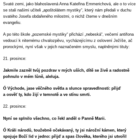
Svaté zemi, jako blahoslavená Anna Kateřina Emmerichová, ale o to více
se stali našimi učiteli „apoštolátem mystiky“, který nám předali v duchu
svatého Josefa obdařeného milostmi, o nichž čteme v dnešním
evangeliu.
A po této škole „pozemské mystiky“ přichází „nebeská“, večerní antifona
vedoucí k niternému chvalozpěvu, vycházejícímu z oslovení Ježíše, ač
prorockými, nyní však v jejich naznačeném smyslu, naplněnými tituly:
21. prosince:
Jakmile zazněl tvůj pozdrav v mých uších, dítě se živě a radostně
pohnulo v mém lůně, aleluja.
Ó Východe, jase věčného světla a slunce spravedlnosti: přijď
a osvěť ty, kdo žijí v temnotě a ve stínu smrti.
22. prosince:
Nyní se splnilo všechno, co řekl anděl o Panně Marii.
Ó Králi národů, toužebně očekávaný, ty jsi nárožní kámen, který
spojuje Boží lid v jedno: přijď a spas člověka, kterého jsi utvořil