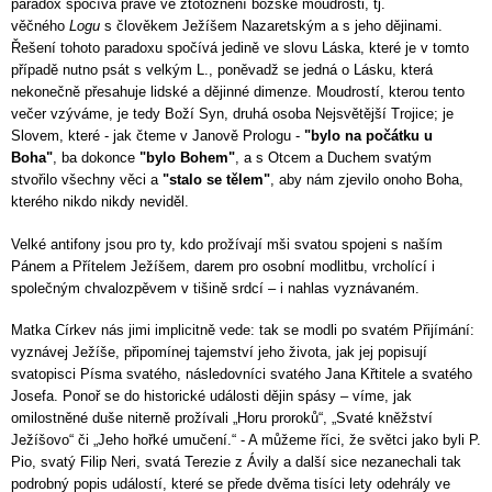
paradox spočívá právě ve ztotožnění božské moudrosti, tj.
věčného
Logu
s člověkem Ježíšem Nazaretským a s jeho dějinami.
Řešení tohoto paradoxu spočívá jedině ve slovu Láska, které je v tomto
případě nutno psát s velkým L., poněvadž se jedná o Lásku, která
nekonečně přesahuje lidské a dějinné dimenze. Moudrostí, kterou tento
večer vzýváme, je tedy Boží Syn, druhá osoba Nejsvětější Trojice; je
Slovem, které - jak čteme v Janově Prologu -
"bylo na počátku u
Boha"
, ba dokonce
"bylo Bohem"
, a s Otcem a Duchem svatým
stvořilo všechny věci a
"stalo se tělem"
, aby nám zjevilo onoho Boha,
kterého nikdo nikdy neviděl.
Velké antifony jsou pro ty, kdo prožívají mši svatou spojeni s naším
Pánem a Přítelem Ježíšem, darem pro osobní modlitbu, vrcholící i
společným chvalozpěvem v tišině srdcí – i nahlas vyznávaném.
Matka Církev nás jimi implicitně vede: tak se modli po svatém Přijímání:
vyznávej Ježíše, připomínej tajemství jeho života, jak jej popisují
svatopisci Písma svatého, následovníci svatého Jana Křtitele a svatého
Josefa. Ponoř se do historické události dějin spásy – víme, jak
omilostněné duše niterně prožívali „Horu proroků“, „Svaté kněžství
Ježíšovo“ či „Jeho hořké umučení.“ - A můžeme říci, že světci jako byli P.
Pio, svatý Filip Neri, svatá Terezie z Ávily a další sice nezanechali tak
podrobný popis událostí, které se přede dvěma tisíci lety odehrály ve