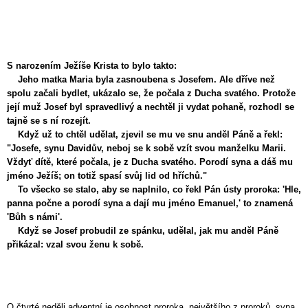
S narozením Ježíše Krista to bylo takto:
Jeho matka Maria byla zasnoubena s Josefem. Ale dříve než
spolu začali bydlet, ukázalo se, že počala z Ducha svatého. Protože
její muž Josef byl spravedlivý a nechtěl ji vydat pohaně, rozhodl se
tajně se s ní rozejít.
Když už to chtěl udělat, zjevil se mu ve snu anděl Páně a řekl:
"Josefe, synu Davidův, neboj se k sobě vzít svou manželku Marii.
Vždyť dítě, které počala, je z Ducha svatého. Porodí syna a dáš mu
jméno Ježíš; on totiž spasí svůj lid od hříchů."
To všecko se stalo, aby se naplnilo, co řekl Pán ústy proroka: 'Hle,
panna počne a porodí syna a dají mu jméno Emanuel,' to znamená
'Bůh s námi'.
Když se Josef probudil ze spánku, udělal, jak mu anděl Páně
přikázal: vzal svou ženu k sobě.
O čtvrté neděli adventní je osobnost proroka, největšího z proroků, syna