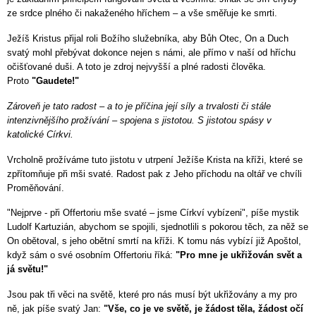
ze srdce plného či nakaženého hříchem – a vše směřuje ke smrti.
Ježíš Kristus přijal roli Božího služebníka, aby Bůh Otec, On a Duch
svatý mohl přebývat dokonce nejen s námi, ale přímo v naší od hříchu
očišťované duši. A toto je zdroj nejvyšší a plné radosti člověka.
Proto
"Gaudete!"
Zároveň je tato radost – a to je příčina její síly a trvalosti či stále
intenzivnějšího prožívání – spojena s jistotou. S jistotou spásy v
katolické Církvi.
Vrcholně prožíváme tuto jistotu v utrpení Ježíše Krista na kříži, které se
zpřítomňuje při mši svaté. Radost pak z Jeho příchodu na oltář ve chvíli
Proměňování.
"Nejprve - při Offertoriu mše svaté – jsme Církví vybízeni", píše mystik
Ludolf Kartuzián, abychom se spojili, sjednotlili s pokorou těch, za něž se
On obětoval, s jeho obětní smrtí na kříži. K tomu nás vybízí již Apoštol,
když sám o své osobním Offertoriu říká:
"Pro mne je ukřižován svět a
já světu!"
Jsou pak tři věci na světě, které pro nás musí být ukřižovány a my pro
ně, jak píše svatý Jan:
"Vše, co je ve světě, je žádost těla, žádost očí