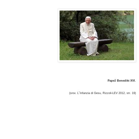
Papež Benedikt XVI.
(srov. L´Infanzia di Gesu, Rizzoli-LEV 2012, str. 19)