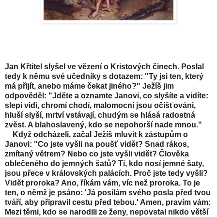
Jan Křtitel slyšel ve vězení o Kristových činech. Poslal
tedy k němu své učedníky s dotazem: "Ty jsi ten, který
má přijít, anebo máme čekat jiného?" Ježíš jim
odpověděl: "Jděte a oznamte Janovi, co slyšíte a vidíte:
slepí vidí, chromí chodí, malomocní jsou očišťováni,
hluší slyší, mrtví vstávají, chudým se hlásá radostná
zvěst. A blahoslavený, kdo se nepohorší nade mnou."
Když odcházeli, začal Ježíš mluvit k zástupům o
Janovi: "Co jste vyšli na poušť vidět? Snad rákos,
zmítaný větrem? Nebo co jste vyšli vidět? Člověka
oblečeného do jemných šatů? Ti, kdo nosí jemné šaty,
jsou přece v královských palácích. Proč jste tedy vyšli?
Vidět proroka? Ano, říkám vám, víc než proroka. To je
ten, o němž je psáno: 'Já posílám svého posla před tvou
tváří, aby připravil cestu před tebou.' Amen, pravím vám:
Mezi těmi, kdo se narodili ze ženy, nepovstal nikdo větší