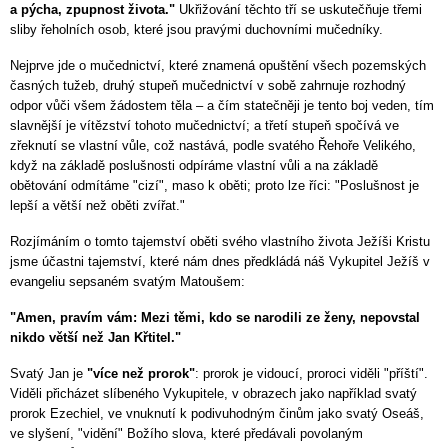
a pýcha, zpupnost života."
Ukřižování těchto tří se uskutečňuje třemi
sliby řeholních osob, které jsou pravými duchovními mučedníky.
Nejprve jde o mučednictví, které znamená opuštění všech pozemských
časných tužeb, druhý stupeň mučednictví v sobě zahrnuje rozhodný
odpor vůči všem žádostem těla – a čím statečněji je tento boj veden, tím
slavnější je vítězství tohoto mučednictví; a třetí stupeň spočívá ve
zřeknutí se vlastní vůle, což nastává, podle svatého Řehoře Velikého,
když na základě poslušnosti odpíráme vlastní vůli a na základě
obětování odmítáme "cizí", maso k oběti; proto lze říci: "Poslušnost je
lepší a větší než oběti zvířat."
Rozjímáním o tomto tajemství oběti svého vlastního života Ježíši Kristu
jsme účastni tajemství, které nám dnes předkládá náš Vykupitel Ježíš v
evangeliu sepsaném svatým Matoušem:
"Amen, pravím vám: Mezi těmi, kdo se narodili ze ženy, nepovstal
nikdo větší než Jan Křtitel."
Svatý Jan je
"více než prorok"
: prorok je vidoucí, proroci viděli "příští".
Viděli přicházet slíbeného Vykupitele, v obrazech jako například svatý
prorok Ezechiel, ve vnuknutí k podivuhodným činům jako svatý Oseáš,
ve slyšení, "vidění" Božího slova, které předávali povolaným