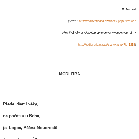
O. Michael
(Srovn.:
http://radiovaticana.cz/clanek.php4?id=8857
Věroučná nóta o některých aspektech evangelizace, čl. 7
http://radiovaticana.cz/clanek.php4?id=1218
)
MODLITBA
Přede všemi věky,
na počátku u Boha,
jsi Logos, Věčná Moudrosti!