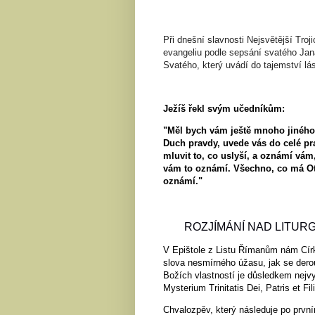
Při dnešní slavnosti Nejsvětější Tro
evangeliu podle sepsání svatého Jan
Svatého, který uvádí do tajemství lá
Ježíš řekl svým učedníkům:
"Měl bych vám ještě mnoho jiného ř
Duch pravdy, uvede vás do celé pr
mluvit to, co uslyší, a oznámí vám
vám to oznámí. Všechno, co má Ote
oznámí."
ROZJÍMÁNÍ NAD LITURG
V Epištole
z Listu Římanům nám Círk
slova nesmírného úžasu, jak se dero
Božích vlastností je důsledkem nejvy
Mysterium Trinitatis Dei, Patris et Fili
Chvalozpěv, který následuje po první