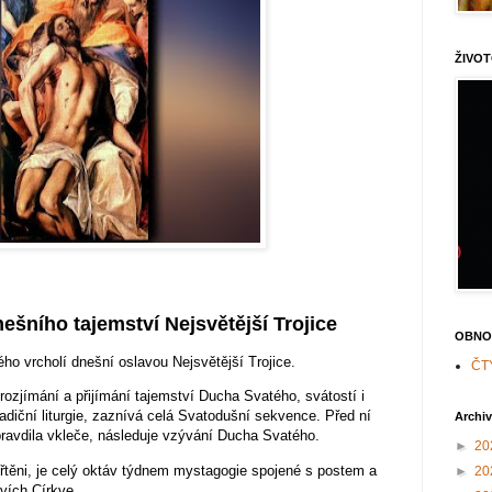
ŽIVOT
šního tajemství Nejsvětější Trojice
OBNO
o vrcholí dnešní oslavou Nejsvětější Trojice.
ČT
ozjímání a přijímání tajemství Ducha Svatého, svátostí i
adiční liturgie, zaznívá celá Svatodušní sekvence. Před ní
Archi
pravdila vkleče, následuje vzývání Ducha Svatého.
►
20
okřtěni, je celý oktáv týdnem mystagogie spojené s postem a
►
20
tvích Církve.