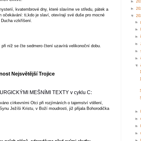
►
20
►
20
sterií, kvatembrové dny, které slavíme ve středu, pátek a
 očekávání: ti,kdo je slaví, otevírají své duše pro mocné
▼
20
 Ducha vzkříšení.
►
►
►
►
při níž se čte sedmero čtení uzavírá velikonoční dobu.
►
►
▼
nost Nejsvětější Trojice
URGICKÝMI MEŠNÍMI TEXTY v cyklu C:
ováno církevními Otci při rozjímáních o tajemství vtělení,
u Ježíši Kristu, v Boží moudrosti, již přijala Bohorodička
►
►
►
►
►