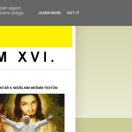
 user-agent
nerate usage
LEARN MORE
GOT IT
NTÁŘ K NEDĚLNÍM MEŠNÍM TEXTŮM