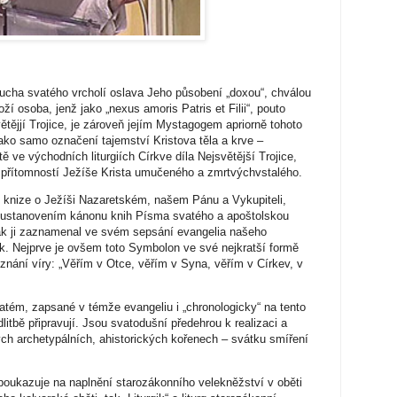
ucha svatého vrcholí oslava Jeho působení „doxou“, chválou
oží osoba, jenž jako „nexus amoris Patris et Filii“, pouto
tějjí Trojice, je zároveň jejím Mystagogem apriorně tohoto
ako samo označení tajemství Kristova těla a krve –
ě ve východních liturgiích Církve díla Nejsvětější Trojice,
 přítomností Ježíše Krista umučeného a zmrtvýchvstalého.
é knize o Ježíši Nazaretském, našem Pánu a Vykupiteli,
s ustanovením kánonu knih Písma svatého a apoštolskou
ak ji zaznamenal ve svém sepsání evangelia našeho
ík. Nejprve je ovšem toto Symbolon ve své nejkratší formě
nání víry: „Věřím v Otce, věřím v Syna, věřím v Církev, v
ém, zapsané v témže evangeliu i „chronologicky“ na tento
tbě připravují. Jsou svatodušní předehrou k realizaci a
ch archetypálních, ahistorických kořenech – svátku smíření
poukazuje na naplnění starozákonního velekněžství v oběti