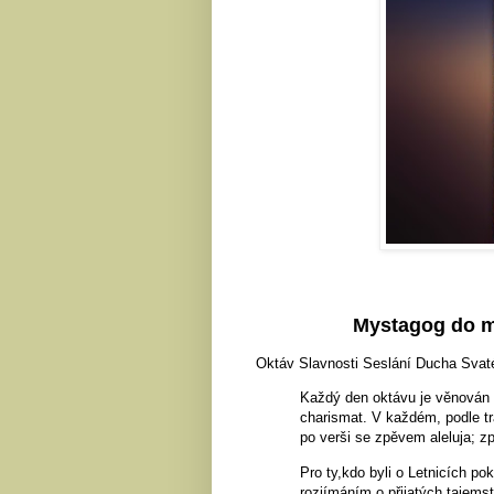
Mystagog do me
Oktáv Slavnosti Seslání Ducha Svatéh
Každý den oktávu je věnován r
charismat. V každém, podle tr
po verši se zpěvem aleluja; z
Pro ty,kdo byli o Letnicích p
rozjímáním o přijatých tajems