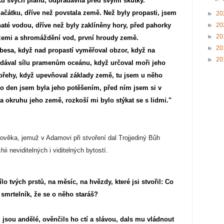
ku svých plánů, odpradávna před svými skutky.
ačátku, dříve než povstala země. Než byly propasti, jsem
►
20
►
20
até vodou, dříve než byly zaklíněny hory, před pahorky
►
20
l zemi a shromáždění vod, první hroudy země.
►
20
ebesa, když nad propastí vyměřoval obzor, když na
►
20
 dával sílu pramenům oceánu, když určoval moři jeho
břehy, když upevňoval základy země, tu jsem u něho
 co den jsem byla jeho potěšením, před ním jsem si v
a okruhu jeho země, rozkoší mi bylo stýkat se s lidmi."
ověka, jemuž v Adamovi při stvoření dal Trojjediný Bůh
i neviditelných i viditelných bytostí.
o tvých prstů, na měsíc, na hvězdy, které jsi stvořil: Co
e smrtelník, že se o něho staráš?
jsou andělé, ověnčils ho ctí a slávou, dals mu vládnout