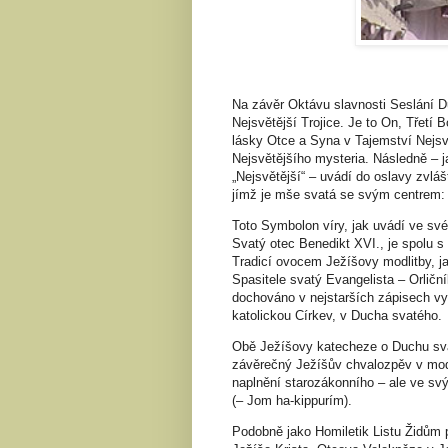
Na závěr Oktávu slavnosti Seslání D
Nejsvětější Trojice. Je to On, Třetí B
lásky Otce a Syna v Tajemství Nejsvě
Nejsvětějšího mysteria. Následně – j
„Nejsvětější“ – uvádí do oslavy zvlášt
jímž je mše svatá se svým centrem:
Toto Symbolon víry, jak uvádí ve sv
Svatý otec Benedikt XVI., je spolu 
Tradicí ovocem Ježíšovy modlitby, j
Spasitele svatý Evangelista – Orličn
dochováno v nejstarších zápisech vyz
katolickou Církev, v Ducha svatého.
Obě Ježíšovy katecheze o Duchu svat
závěrečný Ježíšův chvalozpěv v modli
naplnění starozákonního – ale ve svý
(– Jom ha-kippurím).
Podobně jako Homiletik Listu Židům 