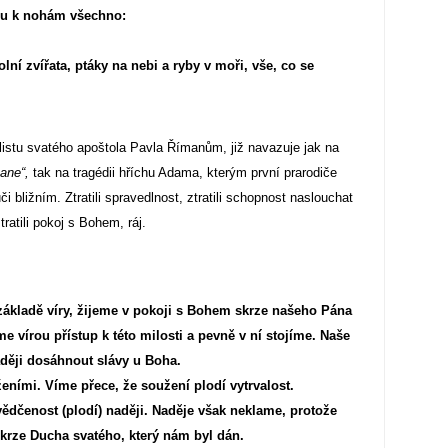
 mu k nohám všechno:
lní zvířata, ptáky na nebi a ryby v moři, vše, co se
listu svatého apoštola Pavla Římanům, již navazuje jak na
Pane“,
tak na tragédii hříchu Adama, kterým první prarodiče
či bližním. Ztratili spravedlnost, ztratili schopnost naslouchat
ratili pokoj s Bohem, ráj.
základě víry, žijeme v pokoji s Bohem skrze našeho Pána
e vírou přístup k této milosti a pevně v ní stojíme. Naše
aději dosáhnout slávy u Boha.
ženími. Víme přece, že soužení plodí vytrvalost.
vědčenost (plodí) naději. Naděje však neklame, protože
 skrze Ducha svatého, který nám byl dán.