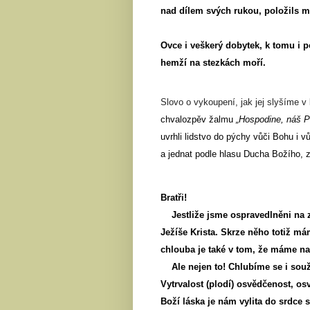
nad dílem svých rukou, položils
Ovce i veškerý dobytek, k tomu i po
hemží na stezkách moří.
Slovo o vykoupení, jak jej slyšíme v
chvalozpěv žalmu
„Hospodine, náš 
uvrhli lidstvo do pýchy vůči Bohu i vů
a jednat podle hlasu Ducha Božího, zt
Bratři!
Jestliže jsme ospravedlněni na 
Ježíše Krista. Skrze něho totiž mám
chlouba je také v tom, že máme n
Ale nejen to! Chlubíme se i sou
Vytrvalost (plodí) osvědčenost, os
Boží láska je nám vylita do srdce