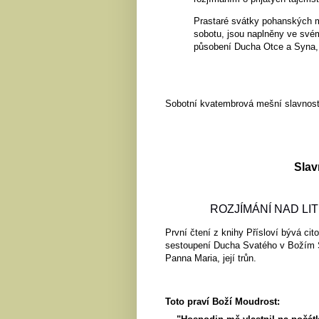
Prastaré svátky pohanských my
sobotu, jsou naplněny ve svém
působení Ducha Otce a Syna,
Sobotní kvatembrová mešní slavnost 
Slav
ROZJÍMÁNÍ NAD LIT
První čtení z knihy Přísloví bývá cit
sestoupení Ducha Svatého v Božím Syn
Panna Maria, její trůn.
Toto praví Boží Moudrost: