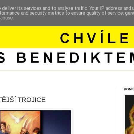
deliver its services and to analyze traffic. Your IP address and
formance and security metrics to ensure quality of service, ge
 abuse.
KOME
ĚJŠÍ TROJICE