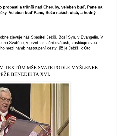
o propasti a trůníš nad Cheruby, veleben buď, Pane na
ěky, Veleben buď Pane, Bože našich otců, a hodný
obně zjevuje náš Spasitel Ježíš, Boží Syn, v E
vangeliu. V
cha Svatého, v první iniciační svátosti, zaslibuje svou
o mezi námi: nastoupení cesty, jíž je Ježíš, k Otci.
M TEXTŮM MŠE SVATÉ PODLE MYŠLENEK
PEŽE BENEDIKTA XVI.