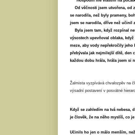
"Hospodin mě vlastnil na počát
Od věčnosti jsem utvořena, od z
se narodila, než byly prameny, boh
jsem se narodila, dříve než učini
Byla jsem tam, když rozpínal n
výsostech upevňoval oblaka, když
meze, aby vody nepřekročily jeho 
přebývala jak nejmilejší dítě, den
každou dobu hrála, hrála jsem si n
Žalmista vyzpívává chvalozpěv na čl
výsadní postavení v posvátné hierarchi
Když se zahledím na tvá nebesa, díl
je člověk, že na něho myslíš, co j
Učinils ho jen o málo menším, než 