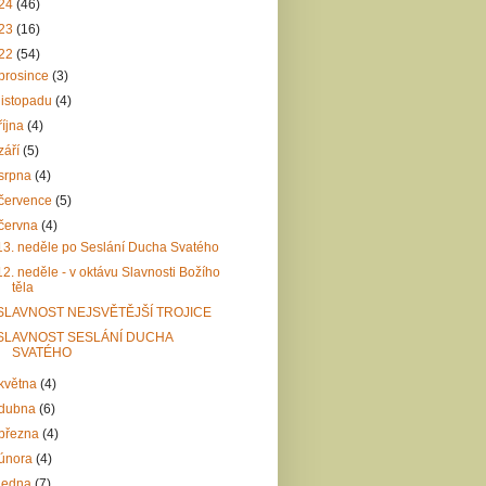
24
(46)
23
(16)
22
(54)
prosince
(3)
listopadu
(4)
října
(4)
září
(5)
srpna
(4)
července
(5)
června
(4)
13. neděle po Seslání Ducha Svatého
12. neděle - v oktávu Slavnosti Božího
těla
SLAVNOST NEJSVĚTĚJŠÍ TROJICE
SLAVNOST SESLÁNÍ DUCHA
SVATÉHO
května
(4)
dubna
(6)
března
(4)
února
(4)
ledna
(7)