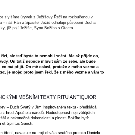
jice slylšíme úryvek z Ježíšovy Řeči na rozloučenou v
a – náš Pán a Spasitel Ježíš odhaluje působení Ducha
sky, jíž pojí Ježíše, Syna Božího s Otcem.
íci, ale teď byste to nemohli snést. Ale až přijde on,
avdy. On totiž nebude mluvit sám ze sebe, ale bude
, co má přijít. On mě oslaví, protože z mého vezme a
c, je moje; proto jsem řekl, že z mého vezme a vám to
ICKÝMI MEŠNÍMI TEXTY RITU ANTIQUIOR:
ev – Duch Svatý v Jím inspirovaném textu - předkládá
u z hrudi Apoštola národů. Nedostupnost nejsvětějších
šší a nekonečné dokonalosti a plnosti Božího bytí:
i et Spiritus Sancti.
m čtení, navazuje na trojí chvála svatého proroka Daniela: