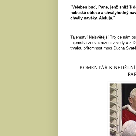
"
Veleben buď, Pane, jenž shlížíš d
nebeské obloze a chvályhodný nav
chvály navěky. Aleluja."
Tajemství Nejsvětější Trojice nám os
tajemství znovuzrození z vody a z Du
trvalou přítomnost mocí Ducha Svatéh
KOMENTÁŘ K NEDĚLNÍ
PA