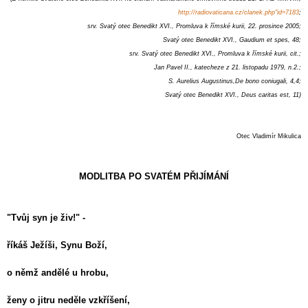
http://radiovaticana.cz/clanek.php"id=7183
;
srv. Svatý otec Benedikt XVI., Promluva k římské kurii, 22. prosince 2005;
Svatý otec Benedikt XVI., Gaudium et spes, 48;
srv. Svatý otec Benedikt XVI., Promluva k římské kurii, cit.;
Jan Pavel II., katecheze z 21. listopadu 1979, n.2.;
S. Aurelius Augustinus,De bono coniugali, 4,4;
Svatý otec Benedikt XVI., Deus caritas est, 11)
Otec Vladimír Mikulica
MODLITBA PO SVATÉM PŘIJÍMÁNÍ
"Tvůj syn je živ!" -
říkáš Ježíši, Synu Boží,
o němž andělé u hrobu,
ženy o jitru neděle vzkříšení,