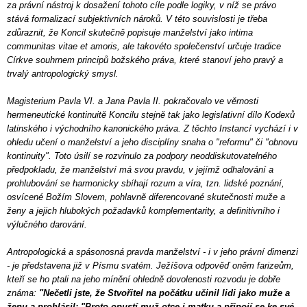
za právní nástroj k dosažení tohoto cíle podle logiky, v níž se právo
stává formalizací subjektivních nároků. V této souvislosti je třeba
zdůraznit, že Koncil skutečně popisuje manželství jako intima
communitas vitae et amoris, ale takovéto společenství určuje tradice
Církve souhrnem principů božského práva, které stanoví jeho pravý a
trvalý antropologický smysl.
Magisterium Pavla VI. a Jana Pavla II. pokračovalo ve věrnosti
hermeneutické kontinuitě Koncilu stejně tak jako legislativní dílo Kodexů
latinského i východního kanonického práva. Z těchto Instancí vychází i v
ohledu učení o manželství a jeho disciplíny snaha o "reformu" či "obnovu
kontinuity". Toto úsilí se rozvinulo za podpory neoddiskutovatelného
předpokladu, že manželství má svou pravdu, v jejímž odhalování a
prohlubování se harmonicky sbíhají rozum a víra, tzn. lidské poznání,
osvícené Božím Slovem, pohlavně diferencované skutečnosti muže a
ženy a jejich hlubokých požadavků komplementarity, a definitivního i
výlučného darování.
Antropologická a spásonosná pravda manželství - i v jeho právní dimenzi
- je představena již v Písmu svatém. Ježíšova odpověď oněm farizeům,
kteří se ho ptali na jeho mínění ohledně dovolenosti rozvodu je dobře
známa:
"Nečetli jste, že Stvořitel na počátku učinil lidi jako muže a
ženu a prohlásil: "Proto opustí muž otce i matku a připojí se ke své