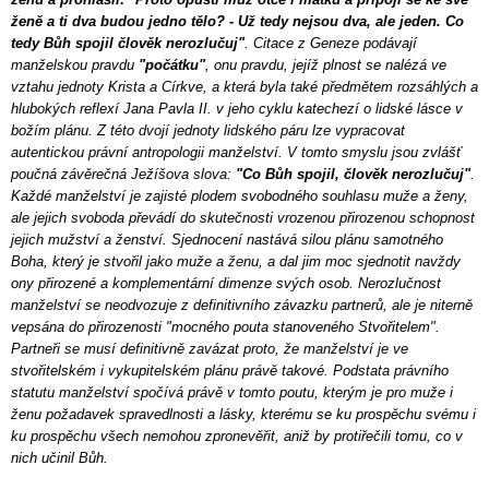
ženě a ti dva budou jedno tělo? -
Už tedy nejsou dva, ale jeden. Co
tedy Bůh spojil člověk nerozlučuj"
. Citace z Geneze podávají
manželskou pravdu
"počátku"
, onu pravdu, jejíž plnost se nalézá ve
vztahu jednoty Krista a Církve, a která byla také předmětem rozsáhlých a
hlubokých reflexí Jana Pavla II. v jeho cyklu katechezí o lidské lásce v
božím plánu. Z této dvojí jednoty lidského páru lze vypracovat
autentickou právní antropologii manželství. V tomto smyslu jsou zvlášť
poučná závěrečná Ježíšova slova:
"Co Bůh spojil, člověk nerozlučuj"
.
Každé manželství je zajisté plodem svobodného souhlasu muže a ženy,
ale jejich svoboda převádí do skutečnosti vrozenou přirozenou schopnost
jejich mužství a ženství. Sjednocení nastává silou plánu samotného
Boha, který je stvořil jako muže a ženu, a dal jim moc sjednotit navždy
ony přirozené a komplementární dimenze svých osob. Nerozlučnost
manželství se neodvozuje z definitivního závazku partnerů, ale je niterně
vepsána do přirozenosti "mocného pouta stanoveného Stvořitelem".
Partneři se musí definitivně zavázat proto, že manželství je ve
stvořitelském i vykupitelském plánu právě takové. Podstata právního
statutu manželství spočívá právě v tomto poutu, kterým je pro muže i
ženu požadavek spravedlnosti a lásky, kterému se ku prospěchu svému i
ku prospěchu všech nemohou zpronevěřit, aniž by protiřečili tomu, co v
nich učinil Bůh.