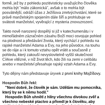
formě, jež by z pohledu pozitivisticky uvažujícího člověka
mohla být "málo zákonická", avšak o to mohla být
posvátnější, odráží úžas z Ježíšova zmrtvýchvstání, které se
právě manželským spojením dále šíří a prohlubuje ve
svátosti manželství, vyvěrající z mysteria znovuzrození.
Takto nově narozený dospělý si již v katechumenátu i v
mimořádném zázračném zásahu Boží moci osvojuje pohled
na plodnost a předávání života, který vychází z pohledu na
rajské manželství Adama a Evy, na jeho původce, na touhu
se do ráje a i k tomuto vztahu opět vrátit a současně z
pohledu, který zakouší nevyslovitelně vyšší skutečnost
Církve vítězné, v níž život těch, kdo žili na zemi v celibátu
anebo v manželství přesahuje rajský vztah Adama a Evy.
Tyto dějiny nám představuje úryvek
z první knihy Mojžíšovy.
Hospodin Bůh řekl:
"Není dobré, že člověk je sám. Udělám mu pomocníka,
který by se k němu hodil."
Hospodin Bůh uhnětl z hlíny všechnu divokou zvěř a
všechno nebeské ptactvo a přivedl je k člověku, aby