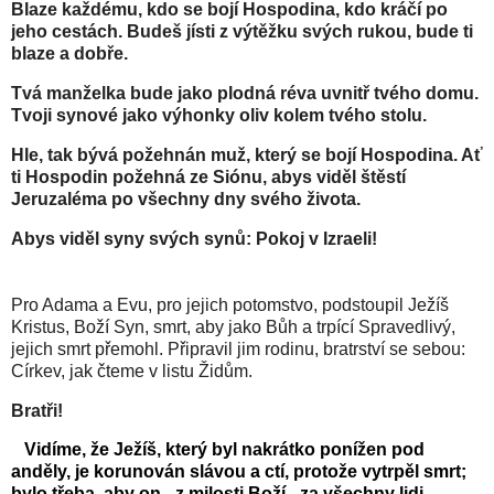
Blaze každému, kdo se bojí Hospodina, kdo kráčí po
jeho cestách. Budeš jísti z výtěžku svých rukou, bude ti
blaze a dobře.
Tvá manželka bude jako plodná réva uvnitř tvého domu.
Tvoji synové jako výhonky oliv kolem tvého stolu.
Hle, tak bývá požehnán muž, který se bojí Hospodina. Ať
ti Hospodin požehná ze Siónu, abys viděl štěstí
Jeruzaléma po všechny dny svého života.
Abys viděl syny svých synů: Pokoj v Izraeli!
Pro Adama a Evu, pro jejich potomstvo, podstoupil Ježíš
Kristus, Boží Syn, smrt, aby jako Bůh a trpící Spravedlivý,
jejich smrt přemohl. Připravil jim rodinu, bratrství se sebou:
Církev, jak čteme v listu Židům.
Bratři!
Vidíme, že Ježíš, který byl nakrátko ponížen pod
anděly, je korunován slávou a ctí, protože vytrpěl smrt;
bylo třeba, aby on - z milosti Boží - za všechny lidi