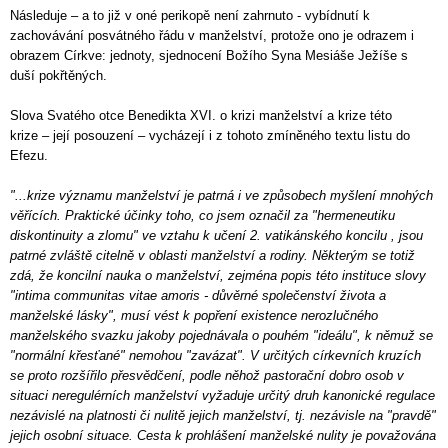
Následuje – a to již v oné perikopě není zahrnuto - vybídnutí k
zachovávání posvátného řádu v manželství, protože ono je odrazem i
obrazem Církve: jednoty, sjednocení Božího Syna Mesiáše Ježíše s
duší pokřtěných.
Slova Svatého otce Benedikta XVI. o krizi manželství a krize této
krize – její posouzení – vycházejí i z tohoto zmíněného textu listu do
Efezu.
"...krize významu manželství je patrná i ve způsobech myšlení mnohých
věřících. Praktické účinky toho, co jsem označil za "hermeneutiku
diskontinuity a zlomu" ve vztahu k učení 2. vatikánského koncilu , jsou
patrné zvláště citelně v oblasti manželství a rodiny. Některým se totiž
zdá, že koncilní nauka o manželství, zejména popis této instituce slovy
"intima communitas vitae amoris - důvěrné společenství života a
manželské lásky", musí vést k popření existence nerozlučného
manželského svazku jakoby pojednávala o pouhém "ideálu", k němuž se
"normální křesťané" nemohou "zavázat". V určitých církevních kruzích
se proto rozšířilo přesvědčení, podle něhož pastorační dobro osob v
situaci neregulérních manželství vyžaduje určitý druh kanonické regulace
nezávislé na platnosti či nulitě jejich manželství, tj. nezávisle na "pravdě"
jejich osobní situace. Cesta k prohlášení manželské nulity je považována