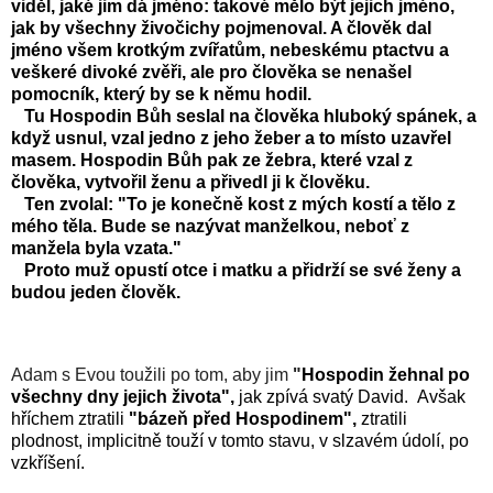
viděl, jaké jim dá jméno: takové mělo být jejich jméno,
jak by všechny živočichy pojmenoval. A člověk dal
jméno všem krotkým zvířatům, nebeskému ptactvu a
veškeré divoké zvěři, ale pro člověka se nenašel
pomocník, který by se k němu hodil.
Tu Hospodin Bůh seslal na člověka hluboký spánek, a
když usnul, vzal jedno z jeho žeber a to místo uzavřel
masem. Hospodin Bůh pak ze žebra, které vzal z
člověka, vytvořil ženu a přivedl ji k člověku.
Ten zvolal: "To je konečně kost z mých kostí a tělo z
mého těla. Bude se nazývat manželkou, neboť z
manžela byla vzata."
Proto muž opustí otce i matku a přidrží se své ženy a
budou jeden člověk.
Adam s Evou toužili po tom, aby jim
"
Hospodin žehnal po
všechny dny jejich života",
jak zpívá svatý David. Avšak
hříchem ztratili
"bázeň před Hospodinem",
ztratili
plodnost, implicitně touží v tomto stavu, v slzavém údolí, po
vzkříšení.