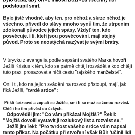
podstoupil smrt.
Bylo jistě vhodné, aby ten, pro něhož a skrze něhož je
všechno, přivedl do slávy mnoho synů tím, že utrpením
zdokonalí původce jejich spásy. Vždyť ten, kdo
posvěcuje, i ti, kteří jsou posvěcováni, mají stejný
původ. Proto se neostýchá nazývat je svými bratry.
V úryvku z evangelia podle sepsání svatého
Marka hovoří
Ježíš Kristus k těm, kdo se patrně chtějí rozvádět a kdo chtějí
tuto praxi prosazovat a ničit cestu "rajského
manželství".
Oni i ti, kdo na jejich svádění na rozvod přistoupí, mají, jak
říká Ježíš,
"tvrdé srdce":
Přišli farizeové a zeptali se Ježíše, smí-li se muž se ženou rozvést.
Chtěli ho tím přivést do úzkých.
Odpověděl jim: "Co vám přikázal Mojžíš?" Řekli:
"Mojžíš dovolil vystavit jí rozlukový list a rozvést se."
Ježíš jim řekl: "Pro tvrdost vašeho srdce vám napsal
tento příkaz. Na počátku při stvoření však Bůh 'učinil lidi