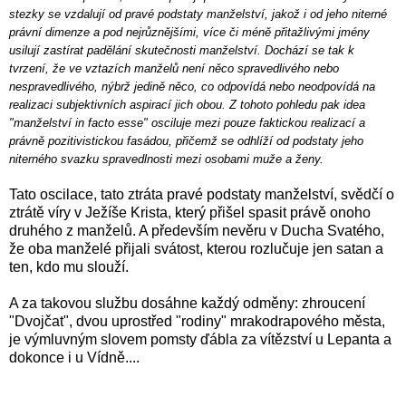
stezky se vzdalují od pravé podstaty manželství, jakož i od jeho niterné
právní dimenze a pod nejrůznějšími, více či méně přitažlivými jmény
usilují zastírat padělání skutečnosti manželství. Dochází se tak k
tvrzení, že ve vztazích manželů není něco spravedlivého nebo
nespravedlivého, nýbrž jedině něco, co odpovídá nebo neodpovídá na
realizaci subjektivních aspirací jich obou. Z tohoto pohledu pak idea
"manželství in facto esse" osciluje mezi pouze faktickou realizací a
právně pozitivistickou fasádou, přičemž se odhlíží od podstaty jeho
niterného svazku spravedlnosti mezi osobami muže a ženy.
Tato oscilace, tato ztráta pravé podstaty manželství, svědčí o
ztrátě víry v Ježíše Krista, který přišel spasit právě onoho
druhého z manželů. A především nevěru v Ducha Svatého,
že oba manželé přijali svátost, kterou rozlučuje jen satan a
ten, kdo mu slouží.
A za takovou službu dosáhne každý odměny: zhroucení
"Dvojčat", dvou uprostřed "rodiny" mrakodrapového města,
je výmluvným slovem pomsty ďábla za vítězství u Lepanta a
dokonce i u Vídně....