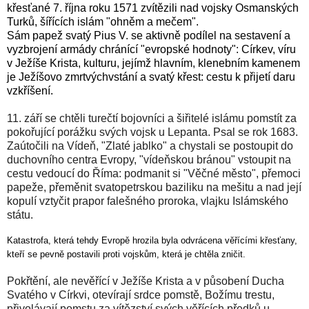
křesťané 7. října roku 1571 zvítězili nad vojsky Osmanských
Turků, šířících islám "ohněm a mečem".
Sám papež svatý Pius V. se aktivně podílel na sestavení a
vyzbrojení armády chránící "evropské hodnoty": Církev, víru
v Ježíše Krista, kulturu, jejímž hlavním, klenebním kamenem
je Ježíšovo zmrtvýchvstání a svatý křest: cestu k přijetí daru
vzkříšení.
11. září se chtěli turečtí bojovníci a šiřitelé islámu pomstít za
pokořující porážku svých vojsk u Lepanta. Psal se rok 1683.
Zaútočili na Vídeň, "Zlaté jablko" a chystali se postoupit do
duchovního centra Evropy, "vídeňskou bránou" vstoupit na
cestu vedoucí do Říma: podmanit si "Věčné město", přemoci
papeže, přeměnit svatopetrskou baziliku na mešitu a nad její
kopulí vztyčit prapor falešného proroka, vlajku Islámského
státu.
Katastrofa, která tehdy Evropě hrozila byla odvrácena věřícími křesťany,
kteří se pevně postavili proti vojskům, která je chtěla zničit.
Pokřtění, ale nevěřící v Ježíše Krista a v působení Ducha
Svatého v Církvi, otevírají srdce pomstě, Božímu trestu,
přivolávají pomstu za vítězství svých věřících předků u