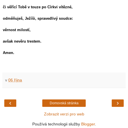
či věřící Tobě v touze po Církvi vítězné,
odměňuješ, Ježíši, spravedlivý soudce:
věrnost milostí,
avšak nevěru trestem.
Amen.
v
06 října
‹
›
Domovská stránka
Zobrazit verzi pro web
Používá technologii služby
Blogger
.