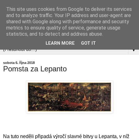
This site uses cookies from Google to deliver its services
and to analyze traffic. Your IP address and user-agent are
shared with Google along with performance and security
metrics to ensure quality of service, generate usage
statistics, and to detect and address abuse.
LEARN MORE
GOT IT
▼
sobota 6. října 2018
Pomsta za Lepanto
Na tuto neděli připadá výročí slavné bitvy u Lepanta, v níž