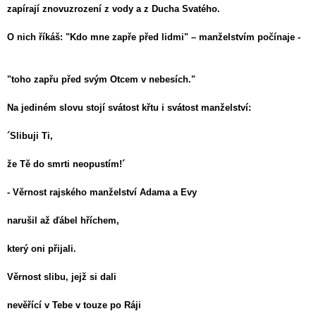
zapírají znovuzrození z vody a z Ducha Svatého.
O nich říkáš: "Kdo mne zapře před lidmi" – manželstvím počínaje -
"toho zapřu před svým Otcem v nebesích."
Na jediném slovu stojí svátost křtu i svátost manželství:
´Slibuji Ti,
že Tě do smrti neopustím!´
- Věrnost rajského manželství Adama a Evy
narušil až ďábel hříchem,
který oni přijali.
Věrnost slibu, jejž si dali
nevěřící v Tebe v touze po Ráji