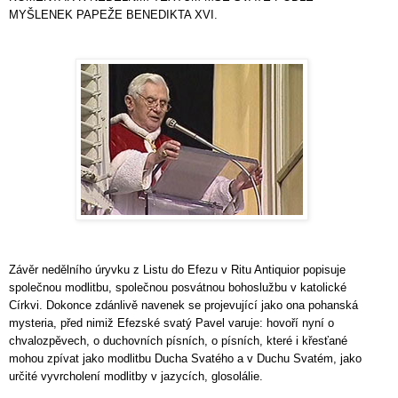
MYŠLENEK PAPEŽE BENEDIKTA XVI.
Závěr nedělního úryvku z Listu do Efezu v Ritu Antiquior popisuje
společnou modlitbu, společnou posvátnou bohoslužbu v katolické
Církvi. Dokonce zdánlivě navenek se projevující jako ona pohanská
mysteria, před nimiž Efezské svatý Pavel varuje: hovoří nyní o
chvalozpěvech, o duchovních písních, o písních, které i křesťané
mohou zpívat jako modlitbu Ducha Svatého a v Duchu Svatém, jako
určité vyvrcholení modlitby v jazycích, glosolálie.