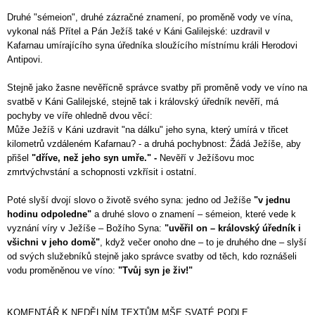
Druhé "sémeion", druhé zázračné znamení, po proměně vody ve vína,
vykonal náš Přítel a Pán Ježíš také v Káni Galilejské: uzdravil v
Kafarnau umírajícího syna úředníka sloužícího místnímu králi Herodovi
Antipovi.
Stejně jako žasne nevěřícně správce svatby při proměně vody ve víno na
svatbě v Káni Galilejské, stejně tak i královský úředník nevěří, má
pochyby ve víře ohledně dvou věcí:
Může Ježíš v Káni uzdravit "na dálku" jeho syna, který umírá v třicet
kilometrů vzdáleném Kafarnau? - a druhá pochybnost: Žádá Ježíše, aby
přišel
"dříve, než jeho syn umře." -
Nevěří v Ježíšovu moc
zmrtvýchvstání a schopnosti vzkřísit i ostatní.
Poté slyší dvojí slovo o životě svého syna: jedno od Ježíše
"v jednu
hodinu odpoledne"
a druhé slovo o znamení – sémeion, které vede k
vyznání víry v Ježíše – Božího Syna:
"uvěřil on – královský úředník i
všichni v jeho domě"
, když večer onoho dne – to je druhého dne – slyší
od svých služebníků stejně jako správce svatby od těch, kdo roznášeli
vodu proměněnou ve víno:
"Tvůj syn je živ!"
KOMENTÁŘ K NEDĚLNÍM TEXTŮM MŠE SVATÉ PODLE