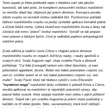
Tento aspekt je třeba prohloubit nejen z hlediska vaší role jakožto
kanonistů, ale také proto, že komplexní porozumění instituci manželství
se nemůže obejít bez zřejmosti její právní dimenze. Koncepce povahy
tohoto svazku se nicméně mohou radikálně lišit. Pozitivizmus pokládá
řádnost manželského svazku za pouhý výsledek aplikace formálně platné
a účinné lidské normy. Lidská skutečnost manželského života a lásky tak
zůstává stát mimo "právní" institut manželství. Vytváří se tak propast
mezi právem a lidským bytím, čímž je radikálně popřeno antropologické
založení práva.
Zcela odlišná je tradiční cesta Církve v chápání právní dimenze
manželského svazku ve stopách Ježíšovy nauky, i nauky apoštolů a
svatých otců. Svatý Augustin např. cituje svatého Pavla a důrazně
prohlašuje: "Cui fidei [coniugali] tantum iuris tribut Apostolus, ut eam
potestatem appellaret, dicens: Mulier non habet potestatem corporis sui,
sed vir; similiter autem et vir non habet potestatem corporis sui, sed
mulier". Svatý Pavel, který tak hluboce vyložil v Listu Efezanům
"mystérion mega"
manželské lásky vzhledem k jednotě Krista a Církve,
neváhá aplikovat na manželství ty nejsilnější právnické výrazy, aby
popsal řádný svazek, který spojuje manžele mezi sebou v jejich pohlavní
dimenzi. Stejně tak i pro svatého Augustina je právní statut podstatný v
každém ze tří dober (proles, fides, sacramentum), která tvoří stěžejní