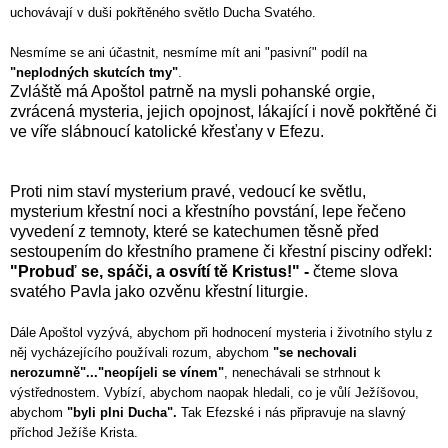
uchovávají v duši pokřtěného světlo Ducha Svatého.
Nesmíme se ani účastnit, nesmíme mít ani "pasivní" podíl na
"neplodných skutcích tmy"
.
Zvláště má Apoštol patrně na mysli pohanské orgie,
zvrácená mysteria, jejich opojnost, lákající i nově pokřtěné či
ve víře slábnoucí katolické křesťany v Efezu.
Proti nim staví mysterium pravé, vedoucí ke světlu,
mysterium křestní noci a křestního povstání, lepe řečeno
vyvedení z temnoty, které se katechumen těsně před
sestoupením do křestního pramene či křestní pisciny odřekl:
"Probuď se, spáči, a osvítí tě Kristus!" -
čteme slova
svatého Pavla jako ozvěnu křestní liturgie.
Dále Apoštol vyzývá, abychom při hodnocení mysteria i životního stylu z
něj vycházejícího používali rozum, abychom
"se nechovali
nerozumně"..."neopíjeli se vínem"
, nenechávali se strhnout k
výstřednostem. Vybízí, abychom naopak hledali, co je vůlí Ježíšovou,
abychom
"byli plni Ducha".
Tak Efezské i nás připravuje na slavný
příchod Ježíše Krista.