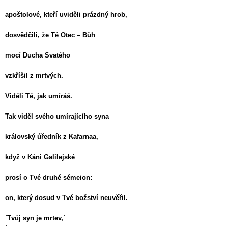
apoštolové, kteří uviděli prázdný hrob,
dosvědčili, že Tě Otec – Bůh
mocí Ducha Svatého
vzkříšil z mrtvých.
Viděli Tě, jak umíráš.
Tak viděl svého umírajícího syna
královský úředník z Kafarnaa,
když v Káni Galilejské
prosí o Tvé druhé sémeion:
on, který dosud v Tvé božství neuvěřil.
´Tvůj syn je mrtev,´