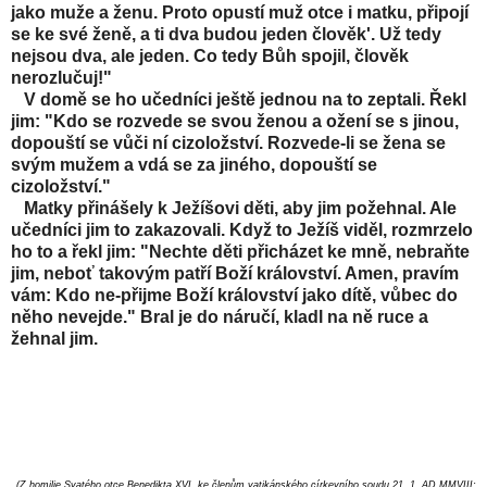
jako muže a ženu. Proto opustí muž otce i matku, připojí
se ke své ženě, a ti dva budou jeden člověk'. Už tedy
nejsou dva, ale jeden. Co tedy Bůh spojil, člověk
nerozlučuj!"
V domě se ho učedníci ještě jednou na to zeptali. Řekl
jim: "Kdo se rozvede se svou ženou a ožení se s jinou,
dopouští se vůči ní cizoložství. Rozvede-li se žena se
svým mužem a vdá se za jiného, dopouští se
cizoložství."
Matky přinášely k Ježíšovi děti, aby jim požehnal. Ale
učedníci jim to zakazovali. Když to Ježíš viděl, rozmrzelo
ho to a řekl jim: "Nechte děti přicházet ke mně, nebraňte
jim, neboť takovým patří Boží království. Amen, pravím
vám: Kdo ne-přijme Boží království jako dítě, vůbec do
něho nevejde." Bral je do náručí, kladl na ně ruce a
žehnal jim.
(Z homilie Svatého otce Benedikta XVI
. ke členům vatikánského církevního soudu 21. 1. AD MMVIII;