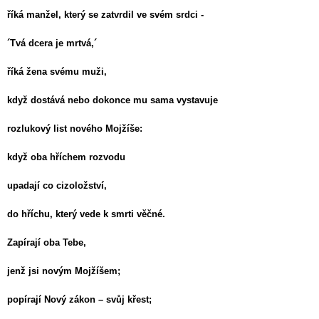
´
říká manžel, který se zatvrdil ve svém srdci -
´Tvá dcera je mrtvá,´
říká žena svému muži,
když dostává nebo dokonce mu sama vystavuje
rozlukový list nového Mojžíše:
když oba hříchem rozvodu
upadají co cizoložství,
do hříchu, který vede k smrti věčné.
Zapírají oba Tebe,
jenž jsi novým Mojžíšem;
popírají Nový zákon – svůj křest;