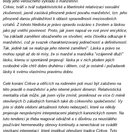
body jeho věroučného výkladu o manželství.
Církev, tváří v tvář subjektivistické a libertinské relativizaci sexuální
zkušenosti, jasně zastává přirozeně právní povahu manželství, tzn. jeho
přirozeně danou přináležitost k oblasti spravedlnosti meziosobních
vztahů. Z tohoto hlediska je právo opravdu svázáno s životem a láskou
jako její vnitřní povinnost. Proto, jak jsem napsal ve své první encyklice,
"na základě zaměření obsaženého ve stvoření, erós člověka odkazuje k
manželství, což je svazek charakterizovaný jedinečností a definitivností.
Tak, jedině tak se realizuje jeho niterné zaměření". Láska a právo se
mohou spojit až do té míry, že si manžel a manželka "vzájemně dluží"
lásku, kterou si spontánně projevují: láska je v nich plodem jejich
svobodné vůle chtít dobro druhému i dětem, což je ostatně i požadavek
lásky k svému vlastnímu pravému dobru.
Celé konání Církve a věřících na rodinném poli musí být založeno na
této pravdě o manželství a jeho niterné právní dimenzi. Relativistická
mentalita však může, jak jsem výše zmínil, proniknout ve více či méně
otevřených či záludných formách také do církevního společenství. Vy
jste si dobře vědomi aktuálnosti tohoto nebezpečí, které se někdy
projevuje nesprávnými interpretacemi platných kanonických norem. Na
tuto tendenci je třeba reagovat odvážně a s důvěrou za neustálého
používání hermeneutiky obnovy kontinuity a nenechávat se svádět
stezkami interpretací, které implikují přerušení tradice Církve. Tyto