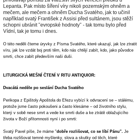
Lepanta. Pak místo šíření víry nikoli pozemským ohněm a
mečem, ale mečem a ohněm Ducha Svatého, jak to učinil
například svatý František z Assisi před sultánem, jsou stěží
schopni ubránit "evropské hodnoty" - tak tomu bylo před
Vídní, tak je tomu i dnes.
O této neděli čteme úryvky z Písma Svatého, které ukazují, jak lze ztratit
víru, jak lze vzdát boj proti těm, kdo nás chtějí zabít, kdo, jako původce
smrti, chce zabít především naši duši.
LITURGICKÁ MEŠNÍ ČTENÍ V RITU ANTIQUIOR:
Dvacátá neděle po seslání Ducha Svatého
Perikopa z Epištoly Apoštola do Efezu vybízí k odvracení se – stálému,
protože jsme často pokoušeni a často klesáme – od životního stylu,
který v sobě nese smrt a vede ke smrti duše a ke ztrátě oblažujícího
života v Boží přítomnosti nyní i po smrti:
Svatý Pavel píše, že máme "
dobře rozlišovat, co se líbí Pánu".
Je
třeba rozlišovat temné myšlenky, slova a skutky od těch, které