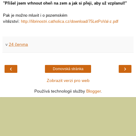
"Přišel jsem vrhnout ohe
ň
na zem a jak si přeji, aby už vzplanul!"
Pak je možno mluvit i o pozemském
vítězství:
http://librinostri.catholica.cz/download/75LetPoVal-z.pdf
v
24 června
‹
›
Domovská stránka
Zobrazit verzi pro web
Používá technologii služby
Blogger
.