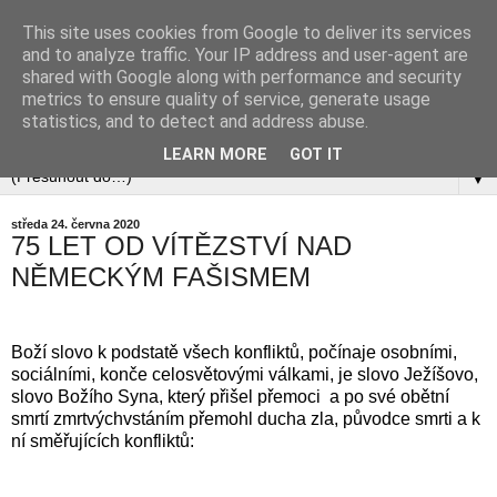
This site uses cookies from Google to deliver its services
and to analyze traffic. Your IP address and user-agent are
shared with Google along with performance and security
metrics to ensure quality of service, generate usage
statistics, and to detect and address abuse.
LEARN MORE
GOT IT
▼
středa 24. června 2020
75 LET OD VÍTĚZSTVÍ NAD
NĚMECKÝM FAŠISMEM
Boží slovo k podstatě všech konfliktů, počínaje osobními,
sociálními, konče celosvětovými válkami, je slovo Ježíšovo,
slovo Božího Syna, který přišel přemoci a po své obětní
smrtí zmrtvýchvstáním přemohl ducha zla, původce smrti a k
ní směřujících konfliktů: