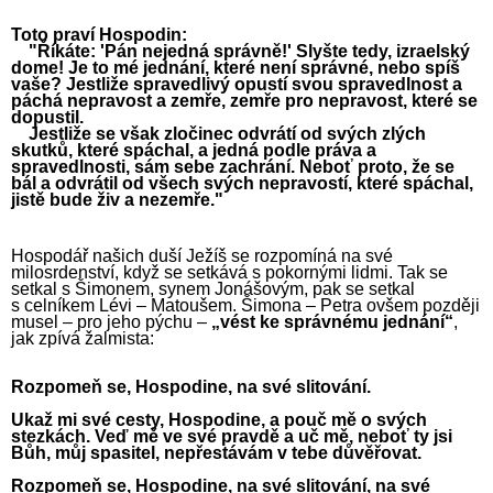
Toto praví Hospodin:
"Říkáte: 'Pán nejedná správně!' Slyšte tedy, izraelský
dome! Je to mé jednání, které není správné, nebo spíš
vaše? Jestliže spravedlivý opustí svou spravedlnost a
páchá nepravost a zemře, zemře pro nepravost, které se
dopustil.
Jestliže se však zločinec odvrátí od svých zlých
skutků, které spáchal, a jedná podle práva a
spravedlnosti, sám sebe zachrání. Neboť proto, že se
bál a odvrátil od všech svých nepravostí, které spáchal,
jistě bude živ a nezemře."
Hospodář našich duší Ježíš se rozpomíná na své
milosrdenství, když se setkává s pokornými lidmi. Tak se
setkal s Šimonem, synem Jonášovým, pak se setkal
s celníkem Lévi – Matoušem. Šimona – Petra ovšem později
musel – pro jeho pýchu –
„vést ke správnému jednání“
,
jak zpívá žalmista:
Rozpomeň se, Hospodine, na své slitování.
Ukaž mi své cesty, Hospodine, a pouč mě o svých
stezkách. Veď mě ve své pravdě a uč mě, neboť ty jsi
Bůh, můj spasitel, nepřestávám v tebe důvěřovat.
Rozpomeň se, Hospodine, na své slitování, na své