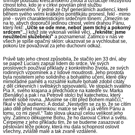
shrnuje podstatu křesťanského života a označuje nezbytnou
ctnost toho, kdo je v církvi povolán plnit službu
představeného. V jedné ze čtyř generálních audiencí, které
během svého velmi krátkého pontifikátu pronesl, řekl - mimo
jiné - svým charakteristickým srdečným tónem: „Omezím se
na to, abych doporučil jedinou ctnost, velmi drahou Pánu,
který řekl:
„Učte se ode mne, neboť jsem tichý a pokorný
srdcem“...
I když jste vykonali veliké věci,
„řekněte: jsme
neužiteční služebníci“
a poznamenal: Zatímco v nás ve
všech je spíše opačný sklon: ukazovat se a vychloubat se,
pokoru lze považovat za jeho duchovní odkaz.
Právě tato jeho ctnost způsobila, že stačilo jen 33 dní, aby
se papež Luciani zapsal lidem do srdce. Ve svých
proslovech používal příklady z konkrétního života, ze svých
rodinných vzpomínek a z lidové moudrosti. Jeho prostota
byla nositelem jeho solidního a bohatého učení, které díky
mimořádné paměti a rozsáhlé kultuře bohatě zdobil citáty
z děl církevních i světských spisovatelů. Ve stopách svatého
Pia X. svého krajana a předchůdce na katedře sv. Marka
(Benátky) a pak i na Petrově stolci byl katechetou, který
neměl sobě rovna. „Musíme se cítit před Bohem maličcí,“
říkal v téže audienci. A dodal: „Nestydím se za to, že se cítím
jako dítě před maminkou: matce se věří a já věřím Pánu a
tomu, co mi zjevil.“ Tato slova ukazují celou velikost jeho
víry. Zatímco děkujeme Bohu, že ho daroval Církvi a světu.
Čerpejme z jeho příkladu tím, že se budeme zasazovat o
pěstování téže pokory, která mu dala schopnost oslovit
všechny, zvláště malé a tak zvaně vzdálené.