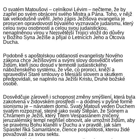
O svatém Matoušovi – celníkovi Lévim – nečteme, že by
zapřel po svém obrácení svého Mistra a Pána. Toho, v nějž
tak velkodušně uvěřil. Jeho zápis Ježíšova evangelia je
prosycen opravdovostí bývalého vyznavače judaismu, který
celou svou osobností a celou svou judaistickou,
nenaplněnou vírou v Nejsvětější Trojici vložil do důvěry
v Božího Syna Ježíše a přijal o Letnicích Jeho a Otcova
Ducha.
Podobně s apoštolskou oddaností evangelisty Nového
zákona chce Ježíšovými a svými slovy dosvědčit všem
židům, kteří jsou dosud v temnotě judaistického
náboženského systému, že vše, co proroci, kněží a
spravedliví Staré smlouvy o Mesiáši slovem a skutkem
předpovídali, se naplnilo na Ježíši Kristu, Druhé božské
osobě.
Dosvědčuje zároveň i schopnost změny smýšlení, která byla
zakotvená v židovském prostředí – a dodnes v pyšné formě
sionismu je – návratem domů. Svatý Matouš veden Duchem
svatým rozpoznal, stejně jako svatý Štěpán, že Siónem a
Chrámem je Ježíš, který Titem Vespasiánem zničený
jeruzalémský templ nepřišel obnovit, ale umožnit židům, aby
se pravému Bohu klaněli v Duchu a v pravdě, jak sám
Spasitel říká Samaritánce, člence pospolitosti, kterou židé
považovali za svou sektu.