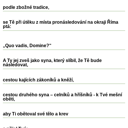
podle zbožné tradice,
se Tě při útěku z místa pronásledování na okraji Říma
ptá:
„Quo vadis, Domine?“
A Ty jej zveš jako syna, který slíbil, že Tě bude
následovat,
cestou kajících zákoníků a kněží,
cestou druhého syna – celníků a hříšníků - k Tvé mešní
oběti,
aby Ti obětoval své tělo a krev