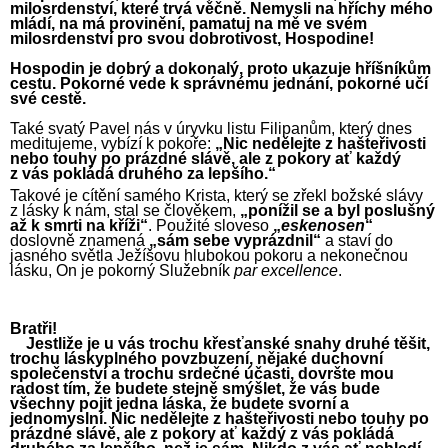
milosrdenství, které trvá věčně. Nemysli na hříchy mého
mládí, na má provinění, pamatuj na mě ve svém
milosrdenství pro svou dobrotivost, Hospodine!
Hospodin je dobrý a dokonalý, proto ukazuje hříšníkům
cestu. Pokorné vede k správnému jednání, pokorné učí
své cestě.
Také svatý Pavel nás v úryvku listu Filipanům, který dnes
meditujeme, vybízí k pokoře:
„Nic nedělejte z hašteřivosti
nebo touhy po prázdné slávě, ale z pokory ať každý
z vás pokládá druhého za lepšího.“
Takové je cítění samého Krista, který se zřekl božské slávy
z lásky k nám, stal se člověkem,
„ponížil se a byl poslušný
až k smrti na kříži“
. Použité sloveso
„
eskenosen
“
doslovně znamená
„sám sebe vyprázdnil“
a staví do
jasného světla Ježíšovu hlubokou pokoru a nekonečnou
lásku, On je pokorný Služebník
par excellence
.
Bratři!
Jestliže je u vás trochu křesťanské snahy druhé těšit,
trochu láskyplného povzbuzení, nějaké duchovní
společenství a trochu srdečné účasti, dovršte mou
radost tím, že budete stejně smýšlet, že vás bude
všechny pojit jedna láska, že budete svorní a
jednomyslní. Nic nedělejte z hašteřivosti nebo touhy po
prázdné slávě, ale z pokory ať každý z vás pokládá