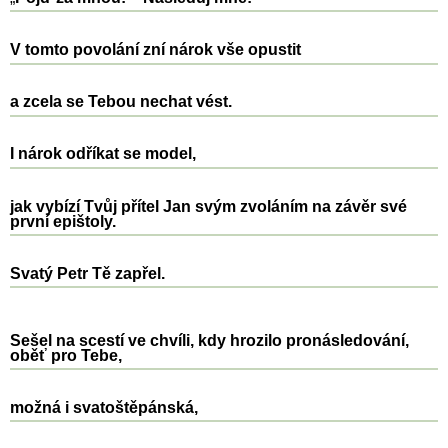
V tomto povolání zní nárok vše opustit
a zcela se Tebou nechat vést.
I nárok odříkat se model,
jak vybízí Tvůj přítel Jan svým zvoláním na závěr své
první epištoly.
Svatý Petr Tě zapřel.
Sešel na scestí ve chvíli, kdy hrozilo pronásledování,
oběť pro Tebe,
možná i svatoštěpánská,