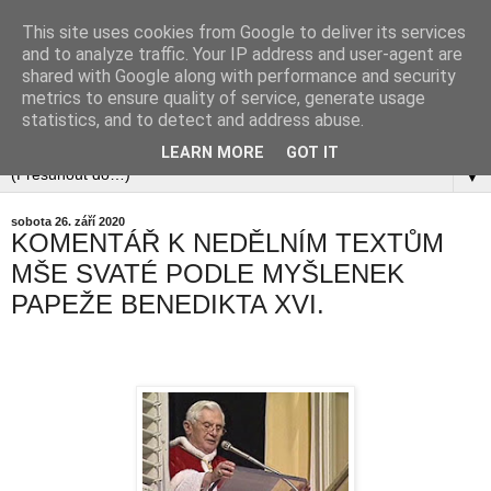
This site uses cookies from Google to deliver its services
and to analyze traffic. Your IP address and user-agent are
shared with Google along with performance and security
metrics to ensure quality of service, generate usage
statistics, and to detect and address abuse.
LEARN MORE
GOT IT
▼
sobota 26. září 2020
KOMENTÁŘ K NEDĚLNÍM TEXTŮM
MŠE SVATÉ PODLE MYŠLENEK
PAPEŽE BENEDIKTA XVI.