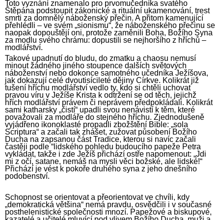
Toto vyznání znamenalo pro prvomučedníka svatého
Štěpána podstoupit zákonické a rituální ukamenování, trest
smrti za domnělý náboženský přečin. A přitom kamenující
přehlédli – ve svém „sionismu“, že náboženského přečinu se
naopak dopouštějí oni, protože zaměnili Boha, Božího Syna
za modlu svého chrámu: dopustili se nejhoršího z hříchů –
modlářství.
Takové upadnutí do bludu, do zmatku a chaosu nemusí
minout žádného jiného stoupence dalších světových
náboženství nebo dokonce samotného učedníka Ježíšova,
jak dokazují celé dvoutisícileté dějiny Církve. Kolikrát již
tušení hříchu modlářství vedlo ty, kdo si chtěli uchovat
pravou víru v Ježíše Krista k odtržení se od těch, jejichž
hřích modlářství právem či neprávem předpokládali. Kolikrát
sami katharsky „čistí“ upadli svou nenávistí k těm, které
považovali za modláře do stejného hříchu. Zjednodušeně
vyjádřeno ikonoklasté propadli zbožštění Bible: „sola
Scriptura“ a začali tak zhášet, zužovat působení Božího
Ducha na zapsanou část Tradice, kterou si navíc začali
častěji podle “lidského pohledu budoucího papeže Petra
vykládat, takže i zde Ježíš přichází ostře napomenout: „Jdi
mi z očí, satane, nemáš na mysli věci božské, ale lidské!“
Přichází je vést k pokoře druhého syna z jeho dnešního
podobenství.
Schopnost se orientovat a přeorientovat ve chvíli, kdy
„demokratická většina“ nemá pravdu, osvědčili i v současné
posthelenistické společnosti mnozí. Papežové a biskupové,
kazatelé a učitelé mluvící pod vlivem Božího Ducha, muži a