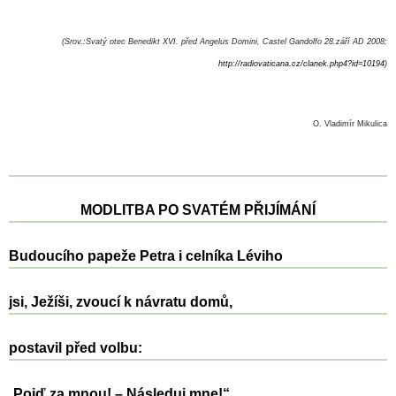
(Srov.:Svatý otec Benedikt XVI. před Angelus Domini, Castel Gandolfo 28.září AD 2008;
http://radiovaticana.cz/clanek.php4?id=10194
)
O. Vladimír Mikulica
MODLITBA PO SVATÉM PŘIJÍMÁNÍ
Budoucího papeže Petra i celníka Léviho
jsi, Ježíši, zvoucí k návratu domů,
postavil před volbu:
„
Pojď za mnou! – Následuj mne!“