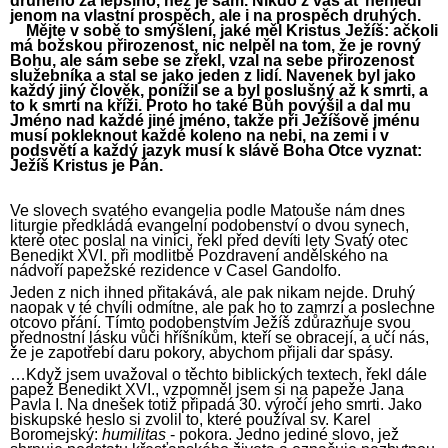
druhého za lepšího, než je sám. Nikdo z vás ať nehledí
jenom na vlastní prospěch, ale i na prospěch druhých.
Mějte v sobě to smýšlení, jaké měl Kristus Ježíš: ačkoli
má božskou přirozenost, nic nelpěl na tom, že je rovný
Bohu, ale sám sebe se zřekl, vzal na sebe přirozenost
služebníka a stal se jako jeden z lidí. Navenek byl jako
každý jiný člověk, ponížil se a byl poslušný až k smrti, a
to k smrti na kříži. Proto ho také Bůh povýšil a dal mu
Jméno nad každé jiné jméno, takže při Ježíšově jménu
musí pokleknout každé koleno na nebi, na zemi i v
podsvětí a každý jazyk musí k slávě Boha Otce vyznat:
Ježíš Kristus je Pán.
Ve slovech svatého evangelia podle Matouše nám dnes
liturgie předkládá evangelní podobenství o dvou synech,
které otec poslal na vinici, řekl před devíti lety Svatý otec
Benedikt XVI. při modlitbě Pozdravení andělského na
nádvoří papežské rezidence v Casel Gandolfo.
Jeden z nich ihned přitakává, ale pak nikam nejde. Druhý
naopak v té chvíli odmítne, ale pak ho to zamrzí a poslechne
otcovo přání. Tímto podobenstvím Ježíš zdůrazňuje svou
přednostní lásku vůči hříšníkům, kteří se obracejí, a učí nás,
že je zapotřebí daru pokory, abychom přijali dar spásy.
…
Když jsem uvažoval o těchto biblických textech, řekl dále
papež Benedikt XVI., vzpomněl jsem si na papeže Jana
Pavla I. Na dnešek totiž připadá 30. výročí jeho smrti. Jako
biskupské heslo si zvolil to, které používal sv. Karel
Boromejský:
humilitas
- pokora. Jedno jediné slovo, jež