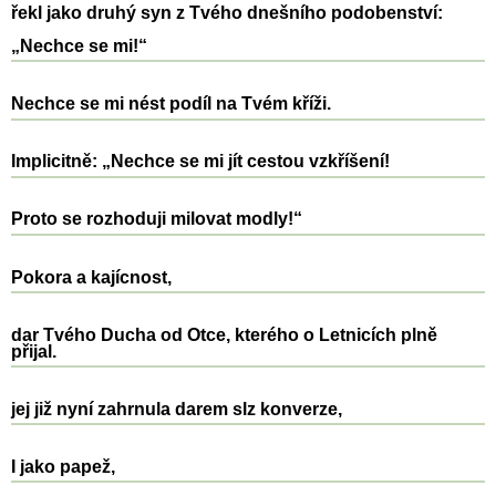
řekl jako druhý syn z Tvého dnešního podobenství:
„Nechce se mi!“
Nechce se mi nést podíl na Tvém kříži.
Implicitně: „Nechce se mi jít cestou vzkříšení!
Proto se rozhoduji milovat modly!“
Pokora a kajícnost,
dar Tvého Ducha od Otce, kterého o Letnicích plně
přijal.
jej již nyní zahrnula darem slz konverze,
I jako papež,