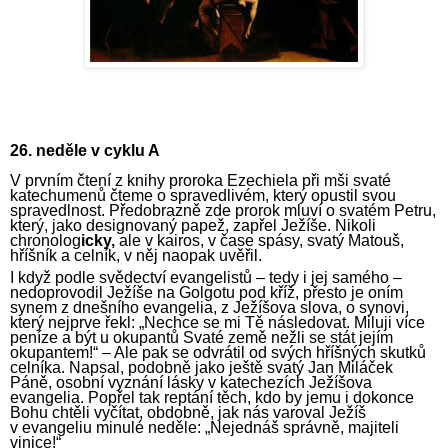
26. neděle v cyklu A
V prvním čtení z knihy proroka Ezechiela při mši svaté
katechumenů čteme o spravedlivém, který opustil svou
spravedlnost. Předobrazně zde prorok mluví o svatém Petru,
který, jako designovaný papež, zapřel Ježíše. Nikoli
chronolog
icky,
ale v kairos, v čase spásy, svatý Matouš,
hříšník a celník, v něj naopak uvěřil.
I když podle svědectví evangelistů – tedy i jej samého –
nedoprovodil Ježíše na Golgotu pod kříž, přesto je oním
synem z dnešního evangelia, z Ježíšova slova, o synovi,
který nejprve řekl: „Nechce se mi Tě následovat. Miluji více
peníze a být u okupantů Svaté země nežli se stát jejím
okupantem!“ – Ale pak se odvrátil od svých hříšných skutků
celníka. Napsal, podobně jako ještě svatý Jan Miláček
Páně, osobní vyznání lásky v katechezích Ježíšova
evangelia. Popřel tak reptání těch, kdo by jemu i dokonce
Bohu chtěli vyčítat, obdobně, jak nás varoval Ježíš
v evangeliu minulé neděle: „Nejednáš správně, majiteli
vinice!“