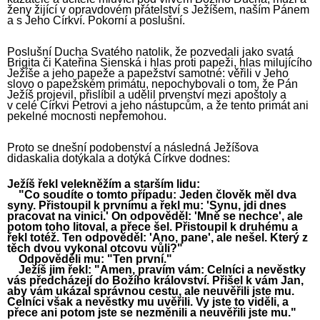
ženy žijící v opravdovém přátelství s Ježíšem, naším Pánem
a s Jeho Církví. Pokorní a poslušní.
Poslušní Ducha Svatého natolik, že pozvedali jako svatá
Brigita či Kateřina Sienská i hlas proti papeži, hlas milujícího
Ježíše a jeho papeže a papežství samotné: věřili v Jeho
slovo o papežském primátu, nepochybovali o tom, že Pán
Ježíš projevil, přislíbil a udělil prvenství mezi apoštoly a
v celé Církvi Petrovi a jeho nástupcům, a že tento primát ani
pekelné mocnosti nepřemohou.
Proto se dnešní podobenství a následná Ježíšova
didaskalia dotýkala a dotýká Církve dodnes:
Ježíš řekl velekněžím a starším lidu:
"Co soudíte o tomto případu: Jeden člověk měl dva
syny. Přistoupil k prvnímu a řekl mu: 'Synu, jdi dnes
pracovat na vinici.' On odpověděl: 'Mně se nechce', ale
potom toho litoval, a přece šel. Přistoupil k druhému a
řekl totéž. Ten odpověděl: 'Ano, pane', ale nešel. Který z
těch dvou vykonal otcovu vůli?"
Odpověděli mu: "Ten první."
Ježíš jim řekl: "Amen, pravím vám: Celníci a nevěstky
vás předcházejí do Božího království. Přišel k vám Jan,
aby vám ukázal správnou cestu, ale neuvěřili jste mu.
Celníci však a nevěstky mu uvěřili. Vy jste to viděli, a
přece ani potom jste se nezměnili a neuvěřili jste mu."