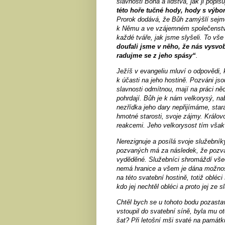
slavnosti Boha a lidstva, jak ji popis
této hoře tučné hody, hody s výbo
Prorok dodává, že Bůh zamýšlí sejmou
k Němu a ve vzájemném společenství; 
každé tváře, jak jsme slyšeli. To vš
doufali jsme v něho, že nás vysvo
radujme se z jeho spásy“
.
Ježíš v evangeliu mluví o odpovědi, 
k účasti na jeho hostině. Pozváni j
slavnosti odmítnou, mají na práci ně
pohrdají. Bůh je k nám velkorysý, nab
nezřídka jeho dary nepřijímáme, star
hmotné starosti, svoje zájmy. Králo
reakcemi. Jeho velkorysost tím však
Nerezignuje a posílá svoje služebníky
pozvaných má za následek, že pozván
vyděděné. Služebníci shromáždí všech
nemá hranice a všem je dána možnos
na této svatební hostině, totiž obléc
kdo jej nechtěl obléci a proto jej ze 
Chtěl bych se u tohoto bodu pozastavit
vstoupil do svatební síně, byla mu o
šat? Při letošní mši svaté na pamá