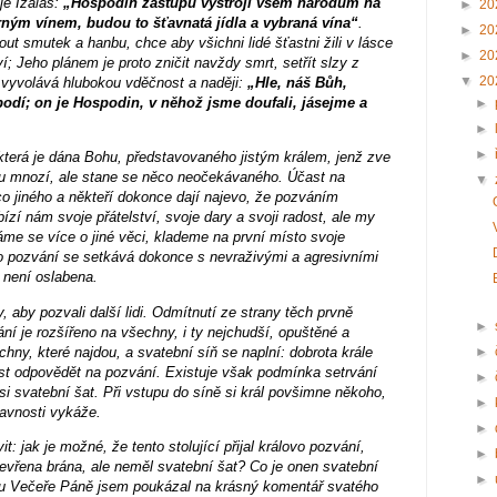
uje Izaiáš:
„Hospodin zástupů vystrojí všem národům na
►
20
rným vínem, budou to šťavnatá jídla a vybraná vína“
.
►
20
t smutek a hanbu, chce aby všichni lidé šťastni žili v lásce
►
20
Jeho plánem je proto zničit navždy smrt, setřít slzy z
▼
20
e vyvolává hlubokou vděčnost a naději:
„Hle, náš Bůh,
bodí; on je Hospodin, v něhož jsme doufali, jásejme a
►
►
►
která je dána Bohu, představovaného jistým králem, jenž zve
sou mnozí, ale stane se něco neočekávaného. Účast na
▼
co jiného a někteří dokonce dají najevo, že pozváním
ízí nám svoje přátelství, svoje dary a svoji radost, ale my
áme se více o jiné věci, klademe na první místo svoje
vo pozvání se setkává dokonce s nevraživými a agresivními
 není oslabena.
, aby pozvali další lidi. Odmítnutí ze strany těch prvně
►
í je rozšířeno na všechny, i ty nejchudší, opuštěné a
ny, které najdou, a svatební síň se naplní: dobrota krále
►
t odpovědět na pozvání. Existuje však podmínka setrvání
►
i si svatební šat. Při vstupu do síně si král povšimne někoho,
►
slavnosti vykáže.
►
: jak je možné, že tento stolující přijal královo pozvání,
►
tevřena brána, ale neměl svatební šat? Co je onen svatební
►
tku Večeře Páně jsem poukázal na krásný komentář svatého