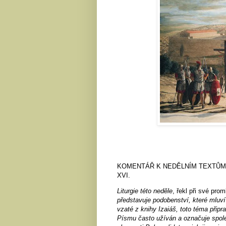
KOMENTÁŘ K NEDĚLNÍM TEXTŮM
XVI.
Liturgie této neděle
, řekl při své pro
představuje podobenství, které mluví
vzaté z knihy Izaiáš, toto téma připra
Písmu často užíván a označuje spole