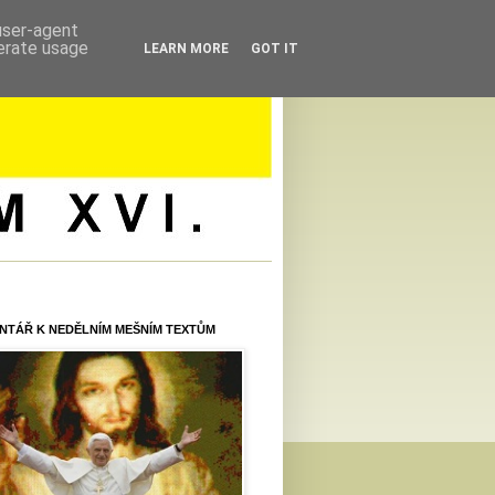
 user-agent
nerate usage
LEARN MORE
GOT IT
NTÁŘ K NEDĚLNÍM MEŠNÍM TEXTŮM