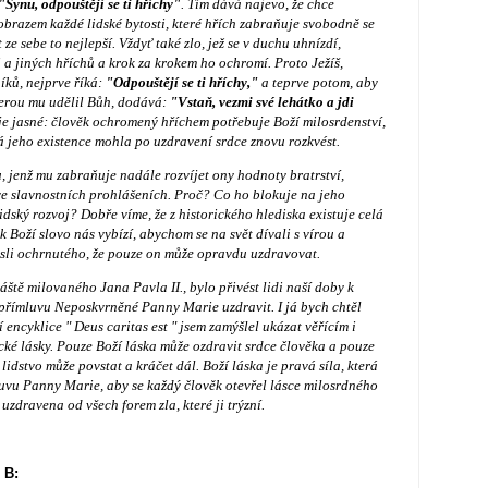
"Synu, odpouštějí se ti hříchy"
. Tím dává najevo, že chce
obrazem každé lidské bytosti, které hřích zabraňuje svobodně se
ze sebe to nejlepší. Vždyť také zlo, jež se v duchu uhnízdí,
ti a jiných hříchů a krok za krokem ho ochromí. Proto Ježíš,
íků, nejprve říká:
"Odpouštějí se ti hříchy,"
a teprve potom, aby
terou mu udělil Bůh, dodává:
"Vstaň, vezmi své lehátko a jdi
 je jasné: člověk ochromený hříchem potřebuje Boží milosrdenství,
lá jeho existence mohla po uzdravení srdce znovu rozkvést.
, jenž mu zabraňuje nadále rozvíjet ony hodnoty bratrství,
o ve slavnostních prohlášeních. Proč? Co ho blokuje na jeho
dský rozvoj? Dobře víme, že z historického hlediska existuje celá
ak Boží slovo nás vybízí, abychom se na svět dívali s vírou a
 nesli ochrnutého, že pouze on může opravdu uzdravovat.
tě milovaného Jana Pavla II., bylo přivést lidi naší doby k
a přímluvu Neposkvrněné Panny Marie uzdravit. I já bych chtěl
í encyklice " Deus caritas est " jsem zamýšlel ukázat věřícím i
ké lásky. Pouze Boží láska může ozdravit srdce člověka a pouze
lidstvo může povstat a kráčet dál. Boží láska je pravá síla, která
uvu Panny Marie, aby se každý člověk otevřel lásce milosrdného
zdravena od všech forem zla, které ji trýzní.
 B: