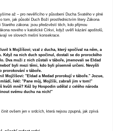
slyšíme až – pro nevěřícího v působení Ducha Svatého v plné
o tom, jak působí Duch Boží prostřednictvím litery Zákona
ici Starého zákona: jsou předzvěstí těch, kdo přijmou
kona nového v katolické Církvi, když uvěří kázání apoštolů,
edávají ve slovech mešní konsekrace.
vil k Mojžíšovi; vzal z ducha, který spočíval na něm, a
 Když na nich duch spočinul, dostali se do prorockého
alo. Dva muži z nich zůstali v táboře, jmenovali se Eldad
neboť byli mezi těmi, kdo byli písemně určeni. Nevyšli
do prorokování v táboře.
l Mojžíšovi: "Eldad a Medad prorokují v táboře." Jozue,
ládí, řekl: "Pane můj, Mojžíši, zabraň jim v tom!"
íš kvůli mně? Kéž by Hospodin udělal z celého národa
činout svému duchu na nich!"
 činit ovšem jen v srdcích, která nejsou zpupná, jak zpívá