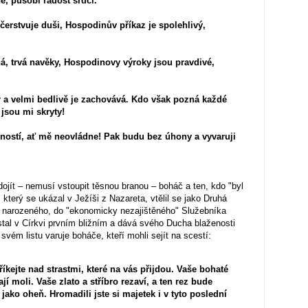
é, působí radost srdci.
erstvuje duši, Hospodinův příkaz je spolehlivý,
, trvá navěky, Hospodinovy výroky jsou pravdivé,
r a velmi bedlivě je zachovává. Kdo však pozná každé
jsou mi skryty!
ností, ať mě neovládne! Pak budu bez úhony a vyvaruji
jít – nemusí vstoupit těsnou branou – boháč a ten, kdo "byl
který se ukázal v Ježíši z Nazareta, vtělil se jako Druhá
 narozeného, do "ekonomicky nezajištěného" Služebníka
tal v Církvi prvním bližním a dává svého Ducha blaženosti
vém listu varuje boháče, kteří mohli sejít na scestí:
íkejte nad strastmi, které na vás přijdou. Vaše bohaté
jí moli. Vaše zlato a stříbro rezaví, a ten rez bude
 jako oheň. Hromadili jste si majetek i v tyto poslední