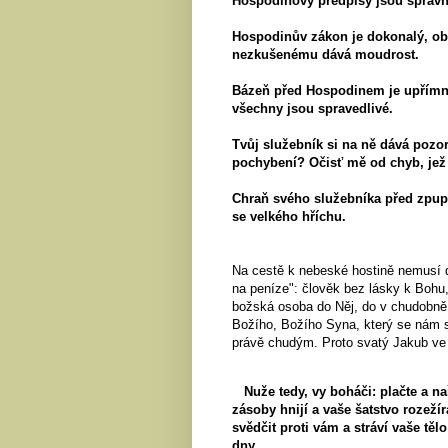
Hospodinovy předpisy jsou správn
Hospodinův zákon je dokonalý, obč
nezkušenému dává moudrost.
Bázeň před Hospodinem je upřímná
všechny jsou spravedlivé.
Tvůj služebník si na ně dává pozo
pochybení? Očisť mě od chyb, jež 
Chraň svého služebníka před zpup
se velkého hříchu.
Na cestě k nebeské hostině nemusí do
na peníze": člověk bez lásky k Bohu, 
božská osoba do Něj, do v chudobně
Božího, Božího Syna, který se nám s
právě chudým. Proto svatý Jakub ve s
Nuže tedy, vy boháči: plačte a nař
zásoby hnijí a vaše šatstvo rozežíra
svědčit proti vám a stráví vaše tělo
dny.