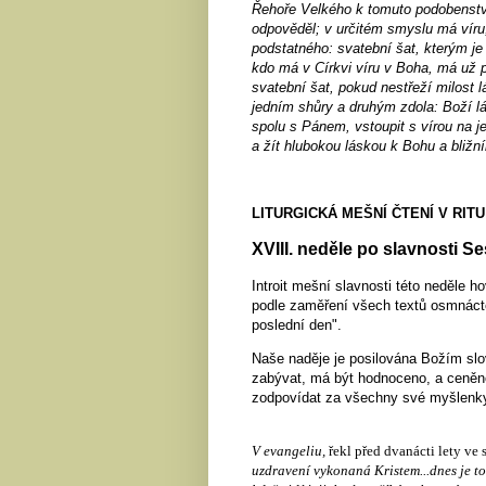
Řehoře Velkého k tomuto podobenství
odpověděl; v určitém smyslu má víru,
podstatného: svatební šat, kterým je
kdo má v Církvi víru v Boha, má už p
svatební šat, pokud nestřeží milost 
jedním shůry a druhým zdola: Boží lá
spolu s Pánem, vstoupit s vírou na je
a žít hlubokou láskou k Bohu a bližn
LITURGICKÁ MEŠNÍ ČTENÍ V RITU
XVIII. neděle po slavnosti 
Introit mešní slavnosti této neděle h
podle zaměření všech textů osmnácté
poslední den".
Naše naděje je posilována Božím sl
zabývat, má být hodnoceno, a ceněno
zodpovídat za všechny své myšlenky, 
V evangeliu,
řekl před dvanácti lety ve
uzdravení vykonaná Kristem...dnes je to o