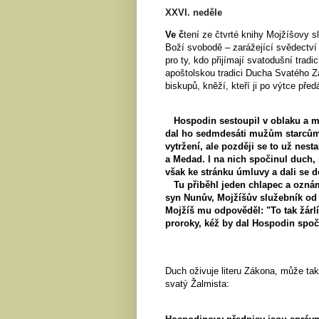
XXVI. neděle
Ve č
tení ze čtvrté knihy Mojžíšovy 
Boží svobodě – zarážející svědectví 
pro ty, kdo přijímají svatodušní trad
apoštolskou tradici Ducha Svatého Zá
biskupů, kněží, kteří ji po výtce př
Hospodin sestoupil v oblaku a mlu
dal ho sedmdesáti mužům starcům.
vytržení, ale později se to už nest
a Medad. I na nich spočinul duch, 
však ke stránku úmluvy a dali se 
Tu přiběhl jeden chlapec a oznámi
syn Nunův, Mojžíšův služebník od m
Mojžíš mu odpověděl: "To tak žárl
proroky, kéž by dal Hospodin spo
Duch oživuje literu Zákona, může tak
svatý Žalmista: