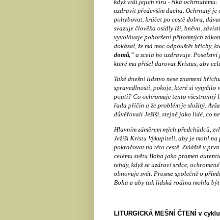
když vidí jejich víru - říká ochrnutému:
uzdravit především ducha. Ochrnutý je 
pohybovat, kráčet po cestě dobra, dávat 
svazuje člověka osidly lži, hněvu, závis
vyvolávaje pohoršení přítomných zákon
dokázal, že má moc odpouštět hříchy, k
domů,"
a zcela ho uzdravuje. Poselství
které mu přišel darovat Kristus, aby ce
Také dnešní lidstvo nese znamení hříchu
spravedlnosti, pokoje, které si vytyčil
pouti? Co ochromuje tento všestranný li
řada příčin a že problém je složitý. Avš
důvěřovali Ježíši, stejně jako lidé, co
Hlavním záměrem mých předchůdců, zvláš
Ježíši Kristu Vykupiteli, aby je mohl n
pokračovat na této cestě. Zvláště v prvn
celému světu Boha jako pramen autentic
tehdy, když se uzdraví srdce, ochromené 
obnovuje svět. Prosme společně o příml
Boha a aby tak lidská rodina mohla být u
LITURGICKÁ MEŠNÍ ČTENÍ v cyklu