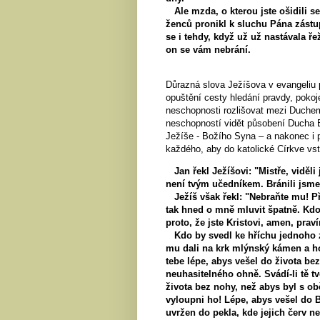
Ale mzda, o kterou jste ošidili sek
ženců pronikl k sluchu Pána zástup
se i tehdy, když už už nastávala řež
on se vám nebrání.
Důrazná slova Ježíšova v evangeliu 
opuštění cesty hledání pravdy, pokoj
neschopnosti rozlišovat mezi Duche
neschopností vidět působení Ducha B
Ježíše - Božího Syna – a nakonec i 
každého, aby do katolické Církve vst
Jan řekl Ježíšovi: "Mistře, viděli
není tvým učedníkem. Bránili jsm
Ježíš však řekl: "Nebraňte mu! 
tak hned o mně mluvit špatně. Kdo
proto, že jste Kristovi, amen, pr
Kdo by svedl ke hříchu jednoho z t
mu dali na krk mlýnský kámen a hodi
tebe lépe, abys vešel do života be
neuhasitelného ohně. Svádí-li tě tv
života bez nohy, než abys byl s ob
vyloupni ho! Lépe, abys vešel do 
uvržen do pekla, kde jejich červ 