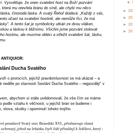
►
. Vysvětluje, že onen svatební host na Boží pozvání
 která mu otevřela bránu do síně, ale chybí mu něco
►
20
 láska, činorodá láska. A svatý Řehoř dodává: „Každý z vás,
►
20
roto účast na svatební hostině, ale nemůže říci, že má
lásky“. A tento šat je symbolicky utkán ze dvou vláken,
►
20
skou a láskou k bližnímu. Všichni jsme pozváni stolovat
►
20
ho hostinu, ale musíme obléci a střežit svatební šat, lásku,
ímu.
 ANTIQUIOR:
Seslání Ducha Svatého
ovoří o prorocích, jejichž pravdomluvnost se má ukázat – a
 neděle po slavnosti Seslání Ducha Svatého – nejpozději" v
ovem, abychom si stále uvědomovali, že vše čím se máme
 podle vztahu k věčnosti, u jejichž bran se budeme i
slova, skutky i opominutí tohoto trojího.
 své promluvě Svatý otec Benedikt XVI.,
představuje různá
chrnutý, jehož na lehátku čtyři lidé přinášejí k Ježíšovi, který -