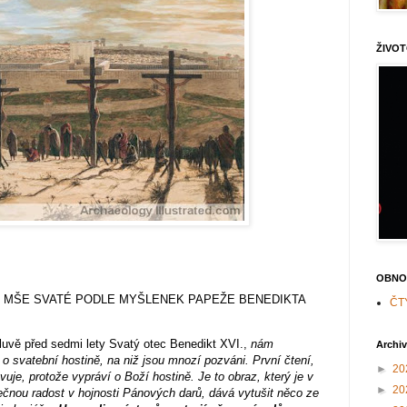
ŽIVOT
OBNO
 MŠE SVATÉ PODLE MYŠLENEK PAPEŽE BENEDIKTA
ČT
mluvě před sedmi lety Svatý otec Benedikt XVI.,
nám
Archi
 o svatební hostině, na niž jsou mnozí pozváni. První čtení,
►
20
vuje, protože vypráví o Boží hostině. Je to obraz, který je v
►
20
čnou radost v hojnosti Pánových darů, dává vytušit něco ze