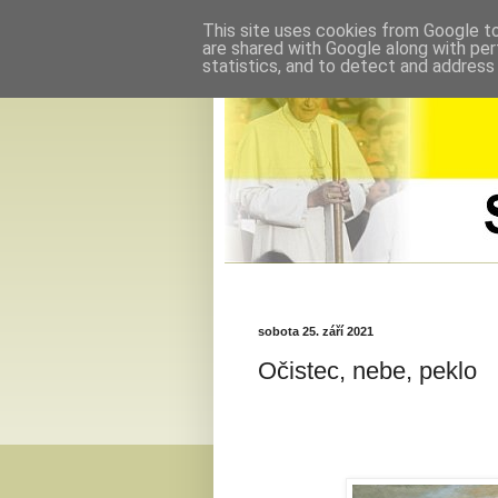
This site uses cookies from Google to 
are shared with Google along with per
statistics, and to detect and address
sobota 25. září 2021
Očistec, nebe, peklo