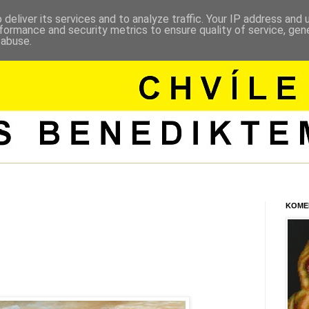
deliver its services and to analyze traffic. Your IP address and
formance and security metrics to ensure quality of service, ge
 abuse.
KOME