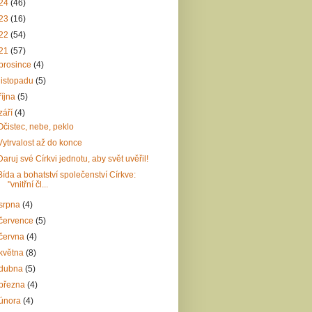
24
(46)
23
(16)
22
(54)
21
(57)
prosince
(4)
listopadu
(5)
října
(5)
září
(4)
Očistec, nebe, peklo
Vytrvalost až do konce
Daruj své Církvi jednotu, aby svět uvěřil!
Bída a bohatství společenství Církve:
"vnitřní čl...
srpna
(4)
července
(5)
června
(4)
května
(8)
dubna
(5)
března
(4)
února
(4)