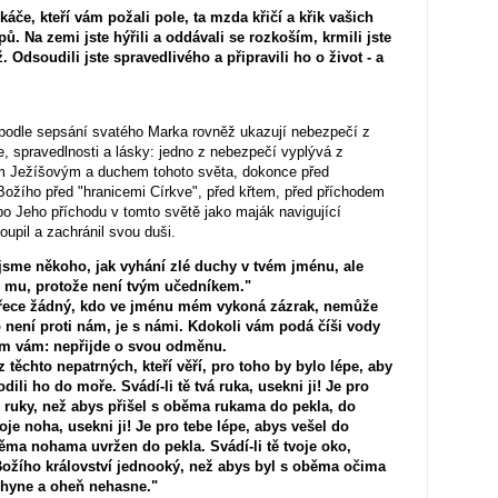
áče, kteří vám požali pole, ta mzda křičí a křik vašich
ů. Na zemi jste hýřili a oddávali se rozkoším, krmili jste
. Odsoudili jste spravedlivého a připravili ho o život - a
podle sepsání svatého Marka rovněž ukazují nebezpečí z
e, spravedlnosti a lásky: jedno z nebezpečí vyplývá z
m Ježíšovým a duchem tohoto světa, dokonce před
ožího před "hranicemi Církve", před křtem, před příchodem
po Jeho příchodu v tomto světě jako maják navigující
oupil a zachránil svou duši.
 jsme někoho, jak vyhání zlé duchy v tvém jménu, ale
e mu, protože není tvým učedníkem."
Přece žádný, kdo ve jménu mém vykoná zázrak, nemůže
 není proti nám, je s námi. Kdokoli vám podá číši vody
avím vám: nepřijde o svou odměnu.
ěchto nepatrných, kteří věří, pro toho by bylo lépe, aby
li ho do moře. Svádí-li tě tvá ruka, usekni ji! Je pro
z ruky, než abys přišel s oběma rukama do pekla, do
oje noha, usekni ji! Je pro tebe lépe, abys vešel do
ěma nohama uvržen do pekla. Svádí-li tě tvoje oko,
Božího království jednooký, než abys byl s oběma očima
nehyne a oheň nehasne."