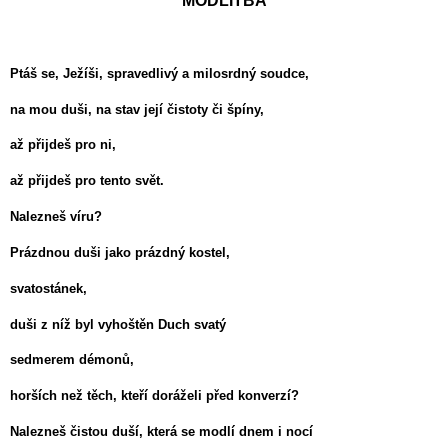
MODLITBA
Ptáš se, Ježíši, spravedlivý a milosrdný soudce,
na mou duši, na stav její čistoty či špíny,
až přijdeš pro ni,
až přijdeš pro tento svět.
Nalezneš víru?
Prázdnou duši jako prázdný kostel,
svatostánek,
duši z níž byl vyhoštěn Duch svatý
sedmerem démonů,
horších než těch, kteří doráželi před konverzí?
Nalezneš čistou duší, která se modlí dnem i nocí