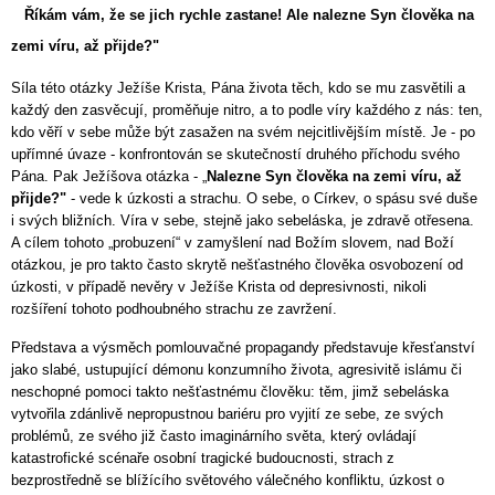
Říkám vám, že se jich rychle zastane! Ale nalezne Syn člověka na
zemi víru, až přijde?"
Síla této otázky Ježíše Krista, Pána života těch, kdo se mu zasvětili a
každý den zasvěcují, proměňuje nitro, a to podle víry každého z nás: ten,
kdo věří v sebe může být zasažen na svém nejcitlivějším místě. Je - po
upřímné úvaze - konfrontován se skutečností druhého příchodu svého
Pána. Pak Ježíšova otázka - „
Nalezne Syn člověka na zemi víru, až
přijde?"
- vede k úzkosti a strachu. O sebe, o Církev, o spásu své duše
i svých bližních. Víra v sebe, stejně jako sebeláska, je zdravě otřesena.
A cílem tohoto „probuzení“ v zamyšlení nad Božím slovem, nad Boží
otázkou, je pro takto často skrytě nešťastného člověka osvobození od
úzkosti, v případě nevěry v Ježíše Krista od depresivnosti, nikoli
rozšíření tohoto podhoubného strachu ze zavržení.
Představa a výsměch pomlouvačné propagandy představuje křesťanství
jako slabé, ustupující démonu konzumního života, agresivitě islámu či
neschopné pomoci takto nešťastnému člověku: těm, jimž sebeláska
vytvořila zdánlivě nepropustnou bariéru pro vyjití ze sebe, ze svých
problémů, ze svého již často imaginárního světa, který ovládají
katastrofické scénaře osobní tragické budoucnosti, strach z
bezprostředně se blížícího světového válečného konfliktu, úzkost o