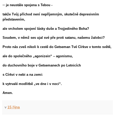
–
je neustále spojena s Tebou -
takže Tvůj příchod není nepříjemným, skutečně depresivním
představením,
ale vrcholem spojení lásky duše a Trojjediného Boha?
Soudem, v němž ses ujal své pře proti satanu, našemu žalobci?
Proto nás zveš nikoli k cestě do Getseman Tvé Církve v tomto světě,
ale do společného „agonizein“ – agonismu,
do duchovního boje v Getsemanech po Letnicích
s Církvi v nebi a na zemi:
k vytrvalé modlitbě „ve dne i v noci“.
Amen.
v
15 října