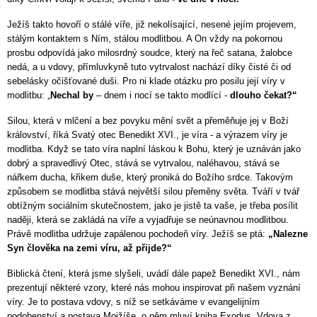
Ježíš takto hovoří o stálé víře, již nekolísající, nesené jejím projevem,
stálým kontaktem s Ním, stálou modlitbou. A On vždy na pokornou
prosbu odpovídá jako milosrdný soudce, který na řeč satana, žalobce
nedá, a u vdovy, přímluvkyně tuto vytrvalost nachází díky čisté či od
sebelásky očišťované duši. Pro ni klade otázku pro posilu její víry v
modlitbu: „
Nechal by
– dnem i nocí se takto modlící -
dlouho čekat?“
Silou, která v mlčení a bez povyku mění svět a přeměňuje jej v Boží
království, říká Svatý otec Benedikt XVI., je víra - a výrazem víry je
modlitba. Když se tato víra naplní láskou k Bohu, který je uznáván jako
dobrý a spravedlivý Otec, stává se vytrvalou, naléhavou, stává se
nářkem ducha, křikem duše, který proniká do Božího srdce. Takovým
způsobem se modlitba stává největší silou přeměny světa. Tváří v tvář
obtížným sociálním skutečnostem, jako je jistě ta vaše, je třeba posílit
naději, která se zakládá na víře a vyjadřuje se neúnavnou modlitbou.
Právě modlitba udržuje zapálenou pochodeň víry. Ježíš se ptá:
„Nalezne
Syn člověka na zemi víru, až přijde?“
Biblická čtení, která jsme slyšeli, uvádí dále papež Benedikt XVI., nám
prezentují některé vzory, které nás mohou inspirovat při našem vyznání
víry. Je to postava vdovy, s níž se setkáváme v evangelijním
podobenství a postava Mojžíše, o něm mluví kniha Exodus. Vdova z