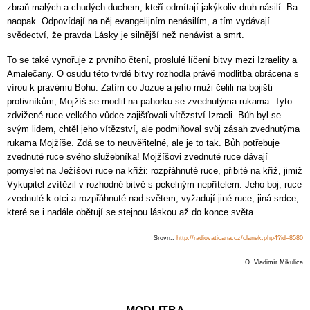
zbraň malých a chudých duchem, kteří odmítají jakýkoliv druh násilí. Ba
naopak. Odpovídají na něj evangelijním nenásilím, a tím vydávají
svědectví, že pravda Lásky je silnější než nenávist a smrt.
To se také vynořuje z prvního čtení, proslulé líčení bitvy mezi Izraelity a
Amalečany. O osudu této tvrdé bitvy rozhodla právě modlitba obrácena s
vírou k pravému Bohu. Zatím co Jozue a jeho muži čelili na bojišti
protivníkům, Mojžíš se modlil na pahorku se zvednutýma rukama. Tyto
zdvižené ruce velkého vůdce zajišťovali vítězství Izraeli. Bůh byl se
svým lidem, chtěl jeho vítězství, ale podmiňoval svůj zásah zvednutýma
rukama Mojžíše. Zdá se to neuvěřitelné, ale je to tak. Bůh potřebuje
zvednuté ruce svého služebníka! Mojžíšovi zvednuté ruce dávají
pomyslet na Ježíšovi ruce na kříži: rozpřáhnuté ruce, přibité na kříž, jimiž
Vykupitel zvítězil v rozhodné bitvě s pekelným nepřítelem. Jeho boj, ruce
zvednuté k otci a rozpřáhnuté nad světem, vyžadují jiné ruce, jiná srdce,
které se i nadále obětují se stejnou láskou až do konce světa.
Srovn.:
http://radiovaticana.cz/clanek.php4?id=8580
O. Vladimír Mikulica