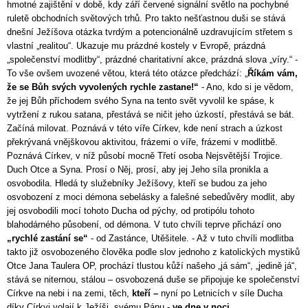
hmotné zajištění v době, kdy září červené signální světlo na pochybné
ruletě obchodních světových trhů. Pro takto nešťastnou duši se stává
dnešní Ježíšova otázka tvrdým a potencionálně uzdravujícím střetem s
vlastní „realitou“. Ukazuje mu prázdné kostely v Evropě, prázdná
„společenství modlitby“, prázdné charitativní akce, prázdná slova „víry.“ -
To vše ovšem uvozené větou, která této otázce předchází: „
Říkám vám,
že se Bůh svých vyvolených rychle zastane!“
- Ano, kdo si je vědom,
že jej Bůh příchodem svého Syna na tento svět vyvolil ke spáse, k
vytržení z rukou satana, přestává se ničit jeho úzkostí, přestává se bát.
Začíná milovat. Poznává v této víře Církev, kde není strach a úzkost
překrývaná vnějškovou aktivitou, frázemi o víře, frázemi v modlitbě.
Poznává Církev, v níž působí mocně Třetí osoba Nejsvětější Trojice.
Duch Otce a Syna. Prosí o Něj, prosí, aby jej Jeho síla pronikla a
osvobodila. Hledá ty služebníky Ježíšovy, kteří se budou za jeho
osvobození z moci démona sebelásky a falešné sebedůvěry modlit, aby
jej osvobodili mocí tohoto Ducha od pýchy, od protipólu tohoto
blahodárného působení, od démona. V tuto chvíli teprve přichází ono
„rychlé zastání se“
- od Zastánce, Utěšitele. - Až v tuto chvíli modlitba
takto již osvobozeného člověka podle slov jednoho z katolických mystiků
Otce Jana Taulera OP, prochází tlustou kůží našeho „já sám“, „jedině já“,
stává se niternou, stálou – osvobozená duše se připojuje ke společenství
Církve na nebi i na zemi, těch,
kteří –
nyní po Letnicích v síle Ducha
díky Církvi volají k Ježíši, svému Pánu
- ve dne v noci.