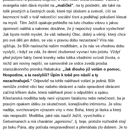
evangelia nám dává myslet na
„maličké“
, na ty poslední, ale také na
tolik prostých a čestných osob, které trpí útiskem a svévolí, cítí se
bezmocní tváří v tvář nekončící sociální tísni a podléhají pokušení klesat
na mysli. Těm Ježíš opakuje:pohleďte na tuto chudou vdovu s jakou
úporností naléhá a nakonec dosáhne, že jí nepoctivý soudce vyslechne!
Jak byste mohli myslet, že váš nebeský Otec, dobrý a věrný, který chce
pro své děti jen dobro, se vás v pravou dobu nezastane? Víra nás
ujišťuje, že Bůh naslouchá našim modlitbám, a že nás ve vhodnou dobu
vyslyší, i když se zdá, že denní zkušenost vyvrací tuto jistotu. Vždyť
před jistými fakty černé kroniky nebo tolika všedními svízeli života, o
nichž ani noviny nepíší, se samovolně ze srdce zvedá prosba
starozákonního proroka Habakuka:
„Jak dlouho již volám o pomoc,
Hospodine, a ta neslyšíš? Úpím k tobě pro násilí a ty
nezachraňuješ.“
Odpověď na tohle naléhavé volání je jediná: Bůh
nemůže změnit věci bez našeho obrácení a naše opravdové obrácení
začíná křikem duše, která naléhavě prosí o odpuštění a spásu.
Křesťanská modlitba tedy není výrazem fatalismu nebo netečnosti, ba je
pravým opakem útěku ze skutečnosti, konejšivého intimismu. Je silou
naděje, svrchovaným výrazem víry v moc Boha, který je láska a který
nás neopouští. Modlitba, jaké nás naučil Ježíš, vyvrcholila v
Getsemanech a má charakter „agonismu“, tj. boje, protože rozhodně stojí
po boku Pána, aby potírala nespravedlnost a přemáhala zlo dobrem. Je to