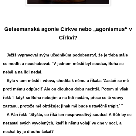
Getsemanská agonie Církve nebo „agonismus“ v
Církvi?
Ježíš vypravoval svým učedníkům podobenství, že je třeba stále
se modlit a neochabovat: "V jednom městě byl soudce, Boha se
nebál a na lidi nedal.
Byla v tom městě i vdova, chodila k němu a říkala: 'Zastaň se mě
proti mému odpůrci!' Ale on dlouhou dobu nechtěl. Potom si však
řekl: 'I když se Boha nebojím a na lidi nedám, přece se té vdovy
zastanu, protože mě obtěžuje; jinak mě bude ustavičně trápit.' "
A Pán řekl: "Slyšte, co říká ten nespravedlivý soudce! A Bůh by se
nezastal svých vyvolených, kteří k němu volají ve dne v noci, a
nechal by je dlouho čekat?