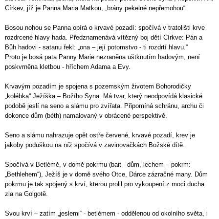
Církev, jíž je Panna Maria Matkou, „brány pekelné nepřemohou“.
Bosou nohou se Panna opírá o krvavé pozadí: spočívá v tratolišti krve
rozdrcené hlavy hada. Předznamenává vítězný boj dětí Církve: Pán a
Bůh hadovi - satanu řekl: „ona – její potomstvo - ti rozdrtí hlavu.“
Proto je bosá pata Panny Marie nezraněna uštknutím hadovým, není
poskvrněna kletbou - hříchem Adama a Evy.
Krvavým pozadím je spojena s pozemským životem Bohorodičky
„kolébka“ Ježíška – Božího Syna. Má tvar, který neodpovídá klasické
podobě jeslí na seno a slámu pro zvířata. Připomíná schránu, archu či
dokonce dům (béth) namalovaný v obrácené perspektivě.
Seno a slámu nahrazuje opět ostře červené, krvavé pozadí, krev je
jakoby poduškou na níž spočívá v zavinovačkách Božské dítě.
Spočívá v Betlémě, v domě pokrmu (bait - dům, lechem – pokrm:
„Bethlehem“), Ježíš je v domě svého Otce, Dárce zázračné many. Dům
pokrmu je tak spojený s krví, kterou prolil pro vykoupení z moci ducha
zla na Golgotě.
Svou krví – zatím „jeslemi“ - betlémem - oddělenou od okolního světa, i