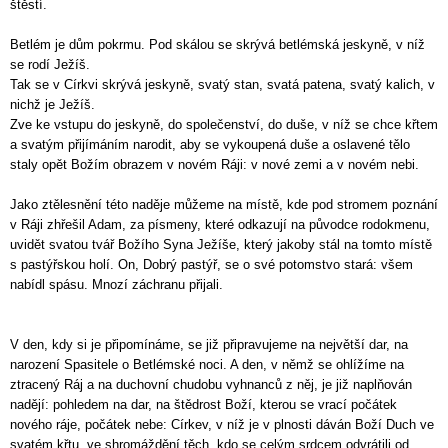
štěstí.
Betlém je dům pokrmu. Pod skálou se skrývá betlémská jeskyně, v níž
se rodí Ježíš.
Tak se v Církvi skrývá jeskyně, svatý stan, svatá patena, svatý kalich, v
nichž je Ježíš.
Zve ke vstupu do jeskyně, do společenství, do duše, v níž se chce křtem
a svatým přijímáním narodit, aby se vykoupená duše a oslavené tělo
staly opět Božím obrazem v novém Ráji: v nové zemi a v novém nebi.
Jako ztělesnění této naděje můžeme na místě, kde pod stromem poznání
v Ráji zhřešil Adam, za písmeny, které odkazují na původce rodokmenu,
uvidět svatou tvář Božího Syna Ježíše, který jakoby stál na tomto místě
s pastýřskou holí. On, Dobrý pastýř, se o své potomstvo stará: všem
nabídl spásu. Mnozí záchranu přijali.
V den, kdy si je připomínáme, se již připravujeme na největší dar, na
narození Spasitele o Betlémské noci. A den, v němž se ohlížíme na
ztracený Ráj a na duchovní chudobu vyhnanců z něj, je již naplňován
nadějí: pohledem na dar, na štědrost Boží, kterou se vrací počátek
nového ráje, počátek nebe: Církev, v níž je v plnosti dáván Boží Duch ve
svatém křtu, ve shromáždění těch, kdo se celým srdcem odvrátili od