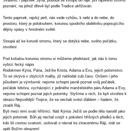
Svatého, i paprsek Syna, podobá se vstupu do ráje, pni rajského stromu
poznání, na jehož dřevě byl podle Tradice ukřižován.
Tento paprsek, rajský peň, nás vede vzhůru, k nebi a do nebe, do
prostoru, který je polokruhem, korunou spodního obdélníku popisujícího
dějiny spásy v hmotném světě.
Stoupá až ke koruně stromu, který se dotýká nebe, svého počátku,
stvoření.
Pod košatou korunou stromu si můžeme představit, jak nás k tomu
vybízí řecký nápis
Rodokmen Kýria, Pána, Ježíše Krista, Adama a Evu, jejich potomstvo.
To se skrývá v zbytcích malby, již nahlodal zub času. Ovšem i jeho
působení je výmluvné: nejsme schopni jasně poznat svůj počátek,
počátek lidstva, vycházející z jediného manželského páru Adama a Evy,
nejsme schopni poznat jejich potomky. Slyšíme o nich, že byli stvořeni k
obrazu Nejsvětější Trojice, že se nechali svést ďáblem – hadem, že
ztratili Ráj...
Byli mezi nimi svatí hříšníci. Náš Kýrios Ježíš se podle těla narodil jako
jejich potomek. Bůh jej nechal vzejít s pokolení hříšných předků a těch,
kdo šli cestou svatosti, usilovali o návrat ke ztracenému Ráji, stát se
opět Božím obrazem!