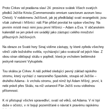
Proto Církev od pradávna slaví 24. prosince svátek Všech svatých
předků Ježíše Krista (Commemoratio omnium sanctorum avorum Iesu
Christi). V rodokmenu Ježíšově, jak jej předkládají svatí evangelisté, jsou
však zahrnuti i hříšníci: náš Pán přišel povolat ke spáse všechny. Na
prvním místě mezi nimi jsou první hříšníci – Adam a Eva. V občanském
kalendáři se jen právě oni uvádějí jako zástupci celého množství
příbuzných Ježíšových.
Na obraze ze Svaté hory Sinaj vidíme zástupy, ty které zpředu všechny
věnčí záře božského světla, vycházející jako svatozář od jejich hlav. Z
obou stran obklopují skálu v popředí, která je vrcholem betlémské
jeskyně narození Vykupitele.
Tou skálou je Církev. A náš pohled sledující pevný základ rajského
stromu, který vychází z narozeného Spasitele, stoupá od Ježíše –
druhého Adama - k vrcholu stromu, pod nímž byl Adam hříšný, první, k
nebi právě přes Skálu, na níž ustanovil Pán Ježíš svou viditelnou
přítomnost.
K ní přistupují všichni spravedliví, svatí od věků, od Adama. V ní trpí
duše v očistci, v ní bojují pozemšťané o návrat k pravému rajskému