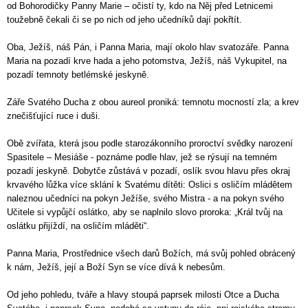
od Bohorodičky Panny Marie – očistí ty, kdo na Něj před Letnicemi
toužebně čekali či se po nich od jeho učedníků dají pokřtít.
Oba, Ježíš, náš Pán, i Panna Maria, mají okolo hlav svatozáře. Panna
Maria na pozadí krve hada a jeho potomstva, Ježíš, náš Vykupitel, na
pozadí temnoty betlémské jeskyně.
Záře Svatého Ducha z obou aureol proniká: temnotu mocností zla; a krev
znečišťující ruce i duši.
Obě zvířata, která jsou podle starozákonního proroctví svědky narození
Spasitele – Mesiáše - poznáme podle hlav, jež se rýsují na temném
pozadí jeskyně. Dobytče zůstává v pozadí, oslík svou hlavu přes okraj
krvavého lůžka více sklání k Svatému dítěti: Oslici s osličím mládětem
naleznou učedníci na pokyn Ježíše, svého Mistra - a na pokyn svého
Učitele si vypůjčí oslátko, aby se naplnilo slovo proroka: „Král tvůj na
oslátku přijíždí, na osličím mláděti“.
Panna Maria, Prostřednice všech darů Božích, má svůj pohled obrácený
k nám, Ježíš, její a Boží Syn se více dívá k nebesům.
Od jeho pohledu, tváře a hlavy stoupá paprsek milosti Otce a Ducha