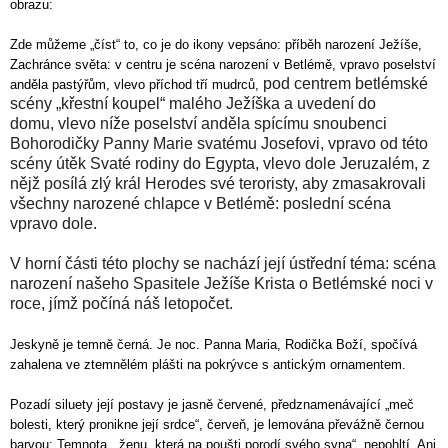
obrazu:
Zde můžeme „číst“ to, co je do ikony vepsáno: příběh narození Ježíše,
Zachránce světa: v centru je scéna narození v Betlémě, vpravo poselství
pod centrem betlémské
anděla pastýřům, vlevo příchod tří mudrců,
scény „křestní koupel“ malého Ježíška a uvedení do
domu,
vlevo níže poselství anděla spícímu snoubenci
Bohorodičky Panny Marie svatému Josefovi, vpravo od této
scény útěk Svaté rodiny do Egypta,
vlevo dole Jeruzalém, z
nějž posílá zlý král Herodes své teroristy, aby zmasakrovali
všechny narozené chlapce v Betlémě: poslední scéna
vpravo dole.
V horní části této plochy se nachází její ústřední téma: scéna
narození našeho Spasitele Ježíše Krista o Betlémské noci v
roce, jímž počíná náš letopočet.
Jeskyně je temně černá. Je noc. Panna Maria, Rodička Boží, spočívá
zahalena ve ztemnělém plášti na pokrývce s antickým ornamentem.
Pozadí siluety její postavy je jasně červené, předznamenávající „meč
bolesti, který pronikne její srdce“, červeň, je lemována převážně černou
barvou: Temnota, „ženu, která na poušti porodí svého syna“, nepohltí. Ani