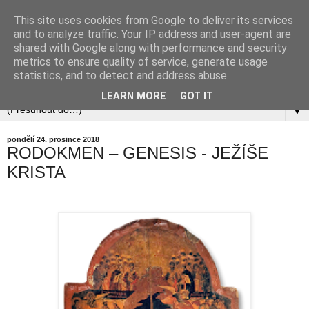
This site uses cookies from Google to deliver its services
and to analyze traffic. Your IP address and user-agent are
shared with Google along with performance and security
metrics to ensure quality of service, generate usage
statistics, and to detect and address abuse.
LEARN MORE
GOT IT
▼
pondělí 24. prosince 2018
RODOKMEN – GENESIS - JEŽÍŠE
KRISTA