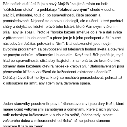
Pán našich duší Ježíš jako nový Mojžíš "zaujímá místo na hoře -
"učitelském stolci" - a prohlašuje
"blahoslavenými"
chudé v duchu,
plačící, milosrdné, toužící po spravedlnosti, čisté srdcem a
pronásledované. Nejedná se o novou ideologii, ale o učení, které pochází
shůry a dotýká se lidství, právě toho lidství, které Pán svým vtělením
přijal, aby jej spasil. Proto je "horské kázání směřuje do šíře a dáli světa
v přítomnosti i budoucnosti" a přece jen je k jeho pochopení a žití nutné
následování Ježíše, putování s Ním". Blahoslavenství jsou novým
životním programem za osvobození od falešných hodnot světa a otevření
se pravým dobrům, přítomným i budoucím. Když totiž Bůh potěšuje, sytí
hlad po spravedlnosti, stírá slzy lkajících, znamená to, že kromě citlivé
odměny dané každému otevírá nebeské království. "Blahoslavenství jsou
přenesením kříže a vzkříšení do každodenní existence učedníků".
Odrážejí život Božího Syna, který se nechává pronásledovat, pohrdat až
k odsouzení na smrt, aby lidem byla darována spása.
Jeden starověký poustevník praví: "Blahoslavenství jsou dary Boží, které
máme učinit velkými jimi samotnými a odměnami, které z nich plynou,
totiž nebeským královstvím v budoucím světě, útěcha tady, plnost
veškerého dobra a milosrdenství od Boha" až se jednou staneme
obrazem Krista na zemi".