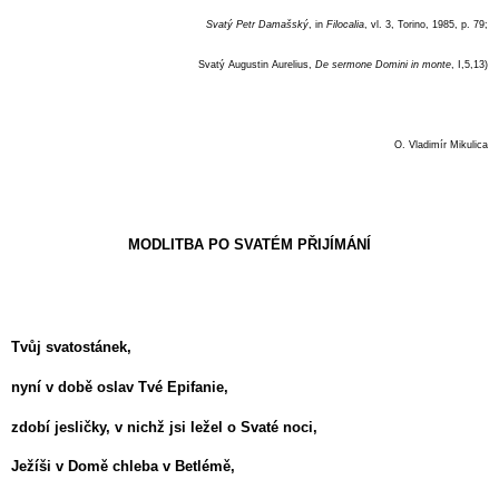
Svatý Petr Damašský
, in
Filocalia
, vl. 3, Torino, 1985, p. 79;
Svatý Augustin Aurelius,
De sermone Domini in monte
, I,5,13)
O. Vladimír Mikulica
MODLITBA PO SVATÉM PŘIJÍMÁNÍ
Tvůj svatostánek,
nyní v době oslav Tvé Epifanie,
zdobí jesličky, v nichž jsi ležel o Svaté noci,
Ježíši v Domě chleba v Betlémě,