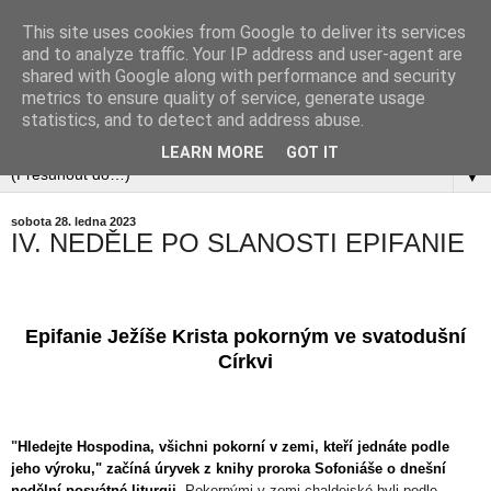
This site uses cookies from Google to deliver its services
and to analyze traffic. Your IP address and user-agent are
shared with Google along with performance and security
metrics to ensure quality of service, generate usage
statistics, and to detect and address abuse.
LEARN MORE
GOT IT
▼
sobota 28. ledna 2023
IV. NEDĚLE PO SLANOSTI EPIFANIE
Epifanie Ježíše Krista pokorným ve svatodušní
Církvi
"
Hledejte Hospodina, všichni pokorní v zemi, kteří jednáte podle
jeho výroku," začíná úryvek z knihy proroka Sofoniáše o dnešní
nedělní posvátné liturgii.
Pokornými v zemi chaldejské byli podle