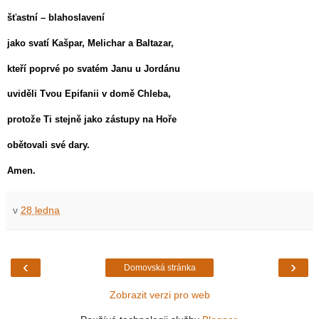
šťastní – blahoslavení
jako svatí Kašpar, Melichar a Baltazar,
kteří poprvé po svatém Janu u Jordánu
uviděli Tvou Epifanii v domě Chleba,
protože Ti stejně jako zástupy na Hoře
obětovali své dary.
Amen.
v
28 ledna
‹
›
Domovská stránka
Zobrazit verzi pro web