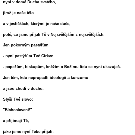
nyní v domě Ducha svatého,
jímž je naše tělo
a v jesličkách, kterými je naše duše,
poté, co jsme přijali Tě v Nejsvětějším z nejsvětějších.
Jen pokorným pastýřům
- nyní pastýřům Tvé Církve
- papežům, biskupům, kněžím a Božímu lidu se nyní ukazuješ.
Jen těm, kdo nepropadli ideologii a konzumu
a jsou chudí v duchu.
Slyší Tvé slovo:
"Blahoslavení!"
a přijímají Tě,
jako jsme nyní Tebe přijali: