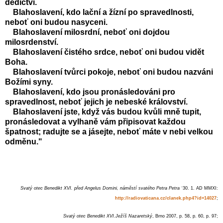
dědictví.
Blahoslavení, kdo lační a žízní po spravedlnosti,
neboť oni budou nasyceni.
Blahoslavení milosrdní, neboť oni dojdou
milosrdenství.
Blahoslavení čistého srdce, neboť oni budou vidět
Boha.
Blahoslavení tvůrci pokoje, neboť oni budou nazváni
Božími syny.
Blahoslavení, kdo jsou pronásledováni pro
spravedlnost, neboť jejich je nebeské království.
Blahoslavení jste, když vás budou kvůli mně tupit,
pronásledovat a vylhaně vám připisovat každou
špatnost; radujte se a jásejte, neboť máte v nebi velkou
odměnu."
Svatý otec Benedikt XVI. před Angelus Domini, náměstí svatého Petra Petra
¨30. 1. AD MMXI:
http://radiovaticana.cz/clanek.php4?id=14027
;
Svatý otec Benedikt XVI.Ježíš Nazaretský
, Brno 2007, p. 58, p. 60, p. 97;