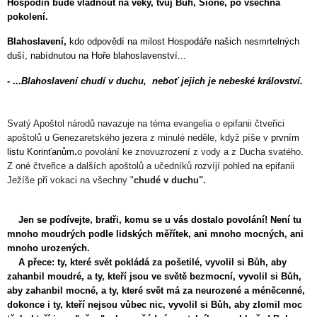
Hospodin bude vládnout na věky, tvůj Bůh, Sióne, po všechna
pokolení.
Blahoslavení,
kdo odpovědí na milost Hospodáře našich nesmrtelných
duší, nabídnutou na Hoře blahoslavenství...
- ...
Blahoslavení chudí v duchu, neboť jejich je nebeské království.
Svatý Apoštol národů navazuje na téma evangelia o epifanii čtveřici
apoštolů u Genezaretského jezera z minulé neděle, když píše v
prvním
listu Korinťanům
.
o povolání ke znovuzrození z vody a z Ducha svatého.
Z oné čtveřice a dalších apoštolů a učedníků rozvíjí pohled na epifanii
Ježíše při vokaci na všechny "
chudé v duchu".
Jen se podívejte, bratři, komu se u vás dostalo povolání! Není tu
mnoho moudrých podle lidských měřítek, ani mnoho mocných, ani
mnoho urozených.
A přece: ty, které svět pokládá za pošetilé, vyvolil si Bůh, aby
zahanbil moudré, a ty, kteří jsou ve světě bezmocní, vyvolil si Bůh,
aby zahanbil mocné, a ty, které svět má za neurozené a méněcenné,
dokonce i ty, kteří nejsou vůbec nic, vyvolil si Bůh, aby zlomil moc