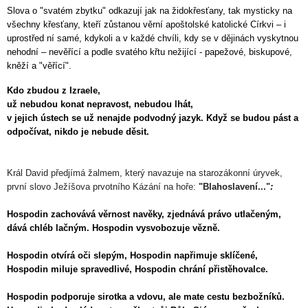
Slova o "svatém zbytku" odkazují jak na židokřesťany, tak mysticky na
všechny křesťany, kteří zůstanou věrní apoštolské katolické Církvi – i
uprostřed ní samé, kdykoli a v každé chvíli, kdy se v dějinách vyskytnou
nehodní – nevěřící a podle svatého křtu nežijící - papežové, biskupové,
kněží a "věřící".
Kdo zbudou z Izraele,
už nebudou konat nepravost, nebudou lhát,
v jejich ústech se už nenajde podvodný jazyk. Když se budou pást a
odpočívat, nikdo je nebude děsit.
Král David předjímá žalmem, který navazuje na starozákonní úryvek,
první slovo Ježíšova prvotního Kázání na hoře:
"Blahoslavení..."
:
Hospodin zachovává věrnost navěky, zjednává právo utlačeným,
dává chléb lačným. Hospodin vysvobozuje vězně.
Hospodin otvírá oči slepým, Hospodin napřimuje sklíčené,
Hospodin miluje spravedlivé, Hospodin chrání přistěhovalce.
Hospodin podporuje sirotka a vdovu, ale mate cestu bezbožníků.