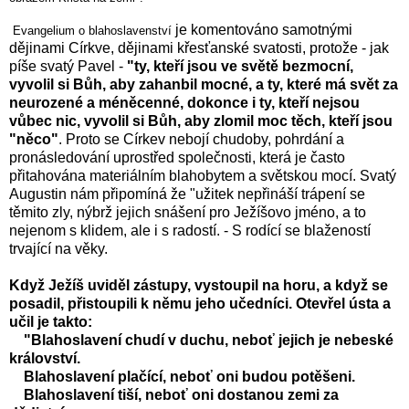
je komentováno samotnými
Evangelium o blahoslavenství
dějinami Církve, dějinami křesťanské svatosti, protože - jak
píše svatý Pavel -
"ty, kteří jsou ve světě bezmocní,
vyvolil si Bůh, aby zahanbil mocné, a ty, které má svět za
neurozené a méněcenné, dokonce i ty, kteří nejsou
vůbec nic, vyvolil si Bůh, aby zlomil moc těch, kteří jsou
"něco"
. Proto se Církev nebojí chudoby, pohrdání a
pronásledování uprostřed společnosti, která je často
přitahována materiálním blahobytem a světskou mocí. Svatý
Augustin nám připomíná že "užitek nepřináší trápení se
těmito zly, nýbrž jejich snášení pro Ježíšovo jméno, a to
nejenom s klidem, ale i s radostí. - S rodící se blažeností
trvající na věky.
Když Ježíš uviděl zástupy, vystoupil na horu, a když se
posadil, přistoupili k němu jeho učedníci. Otevřel ústa a
učil je takto:
"Blahoslavení chudí v duchu, neboť jejich je nebeské
království.
Blahoslavení plačící, neboť oni budou potěšeni.
Blahoslavení tiší, neboť oni dostanou zemi za