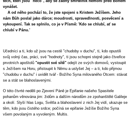
těch, kteří jsou "něco", aby se žádný smrtelník nemohl před Bohem
vynášet.
A od něho pochází to, že jste spojeni s Kristem Ježíšem. Jeho
nám Bůh poslal jako dárce; moudrosti, spravedlnosti, posvěcení a
vykoupení. Tak se splnilo, co je v Písmě: 'Kdo se chlubí, ať se
chlubí v Pánu.'
Učedníci a ti, kdo už jsou na cestě "chudoby v duchu", ti, kdo opustili
svůj volný čas, práci, své "hodnoty", ti jsou schopni stejně jako čtveřice
prvotních apoštolů
"opustit své sítě"
odejít ze svých domovů, vystoupit
s Ježíšem na Horu, přistoupit k Němu a uslyšet Jej – a ti, kdo přijmou
"chudobu v duchu" i uvidět tvář - Božího Syna milovaného Otcem: stávat
se a stát se blahoslavenými.
O této čtvrté neděli po Zjevení Páně je Epifanie našeho Spasitele
pohanům věnována jim: židům a dalším národům ze zpohanštělé Galileje
a okolí. Slyší hlas Logu, Světla a blahoslavení z nich Jej vidí, ukazuje se
těm, kdo jsou čistého srdce; počíná se epifanie Ježíše Božího Syna
všem povolaným a vyvoleným. Multis.