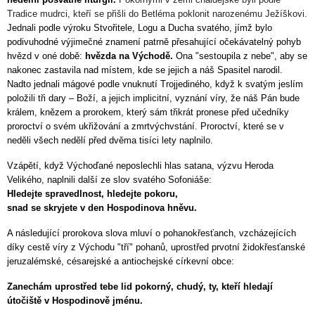
Tradice mudrci, kteří se přišli do Betléma poklonit narozenému Ježíškovi.
Jednali podle výroku Stvořitele, Logu a Ducha svatého, jímž bylo
podivuhodné výjimečné znamení patrně přesahující očekávatelný pohyb
hvězd v oné době:
hvězda na Východě.
Ona "sestoupila z nebe", aby se
nakonec zastavila nad místem, kde se jejich a náš Spasitel narodil.
Nadto jednali mágové podle vnuknutí Trojjediného, když k svatým jeslím
položili tři dary – Boží, a jejich implicitní, vyznání víry, že náš Pán bude
králem, knězem a prorokem, který sám třikrát pronese před učedníky
proroctví o svém ukřižování a zmrtvýchvstání. Proroctví, které se v
neděli všech nedělí před dvěma tisíci lety naplnilo.
Vzápětí, když Výchoďané neposlechli hlas satana, výzvu Heroda
Velikého, naplnili další ze slov svatého Sofoniáše:
Hledejte spravedlnost, hledejte pokoru,
snad se skryjete v den Hospodinova hněvu.
A následující prorokova slova mluví o pohanokřesťanch, vzcházejících
díky cestě víry z Východu "tří" pohanů, uprostřed prvotní židokřesťanské
jeruzalémské, césarejské a antiochejské církevní obce:
Zanechám uprostřed tebe lid pokorný, chudý, ty, kteří hledají
útočiště v Hospodinově jménu.