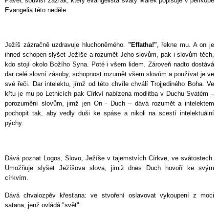
Pavel, souvisí zázrak, který evangelista svatý Marek popisuje v perikopě
Evangelia této neděle.
Ježíš zázračně uzdravuje hluchoněmého.
"Effatha!"
, řekne mu. A on je
ihned schopen slyšet Ježíše a rozumět Jeho slovům, pak i slovům těch,
kdo stojí okolo Božího Syna. Poté i všem lidem. Zároveň nadto dostává
dar celé slovní zásoby, schopnost rozumět všem slovům a používat je ve
své řeči. Dar intelektu, jímž od této chvíle chválí Trojjediného Boha. Ve
křtu je mu po Letnicích pak Církví nabízena modlitba v Duchu Svatém –
porozumění slovům, jimž jen On - Duch – dává rozumět a intelektem
pochopit tak, aby vedly duši ke spáse a nikoli na scestí intelektuální
pýchy.
Dává poznat Logos, Slovo, Ježíše v tajemstvích Církve, ve svátostech.
Umožňuje slyšet Ježíšova slova, jimiž dnes Duch hovoří ke svým
církvím.
Dává chvalozpěv křesťana: ve stvoření oslavovat vykoupení z moci
satana, jenž ovládá "svět".