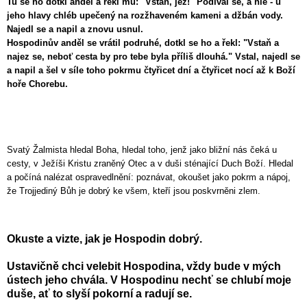
Tu se ho dotkl anděl a řekl mu: "Vstaň, jez!" Podíval se, a hle - u
jeho hlavy chléb upečený na rozžhaveném kameni a džbán vody.
Najedl se a napil a znovu usnul.
Hospodinův anděl se vrátil podruhé, dotkl se ho a řekl: "Vstaň a
najez se, neboť cesta by pro tebe byla příliš dlouhá." Vstal, najedl se
a napil a šel v síle toho pokrmu čtyřicet dní a čtyřicet nocí až k Boží
hoře Chorebu.
Svatý Žalmista hledal Boha, hledal toho, jenž jako bližní nás čeká u
cesty, v Ježíši Kristu zraněný Otec a v duši sténající Duch Boží. Hledal
a počíná nalézat ospravedlnění: poznávat, okoušet jako pokrm a nápoj,
že Trojjediný Bůh je dobrý ke všem, kteří jsou poskvrněni zlem.
Okuste a vizte, jak je Hospodin dobrý.
Ustavičně chci velebit Hospodina, vždy bude v mých
ústech jeho chvála. V Hospodinu nechť se chlubí moje
duše, ať to slyší pokorní a radují se.