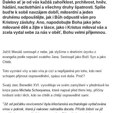
Daleko ať je od vás každá zahořklost, prchlivost, hněv,
hádání, nactiutrhání a všechny druhy špatnosti. Spíše
buďte k sobě navzájem dobří, milosrdní a jeden
druhému odpouštějte, jak i Bůh odpustil vám pro
Kristovy zásluhy.
Ano, napodobujte Boha jako jeho
milované děti a žijte v lásce, jako i Kristus miloval vás a
zcela vydal sebe za nás v oběť, Bohu velmi příjemnou.
Ježíš Mesiáš sestoupil z nebe, jak slyšíme v dnešním úryvku z
evangelia podle sepsání svatého Jana. Sestoupil jako Boží Syn a jako
Chléb.
Toto vyznání víry a tato víra je cizí a nepřijatelná pro toho, kdo není
schopen přijmout ospravedlnění, spásu své duše. Proč?
Svatý otec Benedikt XVI. vysvětluje ve svém zamyšlení v předmluvě ke
knize pana
Michela Schooyansa
, které napsal před třemi lety, příčiny
tvrdosti srdcí těch, kdo se chtěli a chtějí ospravedlnit sami:
"Již od počátku osvícenství byla křesťanská eschatologie vytlačována
vírou v pokrok, která ji nakonec nahradila docela. Příslib štěstí se již