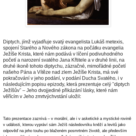
Diptych, jímž vyjadřuje svatý evangelista Lukáš metexis,
spojení Starého a Nového zákona na počátku evangelia
Ježíše Krista, které nám podává v líčení podivuhodného
početí a narození svatého Jana Křtitele a v druhé linii, na
druhé ikoně tohoto diptychu, zázračné, mimořádné početí
našeho Pána a Vítěze nad zlem Ježíše Krista, má své
pokračování v jeho podání, v podání Ducha Svatého, i v
následujícím popisu epizody, která prezentuje celý "diptych
Ježíšův" – Jeho dvojjediné přikázání lásky, které nám
věřícím v Jeho zmrtvýchvstání uložil:
Tato prezentace zaznívá – v morální, ale i v asketické a mystické rovině
v události, kterou vypráví sám Ježíš následovníku kněží a levitů jako
odpověď na jeho touhu po blaženém posmrtném životě, ale především