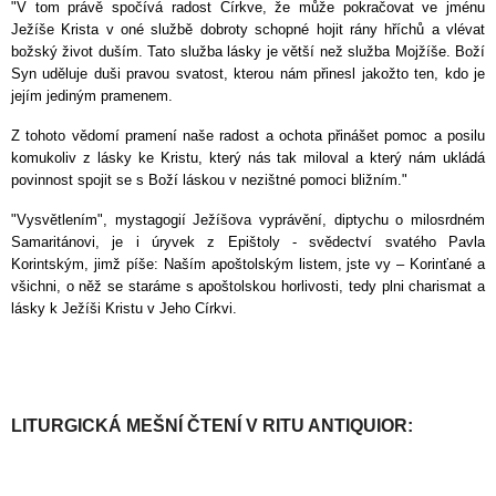
"V tom právě spočívá radost Církve, že může pokračovat ve jménu
Ježíše Krista v oné službě dobroty schopné hojit rány hříchů a vlévat
božský život duším. Tato služba lásky je větší než služba Mojžíše. Boží
Syn uděluje duši pravou svatost, kterou nám přinesl jakožto ten, kdo je
jejím jediným pramenem.
Z tohoto vědomí pramení naše radost a ochota přinášet pomoc a posilu
komukoliv z lásky ke Kristu, který nás tak miloval a který nám ukládá
povinnost spojit se s Boží láskou v nezištné pomoci bližním."
"Vysvětlením", mystagogií Ježíšova vyprávění, diptychu o milosrdném
Samaritánovi, je i úryvek z Epištoly - svědectví svatého Pavla
Korintským, jimž píše: Naším apoštolským listem, jste vy – Korinťané a
všichni, o něž se staráme s apoštolskou horlivosti, tedy plni charismat a
lásky k Ježíši Kristu v Jeho Církvi.
LITURGICKÁ MEŠNÍ ČTENÍ V RITU ANTIQUIOR: