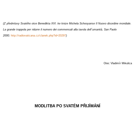
(Z předmluvy Svatého otce Benedikta XVI. ke knize Michela Schooyanse Il Nuovo disordine mondiale.
La grande trappola per ridurre il numero dei commensali alla tavola dell´umanità, San Paolo
2000;
http://radiovaticana.cz/clanek.php?id=20297
)
Otec Vladimír Mikulica
MODLITBA PO SVATÉM PŘIJÍMÁNÍ