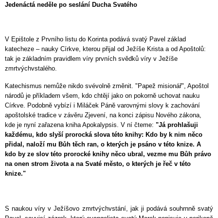
Jedenáctá neděle po seslání Ducha Svatého
V
Epištole z Prvního listu do Korinta podává svatý Pavel základ
katecheze – nauky Církve, kterou přijal od Ježíše Krista a od Apoštolů:
tak je základním pravidlem víry prvních svědků víry v Ježíše
zmrtvýchvstalého.
Katechismus nemůže nikdo svévolně změnit. "Papež misionář", Apoštol
národů je příkladem všem, kdo chtějí jako on pokorně uchovat nauku
Církve. Podobně vybízí i Miláček Páně varovnými slovy k zachování
apoštolské tradice v závěru Zjevení, na konci zápisu Nového zákona,
kde je nyní zařazena kniha Apokalypsis. V ní čteme:
"Já prohlašuji
každému, kdo slyší prorocká slova této knihy: Kdo by k nim něco
přidal, naloží mu Bůh těch ran, o kterých je psáno v této knize. A
kdo by ze slov této prorocké knihy něco ubral, vezme mu Bůh právo
na onen strom života a na Svaté město, o kterých je řeč v této
knize."
S naukou víry v Ježíšovo zmrtvýchvstání, jak ji podává souhrnně svatý