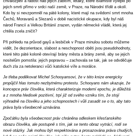
chvalozpěv a radost nad jejich zabitím, letáky, které islamisté vylepili po
jejich smrti přímo v srdci naší země, v Praze, na Národní třídě a okolí.
Kdo by si nevzpomněl na páté kolony, které mají na svědomí smrt mnoha
Čechů, Moravanů a Slezanů v době nacistické okupace, kdy byl náš
národ Francií a Velkou Británií zrazen, vydán německé vládě, která jej
chtěla zcela zničit?
Při pohledu na průvod gayů a lesbiček v Praze minulou sobotu můžeme
vidět, že dezorientace, slabost a neschopnost oběti jsou pseudohodnoty,
které této páté koloně otevírají brány města a brány země, aby se jejich
nositelům pomstila: jejich popravou – zachovala se tak, jak se odvděčuje
duch zla za netoleranci vůči katolické víře a morálce.
Je třeba poděkovat Michel Schooyansovi, že v této knize energicky
propůjčil hlas tomuto nezbytnému protestu. Schooyans nám ukazuje, že
koncepce práv člověka, která charakterizuje moderní epochu, je důležitá
a z mnoha hledisek pozitivní, trpí již od svého vzniku tím, že stojí
výhradně na člověku a jeho schopnostech i vůli zasadit se o to, aby tato
práva byla všeobecně uznávána.
Zpočátku byla všeobecnost práv chráněna odleskem křesťanského
obrazu člověka, ale postupně s tím, jak se tento obraz vytrácí, rodí se
nové otázky. Jak mohou být respektována a prosazována práva chudých,