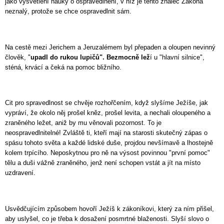
jako vysvětlení nauky o ospravedlnění, v níž je tento znalec Zákona
neznalý, protože se chce ospravedlnit sám.
Na cestě mezi Jerichem a Jeruzalémem byl přepaden a oloupen nevinný
člověk, "
upadl do rukou lupičů". Bezmocně lež
í u "hlavní silnice",
sténá, krvácí a čeká na pomoc bližního.
Cit pro spravedlnost se chvěje rozhořčením, když slyšíme Ježíše, jak
vypráví, že okolo něj prošel kněz, prošel levita, a nechali oloupeného a
zraněného ležet, aniž by mu věnovali pozornost. To je
neospravedlnitelné! Zvláště ti, kteří mají na
starosti skutečný zápas o
spásu tohoto světa a každé lidské duše, projdou nevšímavě a lhostejně
kolem trpícího. Neposkytnou pro ně na výsost povinnou "první pomoc"
tělu a duši vážně zraněného, jenž není schopen vstát a jít na místo
uzdravení.
Usvědčujícím způsobem hovoří Ježíš k zákoníkovi, který za ním přišel,
aby uslyšel, co je třeba k dosažení posmrtné blaženosti. Slyší slovo o