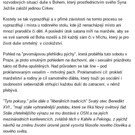
rozvodových situací duše s Bohem, který prostřednictvím svého Syna
Ježíše založil jedinou Církev.
Kostely se tak vyprazdňují a v přímé závislosti na tomto procesu se
vyprazdňují i místa u rodinného stolu, kde již nenacházejí místo ani
mnozí prarodiče či děti. A poslední útok satana míří na manžele, aby se
ve své samotě od Boha rozešli a žili každý sám či v hříchu, který je pro
život duše smrtelný: v cizoložství.
Pohled na "prvomájovou přehlídku pýchy", která proběhla tuto sobotu v
Praze, je proto smutným pohledem na duchovní, ale i sexuální prázdnotu
takto od Boha opuštěných. Nad průvodem se tak line – pod
proklamovaným veselím – mrtvolný pach. Proklamativní cíl: prokletí
manželství a rodiny je cíl samotného ďábla, který touží po sociální i
osobnostní sebevraždě strhující každou duší do zatracení, v němž
přebývá.
"Tyto pokusy," píše dále o "liberálních tradicích" Svatý otec Benedikt
XVI., "mají stále vyhraněnější podobu, které se říká Nový světový řád.
Stále zřetelnějšího výrazu se mu dostává v OSN a na jejích
mezinárodních konferencích, zvláště těch v Káhiře a Pekingu, z jejichž
návrhů na změnu životní úrovně jasně vysvítá filosofie nového člověka a
nového světa.