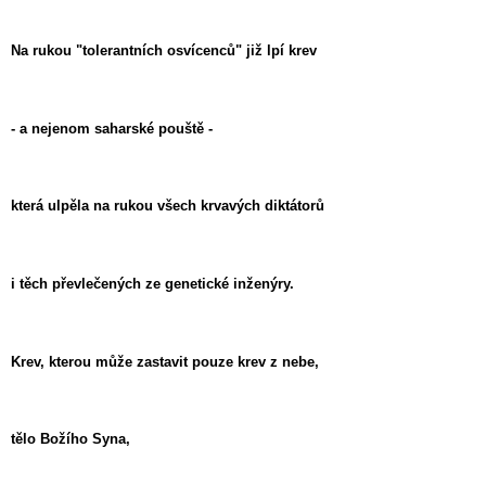
Na rukou "tolerantních osvícenců" již lpí krev
- a nejenom saharské pouště -
která ulpěla na rukou všech krvavých diktátorů
i těch převlečených ze genetické inženýry.
Krev, kterou může zastavit pouze krev z nebe,
tělo Božího Syna,