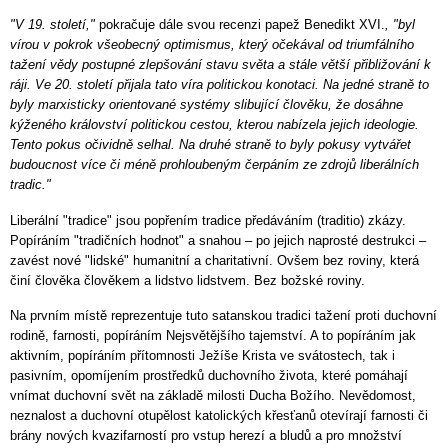
"V 19. století,"
pokračuje dále svou recenzi papež Benedikt XVI.
, "byl
vírou v pokrok všeobecný optimismus, který očekával od triumfálního
tažení vědy postupné zlepšování stavu světa a stále větší přibližování k
ráji. Ve 20. století přijala tato víra politickou konotaci. Na jedné straně to
byly marxisticky orientované systémy slibující člověku, že dosáhne
kýženého království politickou cestou, kterou nabízela jejich ideologie.
Tento pokus očividně selhal. Na druhé straně to byly pokusy vytvářet
budoucnost více či méně prohloubeným čerpáním ze zdrojů liberálních
tradic."
Liberální "tradice" jsou popřením tradice předáváním (traditio) zkázy.
Popíráním "tradičních hodnot" a snahou – po jejich naprosté destrukci –
zavést nové "lidské" humanitní a charitativní. Ovšem bez roviny, která
činí člověka člověkem a lidstvo lidstvem. Bez božské roviny.
Na prvním místě reprezentuje tuto satanskou tradici tažení proti duchovní
rodině, farnosti, popíráním Nejsvětějšího tajemství. A to popíráním jak
aktivním, popíráním přítomnosti Ježíše Krista ve svátostech, tak i
pasivním, opomíjením prostředků duchovního života, které pomáhají
vnímat duchovní svět na základě milosti Ducha Božího. Nevědomost,
neznalost a duchovní otupělost katolických křesťanů otevírají farnosti či
brány nových kvazifarností pro vstup herezí a bludů a pro množství