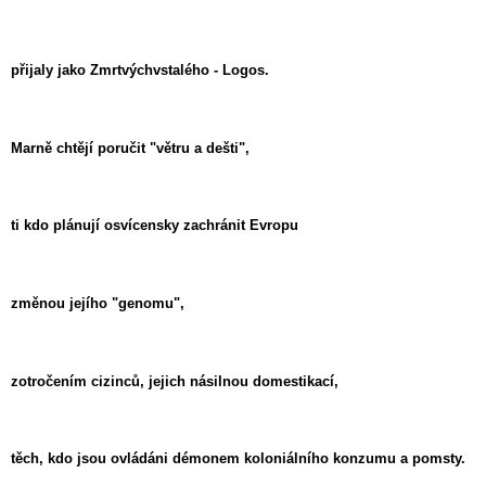
přijaly jako Zmrtvýchvstalého - Logos.
Marně chtějí poručit "větru a dešti",
ti kdo plánují osvícensky zachránit Evropu
změnou jejího "genomu",
zotročením cizinců, jejich násilnou domestikací,
těch, kdo jsou ovládáni démonem koloniálního konzumu a pomsty.