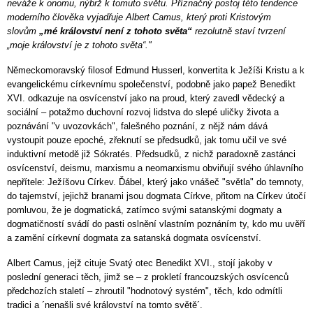
neváže k onomu, nýbrž k tomuto světu. Příznačný postoj této tendence
moderního člověka vyjadřuje Albert Camus, který proti Kristovým
slovům
„mé království není z tohoto světa“
rezolutně staví tvrzení
„moje království je z tohoto světa“."
Německomoravský filosof Edmund Husserl, konvertita k Ježíši Kristu a k
evangelickému církevnímu společenství, podobně jako papež Benedikt
XVI. odkazuje na osvícenství jako na proud, který zavedl vědecký a
sociální – potažmo duchovní rozvoj lidstva do slepé uličky života a
poznávání "v uvozovkách", falešného poznání, z nějž nám dává
vystoupit pouze epoché, zřeknutí se předsudků, jak tomu učil ve své
induktivní metodě již Sókratés. Předsudků, z nichž paradoxně zastánci
osvícenství, deismu, marxismu a neomarxismu obviňují svého úhlavního
nepřítele: Ježíšovu Církev. Ďábel, který jako vnášeč "světla" do temnoty,
do tajemství, jejichž branami jsou dogmata Církve, přitom na Církev útočí
pomluvou, že je dogmatická, zatímco svými satanskými dogmaty a
dogmatičností svádí do pasti oslnění vlastním poznáním ty, kdo mu uvěří
a zamění církevní dogmata za satanská dogmata osvícenství.
Albert Camus, jejž cituje Svatý otec Benedikt XVI., stojí jakoby v
poslední generaci těch, jimž se – z prokletí francouzských osvícenců
předchozích staletí – zhroutil "hodnotový systém", těch, kdo odmítli
tradici a ´nenašli své království na tomto světě´.