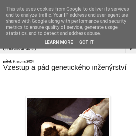
This site uses cookies from Google to deliver its services
and to analyze traffic. Your IP address and user-agent are
shared with Google along with performance and security
metrics to ensure quality of service, generate usage
statistics, and to detect and address abuse.
LEARN MORE
GOT IT
▼
pátek 9. srpna 2024
Vzestup a pád genetického inženýrství