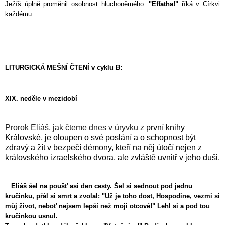
Ježíš úplně proměnil osobnost hluchoněmého.
"Effatha!"
říká v Církvi
každému.
LITURGICKÁ MEŠNÍ ČTENÍ v cyklu B:
XIX. neděle v mezidobí
Prorok Eliáš, jak čteme dnes v úryvku z
první knihy
Královské, je oloupen o své poslání a o schopnost být
zdravý a žít v bezpečí démony, kteří na něj útočí nejen z
královského izraelského dvora, ale zvláště uvnitř v jeho duši.
Eliáš šel na poušť asi den cesty. Šel si sednout pod jednu
kručinku, přál si smrt a zvolal: "Už je toho dost, Hospodine, vezmi si
můj život, neboť nejsem lepší než moji otcové!" Lehl si a pod tou
kručinkou usnul.