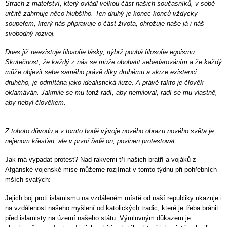
Strach z mateřství, který ovládl velkou část našich současníků, v sobě
určitě zahrnuje něco hlubšího. Ten druhý je konec konců vždycky
soupeřem, který nás připravuje o část života, ohrožuje naše já i náš
svobodný rozvoj.
Dnes již neexistuje filosofie lásky, nýbrž pouhá filosofie egoismu.
Skutečnost, že každý z nás se může obohatit sebedarováním a že každý
může objevit sebe samého právě díky druhému a skrze existenci
druhého, je odmítána jako idealistická iluze. A právě takto je člověk
oklamáván. Jakmile se mu totiž radí, aby nemiloval, radí se mu vlastně,
aby nebyl člověkem.
Z tohoto důvodu a v tomto bodě vývoje nového obrazu nového světa je
nejenom křesťan, ale v první řadě on, povinen protestovat.
Jak má vypadat protest? Nad rakvemi tří našich bratří a vojáků z
Afgánské vojenské mise můžeme rozjímat v tomto týdnu při pohřebních
mších svatých:
Jejich boj proti islamismu na vzdáleném místě od naší republiky ukazuje i
na vzdálenost našeho myšlení od katolických tradic, které je třeba bránit
před islamisty na území našeho státu. Výmluvným důkazem je