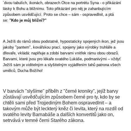
´dvou tabulích, ikonách, obrazech Otce na portrétu Syna - o přikázání
lásky k Bohu a bližnímu. Toto přikázání pro něj je zahanbujícím
způsobem usvědčující. Proto se chce – sám - ospravedlnit, a ptá
se:
"Kdo je můj bližní?"
A Ježíš do rámů obou podstatně, hypostaticky spojených ikon, jež jsou
jakoby "pantem", kovářskou prací, spojeny jako výrobky truhláře a
dřevaře, vkládá: naplňuje a zdobí barvami vnitřek rámu obou obrazů.
Barvami, které jsou pro lékaře svatého Lukáše, podmanivými – vždyť
Ježíš sám je viditelným a slyšitelným vyjádřením tahů patrona všech
umělců, Ducha Božího!
V barvách "slyšíme" příběh z "černé kroniky", jejíž barvy
zůstávají usvědčujícím způsobem černé pro ty, kdo by se
chtěli sami před Trojjediným Bohem ospravedlnit – a
takovým může být leckterý kněz či levita, který na rozdíl od
svatého levity Barnabáše a dalších konvertitů jako on,
setrvává v temné černi Starého zákona.