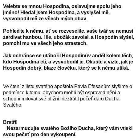
Velebte se mnou Hospodina, oslavujme spolu jeho
jméno! Hledal jsem Hospodina, a vyslyšel mě,
vysvobodil mě ze všech mých obav.
Pohleďte k němu, ať se rozveselíte, vaše tvář se nemusí
zardívat hanbou. Hle, ubožák zavolal, a Hospodin slyšel,
pomohl mu ve všech jeho strastech.
Jak ochránce se utábořil Hospodinův anděl kolem těch,
kdo Hospodina ctí, a vysvobodil je. Okuste a vizte, jak je
Hospodin dobrý, blaze člověku, který se k němu utíká.
Ve č
tení z listu svatého apoštola Pavla Efesanům slyšíme o
podmínce k tomu, abychom mohli být ospravedlněni a
schopni milovat své bližní: neztratit pečeť daru Ducha
Svatého:
Bratři!
Nezarmucujte svatého Božího Ducha, který vám vtiskl
svou pečeť pro den vykoupení.