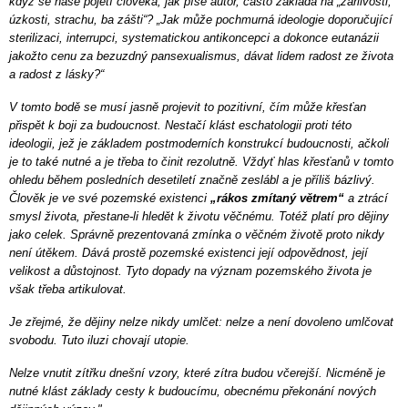
když se naše pojetí člověka, jak píše autor, často zakládá na „žárlivosti,
úzkosti, strachu, ba zášti“? „Jak může pochmurná ideologie doporučující
sterilizaci, interrupci, systematickou antikoncepci a dokonce eutanázii
jakožto cenu za bezuzdný pansexualismus, dávat lidem radost ze života
a radost z lásky?“
V tomto bodě se musí jasně projevit to pozitivní, čím může křesťan
přispět k boji za budoucnost. Nestačí klást eschatologii proti této
ideologii, jež je základem postmoderních konstrukcí budoucnosti, ačkoli
je to také nutné a je třeba to činit rezolutně. Vždyť hlas křesťanů v tomto
ohledu během posledních desetiletí značně zeslábl a je příliš bázlivý.
Člověk je ve své pozemské existenci
„rákos zmítaný větrem“
a ztrácí
smysl života, přestane-li hledět k životu věčnému. Totéž platí pro dějiny
jako celek. Správně prezentovaná zmínka o věčném životě proto nikdy
není útěkem. Dává prostě pozemské existenci její odpovědnost, její
velikost a důstojnost. Tyto dopady na význam pozemského života je
však třeba artikulovat.
Je zřejmé, že dějiny nelze nikdy umlčet: nelze a není dovoleno umlčovat
svobodu. Tuto iluzi chovají utopie.
Nelze vnutit zítřku dnešní vzory, které zítra budou včerejší. Nicméně je
nutné klást základy cesty k budoucímu, obecnému překonání nových