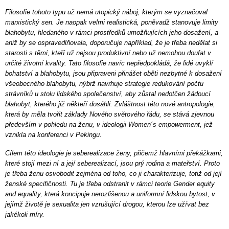
Filosofie tohoto typu už nemá utopický náboj, kterým se vyznačoval
marxistický sen. Je naopak velmi realistická, poněvadž stanovuje limity
blahobytu, hledaného v rámci prostředků umožňujících jeho dosažení, a
aniž by se ospravedlňovala, doporučuje například, že je třeba nedělat si
starosti s těmi, kteří už nejsou produktivní nebo už nemohou doufat v
určité životní kvality. Tato filosofie navíc nepředpokládá, že lidé uvyklí
bohatství a blahobytu, jsou připraveni přinášet oběti nezbytné k dosažení
všeobecného blahobytu, nýbrž navrhuje strategie redukování počtu
strávníků u stolu lidského společenství, aby zůstal nedotčen žádoucí
blahobyt, kterého již někteří dosáhli. Zvláštnost této nové antropologie,
která by měla tvořit základy Nového světového řádu, se stává zjevnou
především v pohledu na ženu, v ideologii Women´s empowerment, jež
vznikla na konferenci v Pekingu.
Cílem této ideologie je seberealizace ženy, přičemž hlavními překážkami,
které stojí mezi ní a její seberealizací, jsou prý rodina a mateřství. Proto
je třeba ženu osvobodit zejména od toho, co ji charakterizuje, totiž od její
ženské specifičnosti. Tu je třeba odstranit v rámci teorie Gender equity
and equality, která koncipuje nerozlišenou a uniformní lidskou bytost, v
jejímž životě je sexualita jen vzrušující drogou, kterou lze užívat bez
jakékoli míry.