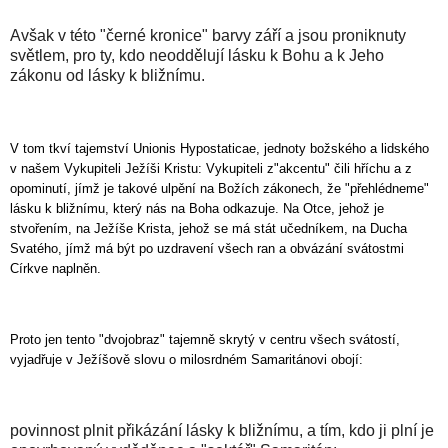
Avšak v této "černé kronice" barvy září a jsou proniknuty
světlem, pro ty, kdo neoddělují lásku k Bohu a k Jeho
zákonu od lásky k bližnímu.
V tom tkví tajemství Unionis Hypostaticae, jednoty božského a lidského
v našem Vykupiteli Ježíši Kristu: Vykupiteli z"akcentu" čili hříchu a z
opominutí, jímž je takové ulpění na Božích zákonech, že "přehlédneme"
lásku k bližnímu, který nás na Boha odkazuje. Na Otce, jehož je
stvořením, na Ježíše Krista, jehož se má stát učedníkem, na Ducha
Svatého, jímž má být po uzdravení všech ran a obvázání svátostmi
Církve naplněn.
Proto jen tento "dvojobraz" tajemně skrytý v centru všech svátostí,
vyjadřuje v Ježíšově slovu o milosrdném Samaritánovi obojí:
povinnost plnit přikázání lásky k bližnímu, a tím, kdo ji plní je