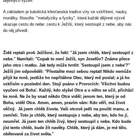
dějinných výzev."
A základem je katolická křesťanská tradice víry ve vzkříšení, nauky,
morálky, filosofie: "metafyziky a fyziky", která každé dějinné výzvě
ukazuje cestu do nebe: cestu k Ježíši, který sestoupil z nebe, aby nás
do něj přivedl.
Židé reptali proti Ježíšovi, že řekl: "Já jsem chléb, který sestoupil z
nebe." Namítali: "Copak to není Ježíš, syn Josefův? Známe přece
jeho otce i matku. Jak tedy může tvrdit: 'Sestoupil jsem z nebe'?"
Ježíš jim odpověděl: "Přestaňte mezi sebou reptat! Nikdo nemůže
přijít ke mně, jestliže ho nepřitáhne Otec, který mě poslal; a já ho
vzkřísím v poslední den. Stojí psáno v Prorocích: 'Všichni budou
vyučeni od Boha'. Každý, kdo slyšel Otce a u něho se učil, přichází
ke mně. Ne že by snad někdo Otce viděl; jenom ten, který je od
Boha, viděl Otce. Amen, amen, pravím vám: Kdo věří, má život
věčný.
Já jsem chléb života. Vaši otcové jedli na poušti manu, a
zemřeli. Toto je chléb, který sestupuje z nebe, aby ten, kdo ho jí,
neumřel.
Já jsem ten chléb živý, který sestoupil z nebe. Kdo bude
jíst tento chléb, bude žít navěky. Chléb, který já dám, je mé tělo,
obětované za život světa."