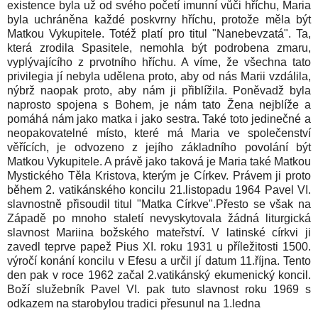
existence byla už od svého početí imunní vůči hříchu, Maria
byla uchráněna každé poskvrny hříchu, protože měla být
Matkou Vykupitele. Totéž platí pro titul "Nanebevzatá". Ta,
která zrodila Spasitele, nemohla být podrobena zmaru,
vyplývajícího z prvotního hříchu. A víme, že všechna tato
privilegia jí nebyla udělena proto, aby od nás Marii vzdálila,
nýbrž naopak proto, aby nám ji přiblížila. Poněvadž byla
naprosto spojena s Bohem, je nám tato Žena nejblíže a
pomáhá nám jako matka i jako sestra. Také toto jedinečné a
neopakovatelné místo, které má Maria ve společenství
věřících, je odvozeno z jejího základního povolání být
Matkou Vykupitele. A právě jako taková je Maria také Matkou
Mystického Těla Kristova, kterým je Církev. Právem ji proto
během 2. vatikánského koncilu 21.listopadu 1964 Pavel VI.
slavnostně přisoudil titul "Matka Církve".Přesto se však na
Západě po mnoho staletí nevyskytovala žádná liturgická
slavnost Mariina božského mateřství. V latinské církvi ji
zavedl teprve papež Pius XI. roku 1931 u příležitosti 1500.
výročí konání koncilu v Efesu a určil jí datum 11.října. Tento
den pak v roce 1962 začal 2.vatikánský ekumenický koncil.
Boží služebník Pavel VI. pak tuto slavnost roku 1969 s
odkazem na starobylou tradici přesunul na 1.ledna