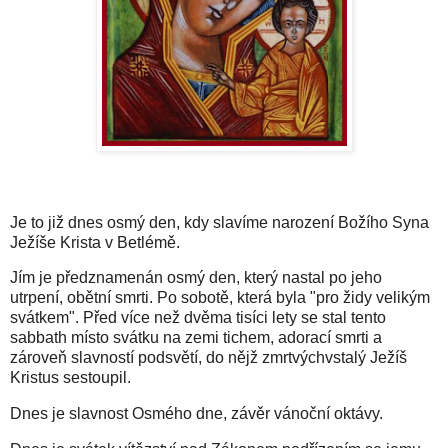
Je to již dnes osmý den, kdy slavíme narození Božího Syna
Ježíše Krista v Betlémě.
Jím je předznamenán osmý den, který nastal po jeho
utrpení, obětní smrti. Po sobotě, která byla "pro židy velikým
svátkem". Před více než dvěma tisíci lety se stal tento
sabbath místo svátku na zemi tichem, adorací smrti a
zároveň slavností podsvětí, do nějž zmrtvýchvstalý Ježíš
Kristus sestoupil.
Dnes je slavnost Osmého dne, závěr vánoční oktávy.