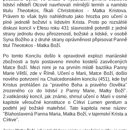
lidství někteří Otcové navrhovali mírnější termín a namísto
titulu
Theotokos
, říkali
Christotokos
- Matka Kristova.
Právem to však bylo nahlédnuto jako hrozba pro učení o
plné jednotě božství s lidstvím Krista. Proto po rozsáhlé
diskusi koncil v Efesu roku 431 slavnostně potvrdil z jedné
strany jednotu dvou přirozeností, božské a lidské, v osobě
Syna Božího a z druhé strany oprávněnost připisovat Panně
titul
Theotokos
- Matka Boží.
Po tomto Koncilu došlo k opravdové explozi mariánské
zbožnosti a bylo postaveno mnoho kostelů zasvěcených
Matce Boží. Mezi nimi je na prvním místě bazilika Panny
Marie Větší, zde v Římě. Učení o Marii, Matce Boží, došlo
nového potvrzení na Chalcedonském koncilu (451), kde byl
Kristus prohlášen za "pravého Boha a pravého člověka"
zrozeného co do lidství z Panny Marie, Matky Boží".
2.vatikánský koncil, jak známo, shrnul učení o Marii v osmé
kapitole věroučné konstituce o Církvi
Lumen gentium
a
podtrhl její božské mateřství. Tato kapitola nese název:
"Blahoslavená Panna Maria, Matka Boží, v tajemství Krista a
Církve".