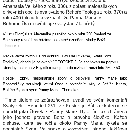
oblasti Edessy či Alexandrie (ve svědectví svatého
Athanasia Velikého z roku 330), z oblasti maloasijských
církevních obcí (slova svatého Řehoře Teologa z roku 370) a
roku 400 tuto úctu a vyznání , že Panna Maria je
Bohorodička dosvědčuje svatý Jan Zlatoústý.
V listu Dionýsia z Alexandire psaného okolo roku 250 Pavlovi ze
Samosaty rovněž na házíme posvátné označení Matky Boží –
Theotokos.
Řecká verze hymnu "Pod ochranu Tvou se utíkáme, Svatá Boží
Rodičko", obsahuje oslovení: "ΘΕΟΤΟΚΕ!". Je zachován na papyru,
který byl nalezen v Egyptě a datuje se do rozhraní mezi léta 250- 450.
Později, zprvu nestoriánské spory o oslovení Panny Marie jako
Bohorodičky souvisejí velmi úzce s vyznáním víry v Ježíše Krista,
Božího Syna a syna Panny Marie, Theotokos.
"Tímto titulem se zdůrazňovalo, uvádí ve svém komentáři
Svatý Otec Benedikt XVI., že Kristus je Bůh a skutečně se
narodil jako člověk z Panny Marie. Byla tím tak chráněna
jeho jednota pravého Boha a pravého člověka. Každá
diskuse, která se točila okolo Panny Marie, týkala se
podstatně Syna. Ve snaze o vyzdvižení plného Ježíšova