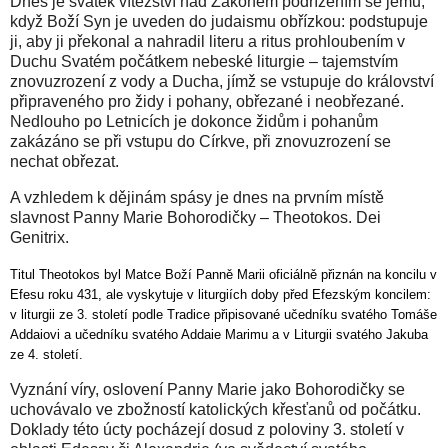
Dnes je svátek vítězství nad Zákonem podřízením se jemu,
když Boží Syn je uveden do judaismu obřízkou: podstupuje
ji, aby ji překonal a nahradil literu a ritus prohloubením v
Duchu Svatém počátkem nebeské liturgie – tajemstvím
znovuzrození z vody a Ducha, jímž se vstupuje do království
připraveného pro židy i pohany, obřezané i neobřezané.
Nedlouho po Letnicích je dokonce židům i pohanům
zakázáno se při vstupu do Církve, při znovuzrození se
nechat obřezat.
A vzhledem k dějinám spásy je dnes na prvním místě
slavnost Panny Marie Bohorodičky – Theotokos. Dei
Genitrix.
Titul Theotokos byl Matce Boží Panně Marii oficiálně přiznán na koncilu v
Efesu roku 431, ale vyskytuje v liturgiích doby před Efezským koncilem:
v liturgii
ze 3. století podle Tradice připisované učedníku svatého Tomáše
Addaiovi a učedníku svatého Addaie
Marimu
a v Liturgii svatého Jakuba
ze 4. století.
Vyznání víry, oslovení Panny Marie jako Bohorodičky
se
uchovávalo ve zbožností katolických křesťanů od počátku.
Doklady této úcty pocházejí dosud z poloviny 3. století v