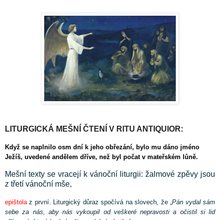
LITURGICKÁ MEŠNÍ ČTENÍ V RITU ANTIQUIOR:
Když se naplnilo osm dní k jeho obřezání, bylo mu dáno jméno
Ježíš, uvedené andělem dříve, než byl počat v mateřském lůně.
Mešní texty se vracejí k vánoční liturgii: žalmové zpěvy jsou
z třetí vánoční mše,
epištola
z první. Liturgický důraz spočívá na slovech
,
že
„
Pán vydal sám
sebe za nás, aby nás vykoupil od veškeré nepravosti a očistil si lid