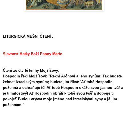
LITURGICKÁ MEŠNÍ ČTENÍ :
Slavnost Matky Boží Panny Marie
Čtení ze čtvrté knihy Mojžíšovy.
Hospodin řekl Mojžíšovi: "Řekni Árónovi a jeho synům: Tak budete
žehnat izraelským synům; budete jim říkat: 'Ať tobě Hospodin
požehná a ochraňuje tě! Ať tobě Hospodin ukáže svou jasnou tvář a
je ti milostivý! Ať Hospodin obrátí k tobě svou tvář a dopřeje ti
pokoje!' Budou vzývat moje jméno nad izraelskými syny a já jim
požehnám."