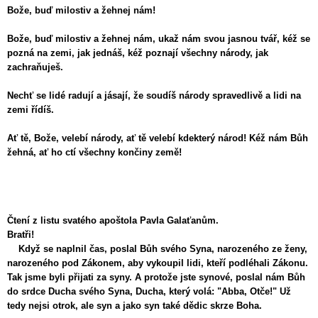
Bože, buď milostiv a žehnej nám!
Bože, buď milostiv a žehnej nám, ukaž nám svou jasnou tvář, kéž se
pozná na zemi, jak jednáš, kéž poznají všechny národy, jak
zachraňuješ.
Nechť se lidé radují a jásají, že soudíš národy spravedlivě a lidi na
zemi řídíš.
Ať tě, Bože, velebí národy, ať tě velebí kdekterý národ! Kéž nám Bůh
žehná, ať ho ctí všechny končiny země!
Čtení z listu svatého apoštola Pavla Galaťanům.
Bratři!
Když se naplnil čas, poslal Bůh svého Syna, narozeného ze ženy,
narozeného pod Zákonem, aby vykoupil lidi, kteří podléhali Zákonu.
Tak jsme byli přijati za syny. A protože jste synové, poslal nám Bůh
do srdce Ducha svého Syna, Ducha, který volá: "Abba, Otče!" Už
tedy nejsi otrok, ale syn a jako syn také dědic skrze Boha.