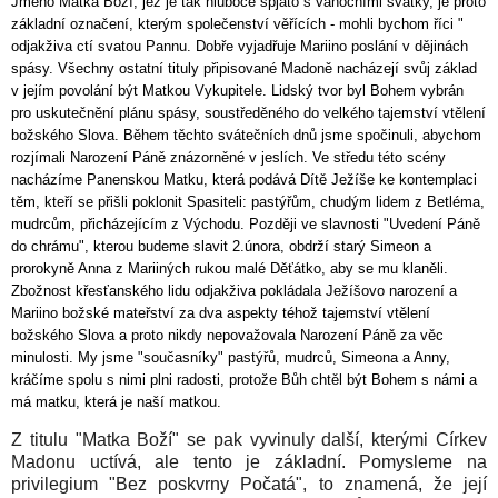
Jméno Matka Boží, jež je tak hluboce spjato s vánočními svátky, je proto
základní označení, kterým společenství věřících - mohli bychom říci "
odjakživa ctí svatou Pannu. Dobře vyjadřuje Mariino poslání v dějinách
spásy. Všechny ostatní tituly připisované Madoně nacházejí svůj základ
v jejím povolání být Matkou Vykupitele. Lidský tvor byl Bohem vybrán
pro uskutečnění plánu spásy, soustředěného do velkého tajemství vtělení
božského Slova. Během těchto svátečních dnů jsme spočinuli, abychom
rozjímali Narození Páně znázorněné v jeslích. Ve středu této scény
nacházíme Panenskou Matku, která podává Dítě Ježíše ke kontemplaci
těm, kteří se přišli poklonit Spasiteli: pastýřům, chudým lidem z Betléma,
mudrcům, přicházejícím z Východu. Později ve slavnosti "Uvedení Páně
do chrámu", kterou budeme slavit 2.února, obdrží starý Simeon a
prorokyně Anna z Mariiných rukou malé Děťátko, aby se mu klaněli.
Zbožnost křesťanského lidu odjakživa pokládala Ježíšovo narození a
Mariino božské mateřství za dva aspekty téhož tajemství vtělení
božského Slova a proto nikdy nepovažovala Narození Páně za věc
minulosti. My jsme "současníky" pastýřů, mudrců, Simeona a Anny,
kráčíme spolu s nimi plni radosti, protože Bůh chtěl být Bohem s námi a
má matku, která je naší matkou.
Z titulu "Matka Boží" se pak vyvinuly další, kterými Církev
Madonu uctívá, ale tento je základní. Pomysleme na
privilegium "Bez poskvrny Počatá", to znamená, že její