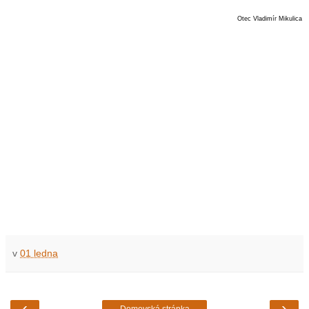
Otec Vladimír Mikulica
v
01 ledna
‹
›