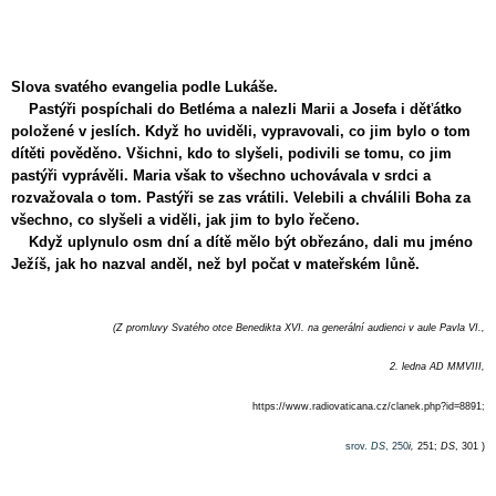
Slova svatého evangelia podle Lukáše.
Pastýři pospíchali do Betléma a nalezli Marii a Josefa i děťátko
položené v jeslích. Když ho uviděli, vypravovali, co jim bylo o tom
dítěti pověděno. Všichni, kdo to slyšeli, podivili se tomu, co jim
pastýři vyprávěli. Maria však to všechno uchovávala v srdci a
rozvažovala o tom. Pastýři se zas vrátili. Velebili a chválili Boha za
všechno, co slyšeli a viděli, jak jim to bylo řečeno.
Když uplynulo osm dní a dítě mělo být obřezáno, dali mu jméno
Ježíš, jak ho nazval anděl, než byl počat v mateřském lůně.
(Z promluvy Svatého otce Benedikt
a XVI. na generální audienci v aule Pavla VI.,
2. ledna AD MMVIII,
https://www.radiovaticana.cz/clanek.php?id=8891
;
srov.
DS
, 250
i,
251;
DS
, 301
)