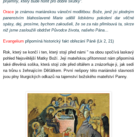
příjemný, který bude horlit pro dobré skutky“.
Orace
je známou mariánskou vánoční modlitbou:
Bože, jenž jsi plodným
panenstvím blahoslavené Marie udělil lidskému pokolení dar věčné
spásy, dej, prosíme, bychom zakoušeli, že se za nás přimlouvá ta, skrze
niž jsme zasloužili obdržet Původce života, našeho Pána…
Evangelium
připomíná historický fakt obřezání Páně (Lk 2, 21)
Rok, který se končí i ten, který stojí před námi " na obou spočívá laskavý
pohled Nejsvětější Matky Boží. Její mateřskou přítomnost nám připomíná
také dřevěná soška, která stojí zde před oltářem a znázorňuje ji, jak sedí
na trůnu s žehnajícím Děťátkem. První nešpory této mariánské slavnosti
jsou plny liturgických odkazů na tajemství božského mateřství Panny.