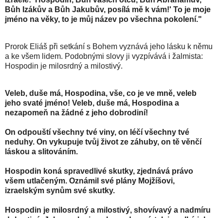
Bůh Izákův a Bůh Jakubův, posílá mě k vám!' To je moje
jméno na věky, to je můj název po všechna pokolení."
Prorok Eliáš při setkání s Bohem vyznává jeho lásku k němu
a ke všem lidem. Podobnými slovy ji vyzpívává i žalmista:
Hospodin je milosrdný a milostivý.
Veleb, duše má, Hospodina, vše, co je ve mně, veleb
jeho svaté jméno! Veleb, duše má, Hospodina a
nezapomeň na žádné z jeho dobrodiní!
On odpouští všechny tvé viny, on léčí všechny tvé
neduhy. On vykupuje tvůj život ze záhuby, on tě věnčí
láskou a slitováním.
Hospodin koná spravedlivé skutky, zjednává právo
všem utlačeným. Oznámil své plány Mojžíšovi,
izraelským synům své skutky.
Hospodin je milosrdný a milostivý, shovívavý a nadmíru