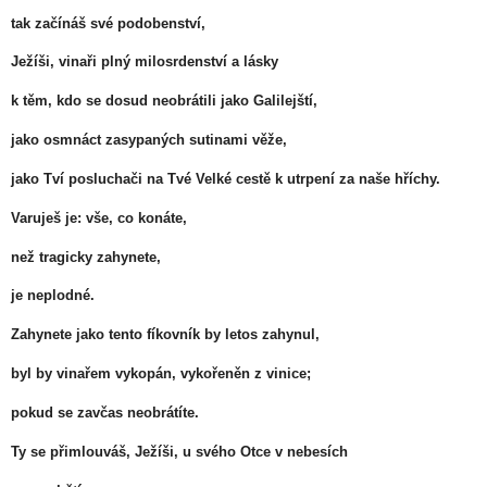
tak začínáš své podobenství,
Ježíši, vinaři plný milosrdenství a lásky
k těm, kdo se dosud neobrátili jako Galilejští,
jako osmnáct zasypaných sutinami věže,
jako Tví posluchači na Tvé Velké cestě k utrpení za naše hříchy.
Varuješ je: vše, co konáte,
než tragicky zahynete,
je neplodné.
Zahynete jako tento fíkovník by letos zahynul,
byl by vinařem vykopán, vykořeněn z vinice;
pokud se zavčas neobrátíte.
Ty se přimlouváš, Ježíši, u svého Otce v nebesích