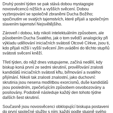
Druhý postní týden se pak stává dobou mystagogie
novosvěcenců nižších a vyšších svěcení. Dobou
vyzbrojování se společně zbraněmi Ducha Božího;
spočinutím ve svatých tajemstvích, které přijali a společným
slavením tajemství Nejsvětějšího.
Zároveň i dobou, kdy nikoli intelektuálním způsobem, ale
působením Ducha Svatého, jak o tom svědčí analogicky při
výkladu udělování iniciačních svátostí Otcové Církve, jsou ti,
kdo přijali nižší i vyšší svěcení Jím uváděni do těchto stupňů
svátosti svěcení kněží.
Třetí týden, do nějž dnes vstupujeme, začíná nedělí, kdy
biskup koná první ze sedmi skrutinií, prověřování zralosti
kandidátů iniciačních svátostí křtu, biřmování a svatého
přijímání. Nikoli tak zralosti znalostní, jako duchovní:
skrutinia jsou nesena modlitbou exorcismů, duše kandidátů
jsou posledním, zpečeťujícím způsobem osvobozovány a
posilovány. Podobně následuje každý den tohoto týdne
dalších šest skrutinií.
Současně jsou novosvěcenci obklopující biskupa postaveni
do první společné služby s ním: každý podle stupně svého