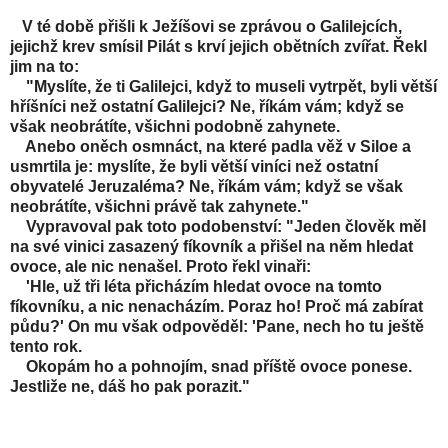
V té době přišli k Ježíšovi se zprávou o Galilejcích,
jejichž krev smísil Pilát s krví jejich obětních zvířat. Řekl
jim na to:
"Myslíte, že ti Galilejci, když to museli vytrpět, byli větší
hříšníci než ostatní Galilejci? Ne, říkám vám; když se
však neobrátíte, všichni podobně zahynete.
Anebo oněch osmnáct, na které padla věž v Siloe a
usmrtila je: myslíte, že byli větší viníci než ostatní
obyvatelé Jeruzaléma? Ne, říkám vám; když se však
neobrátíte, všichni právě tak zahynete."
Vypravoval pak toto podobenství: "Jeden člověk měl
na své vinici zasazený fíkovník a přišel na něm hledat
ovoce, ale nic nenašel. Proto řekl vinaři:
'Hle, už tři léta přicházím hledat ovoce na tomto
fíkovníku, a nic nenacházím. Poraz ho! Proč má zabírat
půdu?' On mu však odpověděl: 'Pane, nech ho tu ještě
tento rok.
Okopám ho a pohnojím, snad příště ovoce ponese.
Jestliže ne, dáš ho pak porazit."