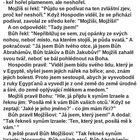
- keř hořel plamenem, ale neshořel.
Mojžíš si řekl: "Půjdu se podívat na ten zvláštní zjev,
proč keř neshoří." Když Hospodin viděl, že se přichází
podívat, zavolal ze středu keře: "Mojžíši, Mojžíši!"
A on odpověděl: "Tady jsem!"
Bůh řekl: "Nepřibližuj se sem, zuj opánky ze svých
nohou, neboť místo, na kterém stojíš, je půda svatá." A
pokračoval: "Já jsem Bůh tvého otce, já jsem Bůh
Abrahámův, Bůh Izákův a Bůh Jakubův!" Mojžíš zahalil
svou tvář, neboť se bál pohlédnout na Boha.
Hospodin pravil: "Viděl jsem bídu svého lidu, který je
v Egyptě, slyšel jsem jejich nářek na biřice; ano, znám
jejich bolesti. Proto jsem sestoupil, abych je vysvobodil
z ruky Egypťanů a vyvedl je z oné země do země úrodné
a širé, do země oplývající mlékem a medem."
Mojžíš pravil Bohu: "Hle, já přijdu k synům Izraele a
řeknu jim: 'Posílá mě k vám Bůh vašich otců.' Když se
zeptají: 'Jaké je jeho jméno?' - co jim mám říci?"
Bůh pravil Mojžíšovi: "Já jsem, který jsem!" A dodal:
"Tak řekneš synům Izraele: 'Ten, který jest, posílá mě k
vám.' "
A ještě pravil Bůh Mojžíšovi: "Tak řekneš synům
Izraele: 'Hospodin, Bůh vašich otců, Bůh Abrahámův,