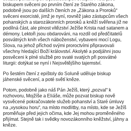
biskupem svěceni po prvním čtení ze Starého zákona,
podobně jsou po dalších čteních ze „Zákona a Proroků“
svěceni exorcisté, jimž je nyní, rovněž jako zástupcům všech
pohanských a starozákonních proroků a kněží svěřena již ne
podílná část, ale plnost vítězství Ježíše Krista nad satanem a
démony. Lektoři jsou obdarováni, na rozdíl od předčitatelů
posvátných knih všech náboženství, vybaveni mocí Logu,
Slova, na jehož příchod svými proroctvími připravovali
všechny hledající Boží království. Akolyté a podjáhni jsou
posvěceni k plné službě pro svaté svatých při posvátné
liturgii: dotýkat se nyní i Nejsvětějšího tajemství.
Po šestém čtení z epištoly do Soluně uděluje biskup
jáhenské svěcení, a poté světí kněze.
Potom, podobně jako náš Pán Ježíš, který „pozval“ k
rozhovoru, Mojžíše a Eliáše, může pozvat biskup nově
vysvěcené pokračovatele služeb pohanství a Staré úmluvy
na „vysokou horu“, na místo modlitby, na místo, kde se Ježíš
proměňuje před jejich očima, kde Jej mohou proměněného
přijímat. Stejně tak i svědky novozákonního kněžství, jáhny a
kněze.