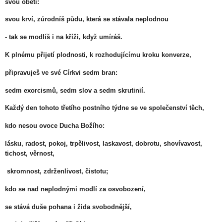
svou obětí:
svou krví, zúrodníš půdu, která se stávala neplodnou
- tak se modlíš i na kříži, když umíráš.
K plnému přijetí plodnosti, k rozhodujícímu kroku konverze,
připravuješ ve své Církvi sedm bran:
sedm exorcismů, sedm slov a sedm skrutinií.
Každý den tohoto třetího postního týdne se ve společenství těch,
kdo nesou ovoce Ducha Božího:
lásku, radost, pokoj, trpělivost, laskavost, dobrotu, shovívavost,
tichost, věrnost,
skromnost, zdrženlivost, čistotu;
kdo se nad neplodnými modlí za osvobození,
se stává duše pohana i žida svobodnější,