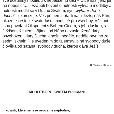
své učedníky modlitbu k nebeskému Otci – Otče náš, jenž jsi
na nebesích… - vzápětí hovořil o nutnosti vytrvalé modlitby a
nutnosti modlit se v Duchu Svatém, nyní
„vyhání zlého
ducha“
- exorcizuje. Ve zpětném pořadí nám Ježíš, náš Pán,
ukazuje cestu ke svatodušní modlitbě pro všechny. Všichni
jsou povolání žít spojeni s Bohem Otcem, s jeho láskou, s
Ježíšem Kristem, přijímat od Něho nezasloužené dary
osvobození, dary Ducha: dnešní neděle, neděle prvního ze
sedmi skrutinií, je uvedením do tajemství plné svobody duše
člověka od satana, svobody ducha, kterou dává Ježíš.
O. Vladimír Mikulica
MODLITBA PO SVATÉM PŘIJÍMÁNÍ
Fíkovník, který nenese ovoce, je neplodný;