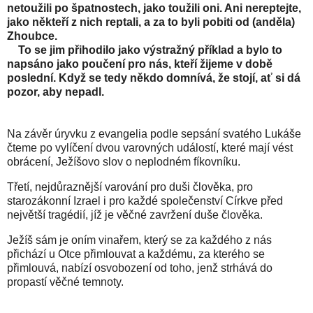
netoužili po špatnostech, jako toužili oni. Ani nereptejte,
jako někteří z nich reptali, a za to byli pobiti od (anděla)
Zhoubce.
To se jim přihodilo jako výstražný příklad a bylo to
napsáno jako poučení pro nás, kteří žijeme v době
poslední. Když se tedy někdo domnívá, že stojí, ať si dá
pozor, aby nepadl.
Na závěr úryvku z evangelia podle sepsání svatého Lukáše
čteme po vylíčení dvou varovných událostí, které mají vést
obrácení, Ježíšovo slov o neplodném fíkovníku.
Třetí, nejdůraznější varování pro duši člověka, pro
starozákonní Izrael i pro každé společenství Církve před
největší tragédií, jíž je věčné zavržení duše člověka.
Ježíš sám je oním vinařem, který se za každého z nás
přichází u Otce přimlouvat a každému, za kterého se
přimlouvá, nabízí osvobození od toho, jenž strhává do
propastí věčné temnoty.