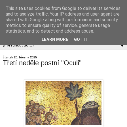
This site uses cookies from Google to deliver its services
and to analyze traffic. Your IP address and user-agent are
shared with Google along with performance and security
metrics to ensure quality of service, generate usage
statistics, and to detect and address abuse.
LEARN MORE
GOT IT
▼
čtvrtek 20. března 2025
Třetí neděle postní "Oculi"