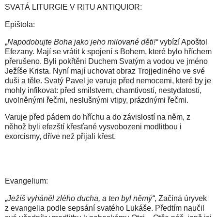
SVATÁ LITURGIE V RITU ANTIQUIOR:
Epištola:
„
Napodobujte Boha jako jeho milované děti!“
vybízí Apoštol
Efezany. Mají se vrátit k spojení s Bohem, které bylo hříchem
přerušeno. Byli pokřtěni Duchem Svatým a vodou ve jméno
Ježíše Krista. Nyní mají uchovat obraz Trojjediného ve své
duši a těle. Svatý Pavel je varuje před nemocemi, které by je
mohly infikovat: před smilstvem, chamtivostí, nestydatostí,
uvolněnými řečmi, neslušnými vtipy, prázdnými řečmi.
Varuje před pádem do hříchu a do závislostí na něm, z
něhož byli efezští křesťané vysvobozeni modlitbou i
exorcismy, dříve než přijali křest.
Evangelium:
„
Ježíš vyháněl zlého ducha, a ten byl němý“
, Začíná úryvek
z evangelia podle sepsání svatého Lukáše. Předtím naučil