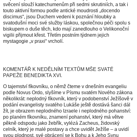
svěcení slouží katechumenům při sedmi skrutiniích, a tak i
touto aktivní formou podle antické moudrosti „docendo
discimus“, jsou Duchem vedeni k poznání hloubky a
svatodušní moci své služby láskou, společnou péči spolu s
biskupem o duše těch, kdo mají zanedlouho o Velikonoční
vigilii přijmout křest. Třetím postním týdnem jejich
mystagogie „v praxi“ vrcholí.
KOMENTÁŘ K NEDĚLNÍM TEXTŮM MŠE SVATÉ
PAPEŽE BENEDIKTA XVI.
O tajemství fíkovníku, o němž čteme v dnešním evangeliu
podle Novus Ordo, slyšíme v Písmu svatém Nového zákona
několikrát: neplodný fíkovník, který v podobenství Ježíšově v
podání evangelisty svatého Lukáše ještě dostává šanci dál
žít, je obrazem neplodného Izraele i neplodného pohanství:
po planém fíkovníku, znamení pohanství, který má větve
pěkně odspodu jako žebřík, vylézá Zacheus, židovský
celník, který je malé postavy a chce uvidět Ježíše – a uvidí
svou plodnost, své obrácení se k Bohu a k Jeho Synu