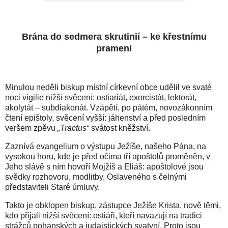
Brána do sedmera skrutinií – ke křestnímu
prameni
Minulou neděli biskup místní církevní obce udělil ve svaté
noci vigilie nižší svěcení: ostiariát, exorcistát, lektorát,
akolytát – subdiakonát. Vzápětí, po pátém, novozákonním
čtení epištoly, svěcení vyšší: jáhenství a před posledním
veršem zpěvu
„Tractus“
svátost kněžství.
Zaznívá evangelium o výstupu Ježíše, našeho Pána, na
vysokou horu, kde je před očima tří apoštolů proměněn, v
Jeho slávě s ním hovoří Mojžíš a Eliáš: apoštolové jsou
svědky rozhovoru, modlitby, Oslaveného s čelnými
představiteli Staré úmluvy.
Takto je obklopen biskup, zástupce Ježíše Krista, nově těmi,
kdo přijali nižší svěcení: ostiáři, kteří navazují na tradici
strážců pohanských a judaistických svatyní. Proto jsou