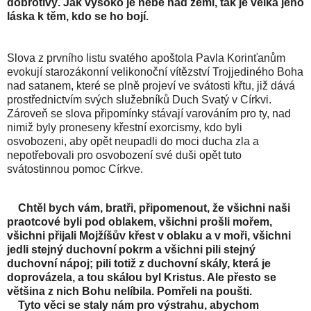
dobrotivý. Jak vysoko je nebe nad zemí, tak je velká jeho
láska k těm, kdo se ho bojí.
Slova z prvního listu svatého apoštola Pavla Korinťanům
evokují starozákonní velikonoční vítězství Trojjediného Boha
nad satanem, které se plně projeví ve svátosti křtu, již dává
prostřednictvím svých služebníků Duch Svatý v Církvi.
Zároveň se slova připomínky stávají varováním pro ty, nad
nimiž byly proneseny křestní exorcismy, kdo byli
osvobozeni, aby opět neupadli do moci ducha zla a
nepotřebovali pro osvobození své duši opět tuto
svátostinnou pomoc Církve.
Chtěl bych vám, bratři, připomenout, že všichni naši
praotcové byli pod oblakem, všichni prošli mořem,
všichni přijali Mojžíšův křest v oblaku a v moři, všichni
jedli stejný duchovní pokrm a všichni pili stejný
duchovní nápoj; pili totiž z duchovní skály, která je
doprovázela, a tou skálou byl Kristus. Ale přesto se
většina z nich Bohu nelíbila. Pomřeli na poušti.
Tyto věci se staly nám pro výstrahu, abychom