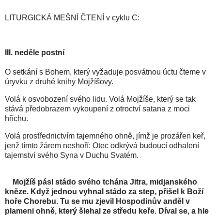
LITURGICKÁ MEŠNÍ ČTENÍ v cyklu C:
III. neděle postní
O setkání s Bohem, který vyžaduje posvátnou úctu čteme v
úryvku z druhé knihy Mojžíšovy.
Volá k osvobození svého lidu. Volá Mojžíše, který se tak
stává předobrazem vykoupení z otroctví satana z moci
hříchu.
Volá prostřednictvím tajemného ohně, jímž je prozářen keř,
jenž tímto žárem neshoří: Otec odkrývá budoucí odhalení
tajemství svého Syna v Duchu Svatém.
Mojžíš pásl stádo svého tchána Jitra, midjanského
kněze. Když jednou vyhnal stádo za step, přišel k Boží
hoře Chorebu. Tu se mu zjevil Hospodinův anděl v
plameni ohně, který šlehal ze středu keře. Díval se, a hle