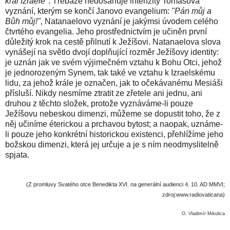
král Izraele"
. Třebaže nedosahuje intenzity Tomášova
vyznání, kterým se končí Janovo evangelium:
"Pán můj a
Bůh můj!"
, Natanaelovo vyznání je jakýmsi úvodem celého
čtvrtého evangelia. Jeho prostřednictvím je učiněn první
důležitý krok na cestě přilnutí k Ježíšovi. Natanaelova slova
vynášejí na světlo dvojí doplňující rozměr Ježíšovy identity:
je uznán jak ve svém výjimečném vztahu k Bohu Otci, jehož
je jednorozeným Synem, tak také ve vztahu k Izraelskému
lidu, za jehož krále je označen, jak to očekávanému Mesiáši
přísluší. Nikdy nesmíme ztratit ze zřetele ani jednu, ani
druhou z těchto složek, protože vyznáváme-li pouze
Ježíšovu nebeskou dimenzi, můžeme se dopustit toho, že z
něj učiníme éterickou a prchavou bytost; a naopak, uznáme-
li pouze jeho konkrétní historickou existenci, přehlížíme jeho
božskou dimenzi, která jej určuje a je s ním neodmyslitelně
spjata.
(Z promluvy Svatého otce Benedikta XVI. na generální audienci 4. 10. AD MMVI;
zdroj:www.radiovaticana)
O. Vladimír Mikulica