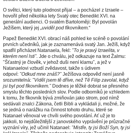
O světci, který tuto plodnost přijal – a pocházel z Izraele –
hovořil před několika lety Svatý otec Benedikt XVI. na
generální audienci. O svatém Bartoloměji: Byl povolán
Ježíšem, který jej
„uviděl pod fíkovníkem.
“
Papež Benedikt XVI. obrací náš pohled ke scéně o povolání
prvních učedníků, jak je zaznamenává svatý Jan. Ježíš, když
spatřil přicházet Natanaela, řekl:
"To je pravý Izraelita, v
kterém není lsti".
Jde o chválu, jež odkazuje na text Žalmu:
"Šťastný je člověk, v jehož duši není klamu", a jež v
Natanaelovi vzbudí zvědavost, takže s údivem
odpoví:
"Odkud mne znáš?"
Ježíšova odpověď není jasně
srozumitelná:
"Viděl jsem tě dříve, než Tě Filip zavolal, když
jsi byl pod fíkovníkem."
Dodnes je těžké dobrat se přesného
smyslu těchto posledních slov. Podle odborníků je vzhledem
k tomu, že fíkovník bývá zmiňován jako strom, pod nímž
sedávali znalci Zákona, četli Bibli a vykládali ji, možné, že
se jedná o narážku na činnost tohoto druhu, které se
Natanael věnoval ve chvíli svého povolání. Ať už je to
jakkoli, to nejdůležitější z janovského vyprávění je průzračné
vyznání víry, jež učinil Natanael:
"Mistře, ty jsi Boží Syn, ty jsi