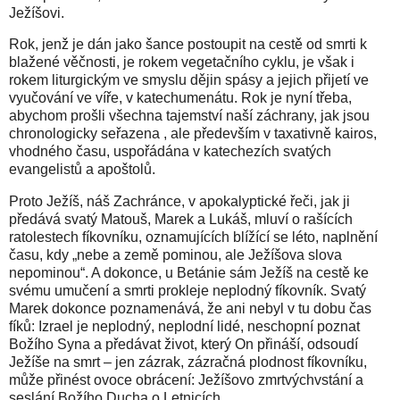
Ježíšovi.
Rok, jenž je dán jako šance postoupit na cestě od smrti k
blažené věčnosti, je rokem vegetačního cyklu, je však i
rokem liturgickým ve smyslu dějin spásy a jejich přijetí ve
vyučování ve víře, v katechumenátu. Rok je nyní třeba,
abychom prošli všechna tajemství naší záchrany, jak jsou
chronologicky seřazena , ale především v taxativně kairos,
vhodného času, uspořádána v katechezích svatých
evangelistů a apoštolů.
Proto Ježíš, náš Zachránce, v apokalyptické řeči, jak ji
předává svatý Matouš, Marek a Lukáš, mluví o rašících
ratolestech fíkovníku, oznamujících blížící se léto, naplnění
času, kdy „nebe a země pominou, ale Ježíšova slova
nepominou“. A dokonce, u Betánie sám Ježíš na cestě ke
svému umučení a smrti prokleje neplodný fíkovník. Svatý
Marek dokonce poznamenává, že ani nebyl v tu dobu čas
fíků: Izrael je neplodný, neplodní lidé, neschopní poznat
Božího Syna a předávat život, který On přináší, odsoudí
Ježíše na smrt – jen zázrak, zázračná plodnost fíkovníku,
může přinést ovoce obrácení: Ježíšovo zmrtvýchvstání a
seslání Božího Ducha o Letnicích.