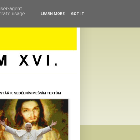
 user-agent
nerate usage
LEARN MORE
GOT IT
NTÁŘ K NEDĚLNÍM MEŠNÍM TEXTŮM