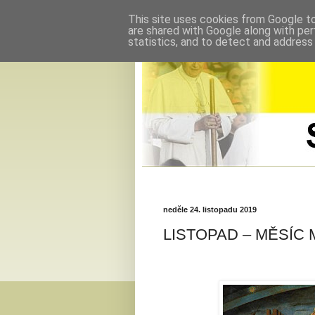
This site uses cookies from Google to 
are shared with Google along with per
statistics, and to detect and address
neděle 24. listopadu 2019
LISTOPAD – MĚSÍC 