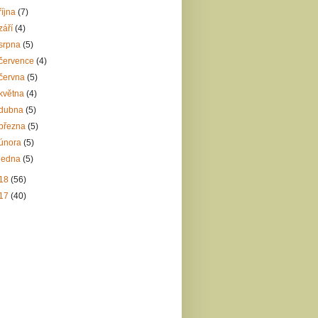
října
(7)
září
(4)
srpna
(5)
července
(4)
června
(5)
května
(4)
dubna
(5)
března
(5)
února
(5)
ledna
(5)
18
(56)
17
(40)