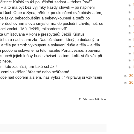
očistce: Každý touží po učinění zadost – třebas "své"
►
 – a to má být bez výjimky každý člověk – po naplnění
►
ává Duch Otce a Syna, hříšník po ukončení své očisty a ten,
belásky, sebeodpuštění a sebevykoupení a touží po
►
 - v duchovním slova smyslu, má do poslední chvíle, než se
►
anci zvolat: "Můj Ježíši, milosrdenství!"
►
ka umísťovaná v konše presbytářů: Ježíš Kristus
dobra a nad silami zla. Nad očistcem, který je dočasný, a
►
těla po smrti: vykoupení a oslavení duše a těla – a těla
►
u podobna oslavenému tělu našeho Pána Ježíše, zbavena
►
upeň jejich krásy bude záviset na tom, kolik si člověk při
►
o nebe.
m kdo zachází, tím také schází!
►
 zemi vzkříšení šťastné nebo nešťastné.
►
20
dce nad dobrem a zlem, nás vybízí: "Připravuj si vzkříšení
►
20
O. Vladimír Mikulica