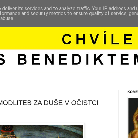
deliver its services and to analyze traffic. Your IP address and
formance and security metrics to ensure quality of service, ge
 abuse.
KOME
MODLITEB ZA DUŠE V OČISTCI