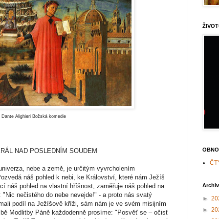
ŽIVOT
Dante Alighieri Božská komedie
OBNO
 KRÁL NAD POSLEDNÍM SOUDEM
ČT
univerza, nebe a země, je určitým vyvrcholením
Pozvedá náš pohled k nebi, ke Království, které nám Ježíš
ací náš pohled na vlastní hříšnost, zaměřuje náš pohled na
Archi
: "Nic nečistého do nebe nevejde!" - a proto nás svatý
►
20
mali podíl na Ježíšově kříži, sám nám je ve svém misijním
►
20
bě Modlitby Páně každodenně prosíme: "Posvěť se – očisť