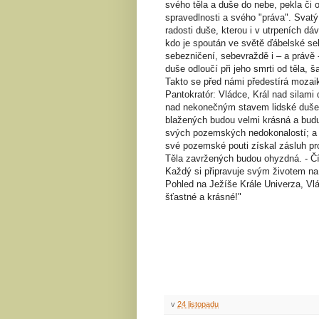
svého těla a duše do nebe, pekla či 
spravedlnosti a svého "práva". Svatý
radosti duše, kterou i v utrpeních d
kdo je spoután ve světě ďábelské se
sebezničení, sebevraždě i – a právě
duše odloučí při jeho smrti od těla, š
Takto se před námi předestírá mozai
Pantokratór: Vládce, Král nad silami 
nad nekonečným stavem lidské duše a 
blažených budou velmi krásná a bud
svých pozemských nedokonalostí; a st
své pozemské pouti získal zásluh pr
Těla zavržených budou ohyzdná. - Čí
Každý si připravuje svým životem na
Pohled na Ježíše Krále Univerza, Vlá
šťastné a krásné!"
v
24 listopadu