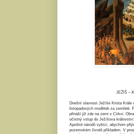
JEŽÍŠ –
Dnešní slavnost Ježíše Krista Krále 
listopadových modliteb za zemřelé. 
přináší již zde na zemi v Církvi. Obr
očistný vstup do Ježíšova království
Apoštol národů vybízí, abychom přijí
pozemském životě příkladem. V pros