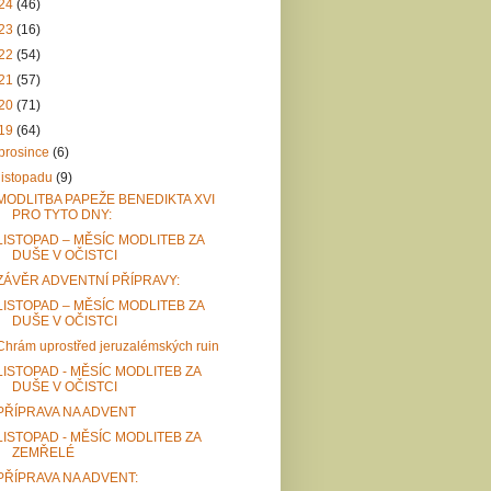
24
(46)
23
(16)
22
(54)
21
(57)
20
(71)
19
(64)
prosince
(6)
listopadu
(9)
MODLITBA PAPEŽE BENEDIKTA XVI
PRO TYTO DNY:
LISTOPAD – MĚSÍC MODLITEB ZA
DUŠE V OČISTCI
ZÁVĚR ADVENTNÍ PŘÍPRAVY:
LISTOPAD – MĚSÍC MODLITEB ZA
DUŠE V OČISTCI
Chrám uprostřed jeruzalémských ruin
LISTOPAD - MĚSÍC MODLITEB ZA
DUŠE V OČISTCI
PŘÍPRAVA NA ADVENT
LISTOPAD - MĚSÍC MODLITEB ZA
ZEMŘELÉ
PŘÍPRAVA NA ADVENT: