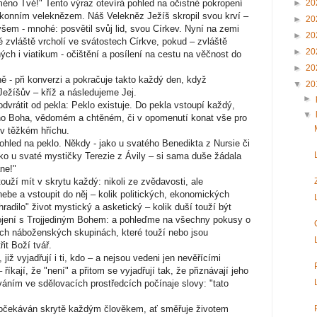
éno Tvé!" Tento výraz otevírá pohled na očistné pokropení
►
20
zákonním veleknězem. Náš Velekněz Ježíš skropil svou krví –
►
20
šem - mnohé: posvětil svůj lid, svou Církev. Nyní na zemi
►
20
 zvláště vrcholí ve svátostech Církve, pokud – zvláště
►
20
h i viatikum - očištění a posílení na cestu na věčnost do
►
20
 - při konverzi a pokračuje takto každý den, když
▼
20
ežíšův – kříž a následujeme Jej.
►
vrátit od pekla: Peklo existuje. Do pekla vstoupí každý,
▼
ého Boha, vědomém a chtěném, či v opomenutí konat vše pro
 v těžkém hříchu.
hled na peklo. Někdy - jako u svatého Benedikta z Nursie či
jako u svaté mystičky Terezie z Ávily – si sama duše žádala
ane!"
ouží mít v skrytu každý: nikoli ze zvědavosti, ale
nebe a vstoupit do něj – kolik politických, ekonomických
radilo" život mystický a asketický – kolik duší touží být
spojení s Trojjediným Bohem: a pohleďme na všechny pokusy o
ých náboženských skupinách, které touží nebo jsou
it Boží tvář.
již vyjadřují i ti, kdo – a nejsou vedeni jen nevěřícími
 říkají, že "není" a přitom se vyjadřují tak, že přiznávají jeho
ním ve sdělovacích prostředcích počínaje slovy: "tato
očekáván skrytě každým člověkem, ať směřuje životem