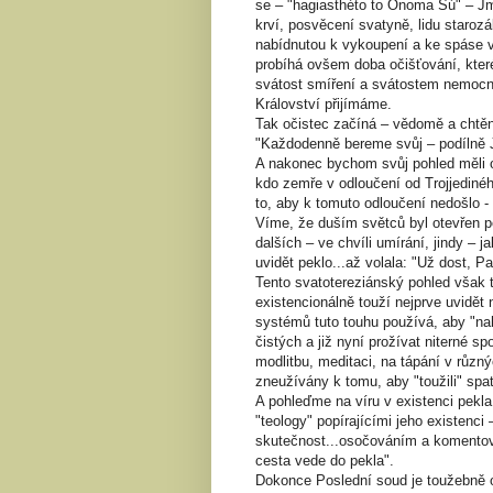
se – "hagiasthéto to Onoma Sú" – Jm
krví, posvěcení svatyně, lidu staro
nabídnutou k vykoupení a ke spáse v
probíhá ovšem doba očišťování, které
svátost smíření a svátostem nemocnýc
Království přijímáme.
Tak očistec začíná – vědomě a chtěně
"Každodenně bereme svůj – podílně J
A nakonec bychom svůj pohled měli od
kdo zemře v odloučení od Trojjedin
to, aby k tomuto odloučení nedošlo -
Víme, že duším světců byl otevřen po
dalších – ve chvíli umírání, jindy – 
uvidět peklo...až volala: "Už dost, P
Tento svatotereziánský pohled však t
existencionálně touží nejprve uvidět 
systémů tuto touhu používá, aby "nah
čistých a již nyní prožívat niterné 
modlitbu, meditaci, na tápání v různ
zneužívány k tomu, aby "toužili" spatř
A pohleďme na víru v existenci pekla, 
"teology" popírajícími jeho existenci –
skutečnost...osočováním a komentová
cesta vede do pekla".
Dokonce Poslední soud je toužebně 