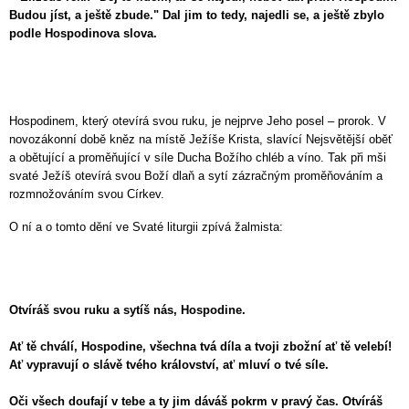
Budou jíst, a ještě zbude." Dal jim to tedy, najedli se, a ještě zbylo
podle Hospodinova slova.
Hospodinem, který otevírá svou ruku, je nejprve Jeho posel – prorok. V
novozákonní době kněz na místě Ježíše Krista, slavící Nejsvětější oběť
a obětující a proměňující v síle Ducha Božího chléb a víno. Tak při mši
svaté Ježíš otevírá svou Boží dlaň a sytí zázračným proměňováním a
rozmnožováním svou Církev.
O ní a o tomto dění ve Svaté liturgii zpívá žalmista:
Otvíráš svou ruku a sytíš nás, Hospodine.
Ať tě chválí, Hospodine, všechna tvá díla a tvoji zbožní ať tě velebí!
Ať vypravují o slávě tvého království, ať mluví o tvé síle.
Oči všech doufají v tebe a ty jim dáváš pokrm v pravý čas. Otvíráš