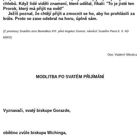
chlebů. Když lidé viděli znamení, které udělal, říkali: "To je jisté ten
Prorok, který má přijít na svět!"
Ježíš poznal, že chtějí přijít a zmocnit se ho, aby ho prohlásili za
krále. Proto se zase odebral na horu, úplně sám.
(Z promluvy Svatého otce Benedikta XVI. před Angelus Domini, náměstí Svatého Petra 6. 9. AD
MMVI)
Otec Vladimír Mikulica
MODLITBA PO SVATÉM PŘIJÍMÁNÍ
Vyznavači, svatý biskupe Gorazde,
obětino zvůle biskupa Wichinga,