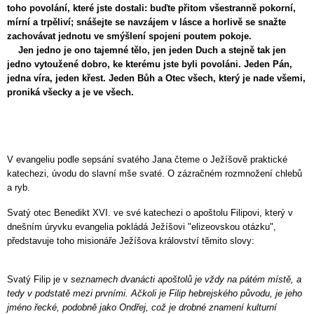
toho povolání, které jste dostali: buďte přitom všestranně pokorní,
mírní a trpěliví; snášejte se navzájem v lásce a horlivě se snažte
zachovávat jednotu ve smýšlení spojeni poutem pokoje.
Jen jedno je ono tajemné tělo, jen jeden Duch a stejně tak jen
jedno vytoužené dobro, ke kterému jste byli povoláni. Jeden Pán,
jedna víra, jeden křest. Jeden Bůh a Otec všech, který je nade všemi,
proniká všecky a je ve všech.
V evangeliu podle sepsání s
vatého Jana čteme o Ježíšově praktické
katechezi, úvodu do slavní mše svaté. O zázračném rozmnožení chlebů
a ryb.
Svatý otec Benedikt XVI. ve své katechezi o apoštolu Filipovi, který v
dnešním úryvku evangelia pokládá Ježíšovi "elizeovskou otázku",
představuje toho misionáře Ježíšova království těmito slovy:
Svatý Filip je v
seznamech dvanácti apoštolů je vždy na pátém místě, a
tedy v podstatě mezi prvními. Ačkoli je Filip hebrejského původu, je jeho
jméno řecké, podobně jako Ondřej, což je drobné znamení kulturní