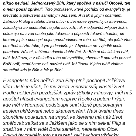
nikdo neviděl. Jednorozený Bůh, který spočívá v náručí Otcově, ten
o něm podal zprávu"
. Toto prohlášení, které pochází od evangelisty, je
převzato a potvrzeno samotným Ježíšem. Avšak s jiným odstínem.
Zatímco Prolog svatého Jana mluví o Ježíšově vysvětlující intervenci,
zakládající se podstatně na jeho slovech, tak v odpovědi Filipovi Ježíš
odkazuje na svou osobu jako takovou a připouští takové chápání, při
kterém jej lze pochopit nejen prostřednictvím toho, co říká, ale ještě více
prostřednictvím toho, kým jednoduše je. Abychom se vyjádřili podle
paradoxu Vtělení, můžeme docela dobře říci, že Bůh si dal lidskou tvář,
tvář Ježíšovu, a v důsledku toho od nynějška, chceme-li opravdu poznat
Boží tvář, nemůžeme než nazírat tvář Ježíšovu! V jeho tváři vidíme
skutečně kdo je Bůh a jak je Bůh!
Evangelista nám neříká, zda Filip plně pochopil Ježíšovu
větu. Jisté je však, že mu zcela věnoval svůj vlastní život.
Podle některých pozdějších zpráv (Skutky Filipovy), měl náš
apoštol hlásat evangelium nejprve Řecko a potom Frýgii,
kde měl v Hierapoli podstoupit smrt různě popisovaným
trestem ukřižování nebo ukamenování. Naši úvahu dnes
skončíme poukazem na smysl, ke kterému má náš život
směřovat: setkat se s Ježíšem jako se s ním setkal Filip a
snažit se v něm vidět Boha samého, nebeského Otce.
Pokud by chybělo toto nasazení, byli bychom vždycky