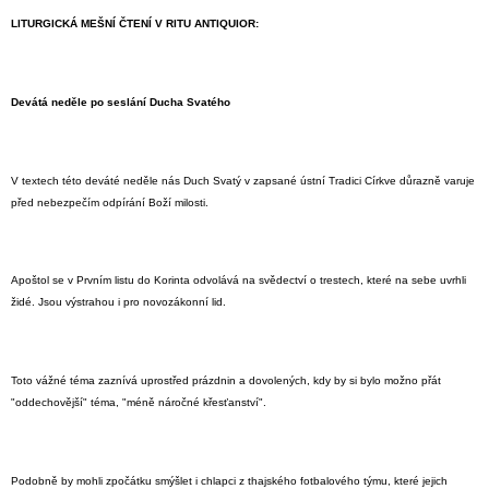
LITURGICKÁ MEŠNÍ ČTENÍ V RITU ANTIQUIOR:
Devátá neděle po seslání Ducha Svatého
V textech této deváté neděle nás Duch Svatý v zapsané ústní Tradici Církve důrazně varuje
před nebezpečím odpírání Boží milosti.
Apoštol se v Prvním listu do Korinta odvolává na svědectví o trestech, které na sebe uvrhli
židé. Jsou výstrahou i pro novozákonní lid.
Toto vážné téma zaznívá uprostřed prázdnin a dovolených, kdy by si bylo možno přát
"oddechovější" téma, "méně náročné křesťanství".
Podobně by mohli zpočátku smýšlet i chlapci z thajského fotbalového týmu, které jejich