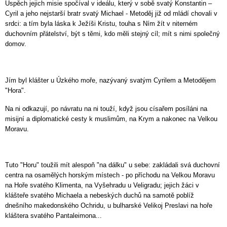
Úspěch jejich misie spočíval v ideálu, který v sobě svatý Konstantin –
Cyril a jeho nejstarší bratr svatý Michael - Metoděj již od mládí chovali v
srdci: a tím byla láska k Ježíši Kristu, touha s Ním žít v niterném
duchovním přátelství, být s těmi, kdo měli stejný cíl; mít s nimi společný
domov.
Jím byl klášter u Úzkého moře, nazývaný svatým Cyrilem a Metodějem
"Hora".
Na ni odkazují, po návratu na ni touží, když jsou císařem posíláni na
misijní a diplomatické cesty k muslimům, na Krym a nakonec na Velkou
Moravu.
Tuto "Horu" toužili mít alespoň "na dálku" u sebe: zakládali svá duchovní
centra na osamělých horským místech - po příchodu na Velkou Moravu
na Hoře svatého Klimenta, na Vyšehradu u Veligradu; jejich žáci v
klášteře svatého Michaela a nebeských duchů na samotě poblíž
dnešního makedonského Ochridu, u bulharské Velikoj Preslavi na hoře
kláštera svatého Pantaleimona...