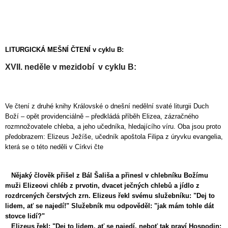
LITURGICKÁ MEŠNÍ ČTENÍ v cyklu B:
XVII. neděle v mezidobí v cyklu B:
Ve č
tení z druhé knihy Královské o dnešní nedělní svaté liturgii Duch
Boží – opět providenciálně – předkládá příběh Elizea, zázračného
rozmnožovatele chleba, a jeho učedníka, hledajícího víru. Oba jsou proto
předobrazem: Elizeus Ježíše, učedník apoštola Filipa z úryvku evangelia,
která se o této neděli v Církvi čte
Nějaký člověk přišel z Bál Šališa a přinesl v chlebníku Božímu
muži Elizeovi chléb z prvotin, dvacet ječných chlebů a jídlo z
rozdrcených čerstvých zrn. Elizeus řekl svému služebníku: "Dej to
lidem, ať se najedí!" Služebník mu odpověděl: "jak mám tohle dát
stovce lidí?"
Elizeus řekl: "Dej to lidem, ať se najedí, neboť tak praví Hospodin: