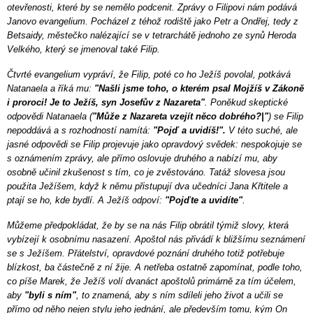
otevřenosti, které by se nemělo podcenit. Zprávy o Filipovi nám podává
Janovo evangelium. Pocházel z téhož rodiště jako Petr a Ondřej, tedy z
Betsaidy, městečko nalézající se v tetrarchátě jednoho ze synů Heroda
Velkého, který se jmenoval také Filip.
Čtvrté evangelium vypráví, že Filip, poté co ho Ježíš povolal, potkává
Natanaela a říká mu:
"Našli jsme toho, o kterém psal Mojžíš v Zákoně
i proroci! Je to Ježíš, syn Josefův z Nazareta"
. Poněkud skeptické
odpovědi Natanaela (
"Může z Nazareta vzejít něco dobrého?|"
) se Filip
nepoddává a s rozhodností namítá:
"Pojď a uvidíš!".
V této suché, ale
jasné odpovědi se Filip projevuje jako opravdový svědek: nespokojuje se
s oznámením zprávy, ale přímo oslovuje druhého a nabízí mu, aby
osobně učinil zkušenost s tím, co je zvěstováno. Tatáž slovesa jsou
použita Ježíšem, když k němu přistupují dva učedníci Jana Křtitele a
ptají se ho, kde bydlí. A Ježíš odpoví:
"Pojďte a uvidíte"
.
Můžeme předpokládat, že by se na nás Filip obrátil týmiž slovy, která
vybízejí k osobnímu nasazení. Apoštol nás přivádí k bližšímu seznámení
se s Ježíšem. Přátelství, opravdové poznání druhého totiž potřebuje
blízkost, ba částečně z ní žije. A netřeba ostatně zapomínat, podle toho,
co píše Marek, že Ježíš volí dvanáct apoštolů primárně za tím účelem,
aby
"byli s ním"
, to znamená, aby s ním sdíleli jeho život a učili se
přímo od něho nejen stylu jeho jednání, ale především tomu, kým On