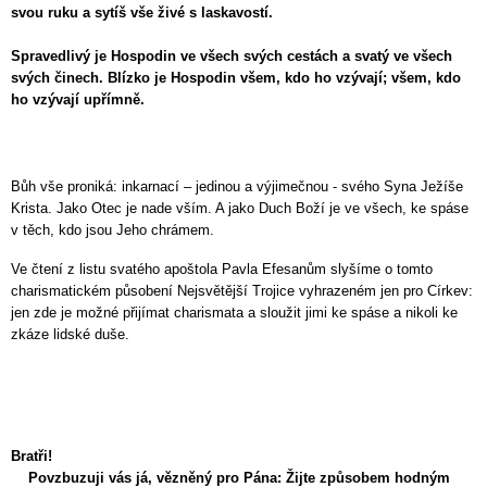
svou ruku a sytíš vše živé s laskavostí.
Spravedlivý je Hospodin ve všech svých cestách a svatý ve všech
svých činech. Blízko je Hospodin všem, kdo ho vzývají; všem, kdo
ho vzývají upřímně.
Bůh vše proniká: inkarnací – jedinou a výjimečnou - svého Syna Ježíše
Krista. Jako Otec je nade vším. A jako Duch Boží je ve všech, ke spáse
v těch, kdo jsou Jeho chrámem.
Ve čtení z listu svatého apoštola Pavla Efesanům slyšíme o tomto
charismatickém působení Nejsvětější Trojice vyhrazeném jen pro Církev:
jen zde je možné přijímat charismata a sloužit jimi ke spáse a nikoli ke
zkáze lidské duše.
Bratři!
Povzbuzuji vás já, vězněný pro Pána: Žijte způsobem hodným