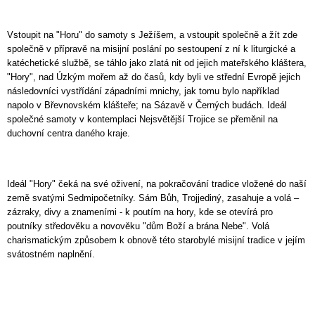
Vstoupit na "Horu" do samoty s Ježíšem, a vstoupit společně a žít zde
společně v přípravě na misijní poslání po sestoupení z ní k liturgické a
katéchetické službě, se táhlo jako zlatá nit od jejich mateřského kláštera,
"Hory", nad Úzkým mořem až do časů, kdy byli ve střední Evropě jejich
následovníci vystřídání západními mnichy, jak tomu bylo například
napolo v Břevnovském klášteře; na Sázavě v Černých budách. Ideál
společné samoty v kontemplaci Nejsvětější Trojice se přeměnil na
duchovní centra daného kraje.
Ideál "Hory" čeká na své oživení, na pokračování tradice vložené do naší
země svatými Sedmipočetníky. Sám Bůh, Trojjediný, zasahuje a volá –
zázraky, divy a znameními - k poutím na hory, kde se otevírá pro
poutníky středověku a novověku "dům Boží a brána Nebe". Volá
charismatickým způsobem k obnově této starobylé misijní tradice v jejím
svátostném naplnění.