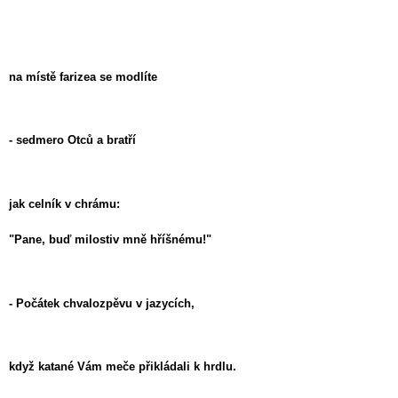
na místě farizea se modlíte
- sedmero Otců a bratří
jak celník v chrámu:
"Pane, buď milostiv mně hříšnému!"
- Počátek chvalozpěvu v jazycích,
když katané Vám meče přikládali k hrdlu.