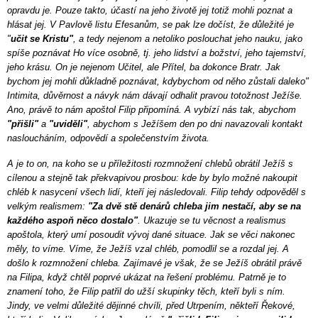
opravdu je. Pouze takto, účastí na jeho životě jej totiž mohli poznat a
hlásat jej. V Pavlově listu Efesanům, se pak lze dočíst, že důležité je
"
učit se Kristu"
, a tedy nejenom a netoliko poslouchat jeho nauku, jako
spíše poznávat Ho více osobně, tj. jeho lidství a božství, jeho tajemství,
jeho krásu. On je nejenom Učitel, ale Přítel, ba dokonce Bratr. Jak
bychom jej mohli důkladně poznávat, kdybychom od něho zůstali daleko"
Intimita, důvěrnost a návyk nám dávají odhalit pravou totožnost Ježíše.
Ano, právě to nám apoštol Filip připomíná. A vybízí nás tak, abychom
"přišli"
a
"uviděli"
, abychom s Ježíšem den po dni navazovali kontakt
nasloucháním, odpovědí a společenstvím života.
A je to on, na koho se u příležitosti rozmnožení chlebů obrátil Ježíš s
cílenou a stejně tak překvapivou prosbou: kde by bylo možné nakoupit
chléb k nasycení všech lidí, kteří jej následovali. Filip tehdy odpověděl s
velkým realismem:
"Za dvě stě denárů chleba jim nestačí, aby se na
každého aspoň něco dostalo"
. Ukazuje se tu věcnost a realismus
apoštola, který umí posoudit vývoj dané situace. Jak se věci nakonec
měly, to víme. Víme, že Ježíš vzal chléb, pomodlil se a rozdal jej. A
došlo k rozmnožení chleba. Zajímavé je však, že se Ježíš obrátil právě
na Filipa, když chtěl poprvé ukázat na řešení problému. Patrně je to
znamení toho, že Filip patřil do užší skupinky těch, kteří byli s ním.
Jindy, ve velmi důležité dějinné chvíli, před Utrpením, někteří Řekové,