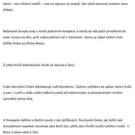
trenér – bez vědomí rodičů – vzal na výpravu do jeskyň. Den před slavností svatého Jana
Křtitele.
Nečekaně stouply vody v tomto jeskynním komplexu a mohly se stát jejich ponořením do
smrti. Cestou ke křtu, jenž ovšem přichází až v "katharsis", kterou je přijetí obětní smrti
Ježíše Krista za hříchy lidstva.
Z oddechově dobrodružné chvíle se stal boj o život.
A tak nám dnes Církev představuje naši dovolenou. Vážnou vybídkou ke spáse vlastní duše
a pak i k péči o duše našich bližních právě při oddechových a dobrodružných chvílích
uprostřed tohoto léta.
V Evangeliu slyšíme o Božím soudu z úst Ježíšových. Současně čteme, jak Ježíš nad
Jeruzalémem zaplakal: prorokuje jako Boží Syn, pláče jako člověk toužící přivést k sobě - k
Bohu a skrze sebe k Otci.