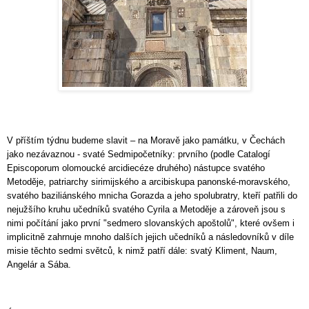
V příštím týdnu budeme slavit – na Moravě jako památku, v Čechách
jako nezávaznou - svaté Sedmipočetníky: prvního (podle Catalogí
Episcoporum olomoucké arcidiecéze druhého) nástupce svatého
Metoděje, patriarchy sirimijského a arcibiskupa panonské-moravského,
svatého baziliánského mnicha Gorazda a jeho spolubratry, kteří patřili do
nejužšího kruhu učedníků svatého Cyrila a Metoděje a zároveň jsou s
nimi počítání jako první "sedmero slovanských apoštolů", které ovšem i
implicitně zahrnuje mnoho dalších jejich učedníků a následovníků v díle
misie těchto sedmi světců, k nimž patří dále: svatý Kliment, Naum,
Angelár a Sába.