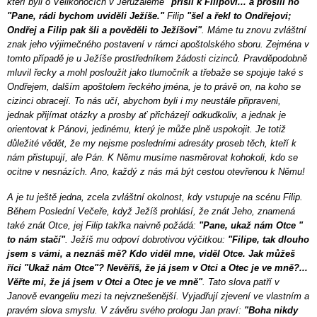
kteří byli o Velikonocích v Jeruzalémě
"přišli k Filipovi... a prosili ho
"Pane, rádi bychom uviděli Ježíše."
Filip
"šel a řekl to Ondřejovi;
Ondřej a Filip pak šli a pověděli to Ježíšovi"
. Máme tu znovu zvláštní
znak jeho výjimečného postavení v rámci apoštolského sboru. Zejména v
tomto případě je u Ježíše prostředníkem žádosti cizinců. Pravděpodobně
mluvil řecky a mohl posloužit jako tlumočník a třebaže se spojuje také s
Ondřejem, dalším apoštolem řeckého jména, je to právě on, na koho se
cizinci obracejí. To nás učí, abychom byli i my neustále připraveni,
jednak přijímat otázky a prosby ať přicházejí odkudkoliv, a jednak je
orientovat k Pánovi, jedinému, který je může plně uspokojit. Je totiž
důležité vědět, že my nejsme posledními adresáty proseb těch, kteří k
nám přistupují, ale Pán. K Němu musíme nasměrovat kohokoli, kdo se
ocitne v nesnázích. Ano, každý z nás má být cestou otevřenou k Němu!
A je tu ještě jedna, zcela zvláštní okolnost, kdy vstupuje na scénu Filip.
Během Poslední Večeře, když Ježíš prohlásí, že znát Jeho, znamená
také znát Otce, jej Filip takřka naivně požádá:
"Pane, ukaž nám Otce "
to nám stačí"
. Ježíš mu odpoví dobrotivou výčitkou:
"Filipe, tak dlouho
jsem s vámi, a neznáš mě? Kdo viděl mne, viděl Otce. Jak můžeš
říci "Ukaž nám Otce"? Nevěříš, že já jsem v Otci a Otec je ve mně?...
Věřte mi, že já jsem v Otci a Otec je ve mně"
. Tato slova patří v
Janově evangeliu mezi ta nejvznešenější. Vyjadřují zjevení ve vlastním a
pravém slova smyslu. V závěru svého prologu Jan praví:
"Boha nikdy