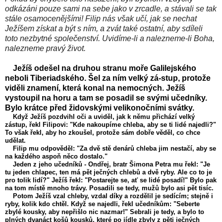
odkázáni pouze sami na sebe jako v zrcadle, a stávali se tak
stále osamocenějšími! Filip nás však učí, jak se nechat
Ježíšem získat a být s ním, a zvát také ostatní, aby sdíleli
toto nezbytné společenství. Uvidíme-li a nalezneme-li Boha,
nalezneme pravý život.
Ježíš odešel na druhou stranu moře Galilejského
neboli Tiberiadského. Šel za ním velký zá-stup, protože
viděli znamení, která konal na nemocných. Ježíš
vystoupil na horu a tam se posadil se svými učedníky.
Bylo krátce před židovskými velikonočními svátky.
Když Ježíš pozdvihl oči a uviděl, jak k němu přichází velký
zástup, řekl Filipovi: "Kde nakoupíme chleba, aby se ti lidé najedli?"
To však řekl, aby ho zkoušel, protože sám dobře věděl, co chce
udělat.
Filip mu odpověděl: "Za dvě stě denárů chleba jim nestačí, aby se
na každého aspoň něco dostalo."
Jeden z jeho učedníků - Ondřej, bratr Šimona Petra mu řekl: "Je
tu jeden chlapec, ten má pět ječných chlebů a dvě ryby. Ale co to je
pro tolik lidí?" Ježíš řekl: "Postarejte se, ať se lidé posadí!" Bylo pak
na tom místě mnoho trávy. Posadili se tedy, mužů bylo asi pět tisíc.
Potom Ježíš vzal chleby, vzdal díky a rozdělil je sedícím; stejně i
ryby, kolik kdo chtěl. Když se najedli, řekl učedníkům: "Seberte
zbylé kousky, aby nepřišlo nic nazmar!" Sebrali je tedy, a bylo to
plných dvanáct košů kousků, které po jídle zbyly z pěti ječných