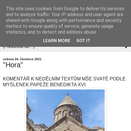
This site uses cookies from Google to deliver its services
and to analyze traffic. Your IP address and user-agent are
shared with Google along with performance and security
metrics to ensure quality of service, generate usage
statistics, and to detect and address abuse.
LEARN MORE
GOT IT
▼
sobota 24. července 2021
"Hora"
KOMENTÁŘ K NEDĚLNÍM TEXTŮM MŠE SVATÉ PODLE
MYŠLENEK PAPEŽE BENEDIKTA XVI.