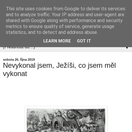
This site uses cookies from Google to deliver its services
and to analyze traffic. Your IP address and user-agent are
shared with Google along with performance and security
metrics to ensure quality of service, generate usage
statistics, and to detect and address abuse.
LEARN MORE
GOT IT
▼
sobota 26. října 2019
Nevykonal jsem, Ježíši, co jsem měl
vykonat