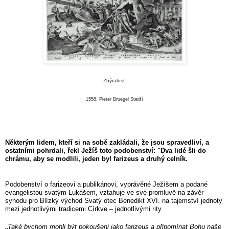
Zhýralost
1558, Pieter Bruegel Starší
Některým lidem, kteří si na sobě zakládali, že jsou spravedliví, a
ostatními pohrdali, řekl Ježíš toto podobenství: "Dva lidé šli do
chrámu, aby se modlili, jeden byl farizeus a druhý celník.
Podobenství o farizeovi a publikánovi, vyprávěné Ježíšem a podané
evangelistou svatým Lukášem, vztahuje ve své promluvě na závěr
synodu pro Blízký východ Svatý otec Benedikt XVI. na tajemství jednoty
mezi jednotlivými tradicemi Církve – jednotlivými rity.
„
Také bychom mohli být pokoušeni jako farizeus a připomínat Bohu naše