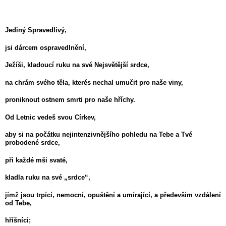
Jediný Spravedlivý,
jsi dárcem ospravedlnění,
Ježíši, kladoucí ruku na své Nejsvětější srdce,
na chrám svého těla, kterés nechal umučit pro naše viny,
proniknout ostnem smrti pro naše hříchy.
Od Letnic vedeš svou Církev,
aby si na počátku nejintenzivnějšího pohledu na Tebe a Tvé
probodené srdce,
při každé mši svaté,
kladla ruku na své „srdce“,
jímž jsou trpící, nemocní, opuštění a umírající, a především vzdálení
od Tebe,
hříšníci;