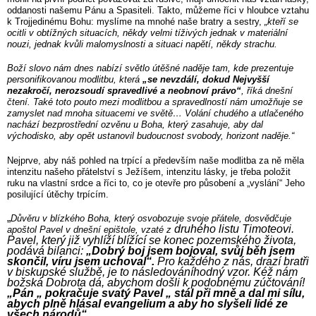
oddanosti našemu Pánu a Spasiteli. Takto, můžeme říci v hloubce vztahu
k Trojjedinému Bohu: myslíme na mnohé naše bratry a sestry,
„kteří se
ocitli v obtížných situacích, někdy velmi tíživých jednak v materiální
nouzi, jednak kvůli malomyslnosti a situaci napětí, někdy strachu.
Boží slovo nám dnes nabízí světlo útěšné naděje tam, kde prezentuje
personifikovanou modlitbu, která
„se nevzdálí, dokud Nejvyšší
nezakročí, nerozsoudí spravedlivé a neobnoví právo“
, říká dnešní
čtení. Také toto pouto mezi modlitbou a spravedlností nám umožňuje se
zamyslet nad mnoha situacemi ve světě… Volání chudého a utlačeného
nachází bezprostřední ozvěnu u Boha, který zasahuje, aby dal
východisko, aby opět ustanovil budoucnost svobody, horizont naděje.“
Nejprve, aby náš pohled na trpící a především naše modlitba za ně měla
intenzitu našeho přátelství s Ježíšem, intenzitu lásky, je třeba položit
ruku na vlastní srdce a říci to, co je otevře pro působení a „vyslání“ Jeho
posilující útěchy trpícím.
„
Důvěru v blízkého Boha, který osvobozuje svoje přátele, dosvědčuje
druhého listu Timoteovi.
apoštol Pavel v dnešní epištole, vzaté z
Pavel, který již vyhlíží blížící se konec pozemského života,
podává bilanci:
„Dobrý boj jsem bojoval, svůj běh jsem
skončil, víru jsem uchoval“.
Pro každého z nás, drazí bratři
v biskupské službě, je to následováníhodný vzor. Kéž nám
božská Dobrota dá, abychom došli k podobnému zúčtování!
„Pán „ pokračuje svatý Pavel „ stál při mně a dal mi sílu,
abych plně hlásal evangelium a aby ho slyšeli lidé ze
všech národů“
.