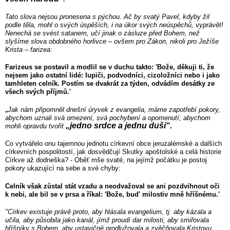
Tato slova nejsou pronesena s pýchou. Ač by svatý Pavel, kdyby žil
podle těla, mohl o svých úspěších, i na úkor svých neúspěchů, vyprávět!
Nenechá se svést satanem, učí jinak o zásluze před Bohem, než
slyšíme slova obdobného horlivce – ovšem pro Zákon, nikoli pro Ježíše
Krista – farizea:
Farizeus se postavil a modlil se v duchu takto: 'Bože, děkuji ti, že
nejsem jako ostatní lidé: lupiči, podvodníci, cizoložníci nebo i jako
tamhleten celník. Postím se dvakrát za týden, odvádím desátky ze
všech svých příjmů.'
„
Jak nám připomněl dnešní úryvek z evangelia, máme zapotřebí pokory,
abychom uznali svá omezení, svá pochybení a opomenutí, abychom
„jedno srdce a jednu duši“.
mohli opravdu tvořit
Co vytvářelo onu tajemnou jednotu církevní obce jeruzalémské a dalších
církevních pospolitostí, jak dosvědčují Skutky apoštolské a celá historie
Církve až dodneška? - Oběť mše svaté, na jejímž počátku je postoj
pokory ukazující na sebe a své chyby:
Celník však zůstal stát vzadu a neodvažoval se ani pozdvihnout oči
k nebi, ale bil se v prsa a říkal: 'Bože, bud' milostiv mně hříšnému.'
"Církev existuje právě proto, aby hlásala evangelium, tj. aby kázala a
učila, aby působila jako kanál, jímž proudí dar milosti, aby smiřovala
hříšníky s Bohem, aby ustavičně prodlužovala a zvěčňovala Kristovu