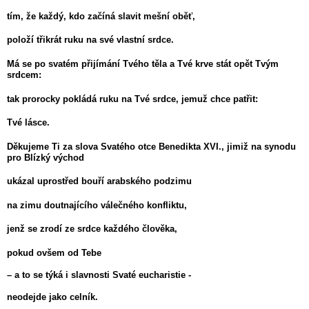
tím, že každý, kdo začíná slavit mešní oběť,
položí třikrát ruku na své vlastní srdce.
Má se po svatém přijímání Tvého těla a Tvé krve stát opět Tvým
srdcem:
tak prorocky pokládá ruku na Tvé srdce, jemuž chce patřit:
Tvé lásce.
Děkujeme Ti za slova Svatého otce Benedikta XVI., jimiž na synodu
pro Blízký východ
ukázal uprostřed bouří arabského podzimu
na zimu doutnajícího válečného konfliktu,
jenž se zrodí ze srdce každého člověka,
pokud ovšem od Tebe
– a to se týká i slavnosti Svaté eucharistie -
neodejde jako celník.