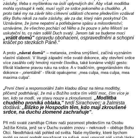
zásluhy, třeba s myšlenkou na úsilí uplynulých dní. Aby však modlitba
mohla vystoupit k nebi, musí vyjít ze srdce pokorného a chudého. „A
proto také my na závěr této církevní události chceme především vzdávat
díky Bohu nikoli za naše zásluhy, ale za dar, který nám poskytnul On.
Uznáváme, že jsme nepatrní a potřebujeme spásu a milosrdenství;
uznáváme, že všechno pochází od Něho a že pouze s jeho Milostí se
uskuteční to, co nám sdělil Duch svatý. Jenom tak se budeme moci
„vrátit domů“
opravdu obohaceni, ospravedlněni a schopni
kráčet po stezkách Páně.“
A proto
„návrat domů“
– metanoia, změna smýšlení, začíná vyznáním
vlastní slabosti. V liturgii západní mše svaté dokonce, aby otevření srdce
více zasáhlo celý hmotný rozměr člověka, také konáme vnější gesto:
třikrát klademe pravou ruku na srdce. A v tradičním, gregoriánském ritu
dokonce - „orientálně“ - třikrát opakujeme: „mea culpa, mea culpa, mea
maxima culpa“.
„
První čtení a responsoriální žalm kladou důraz na téma modlitby,
přičemž podtrhávají, že má u Božího srdce tím větší moc, čím více je
„Modlitba
ten, kdo se modlí, ve stavu nouze a zkroušenosti.
chudého proniká oblaka,“
tvrdí
Sirachovec; a žalmista
dodává:
„Blízko je Hospodin těm, kdo mají zkroušené
srdce, na duchu zlomené zachraňuje“
.
Při mši svaté zaměřuje Církev naši pozornost především na Osobu
Ježíše Krista, jenž se v Duchu svatém znovu – nekrvavě – obětuje Bohu
Otci. Neodtrhává náš pohled od světa. Naše myšlenky, které bychom
mohli na první podnět považovat za rušivé, mají umocnit náš vztah lásky,