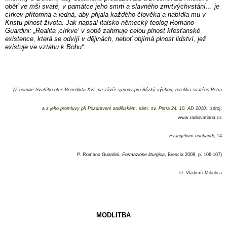
oběť ve mši svaté, v památce jeho smrti a slavného zmrtvýchvstání… je
církev přítomna a jedná, aby přijala každého člověka a nabídla mu v
Kristu plnost života. Jak napsal italsko-německý teolog Romano
Guardini: „Realita ‚církve‘ v sobě zahrnuje celou plnost křesťanské
existence, která se odvíjí v dějinách, neboť objímá plnost lidství, jež
existuje ve vztahu k Bohu“.
(Z homilie Svatého otce Benedikta XVI. na závěr synody pro Blízký východ, bazilika svatého Petra
a z jeho promluvy při Pozdravení andělském, nám. sv. Petra 24. 10. AD 2010
.; zdroj:
www.radiovatiana.cz
Evangelium nuntiandi
, 14
P. Romano Guardini,
Formazione liturgica
, Brescia 2008, p. 106-107)
O. Vladimír Mikulica
MODLITBA